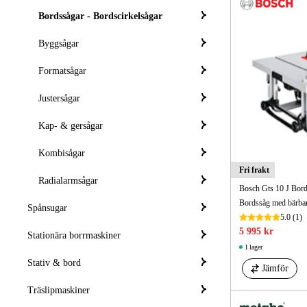
Bordssågar - Bordscirkelsågar
Byggsågar
Formatsågar
Justersågar
Kap- & gersågar
Kombisågar
Fri frakt
Radialarmsågar
Bosch Gts 10 J Bord
Spånsugar
5.0
(1)
5 995 kr
Stationära borrmaskiner
I lager
Stativ & bord
Jämför
Träslipmaskiner