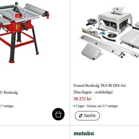
Festool Bordssåg TKS 80 EBS-Set
Dina fingrar – ovärderliga!
 U Bordssåg
50 272 kr
-7 vardagar
I lager - Skickas om 5-7 vardagar
Jämför