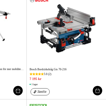
Extremt tyst bordcirkelsåg med trolleyfunktion för mer mobilitet på byggarbetsplatsen.
Bosch Bordcirkelsåg Gts 70-216
5.0
(2)
7 195 kr
I lager
Jämför