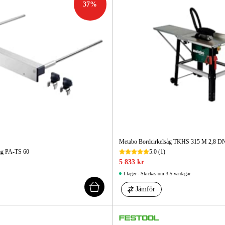
37
%
Metabo Bordcirkelsåg TKHS 315 M 2,8 D
lag PA-TS 60
5.0
(1)
5 833 kr
I lager - Skickas om 3-5 vardagar
Jämför