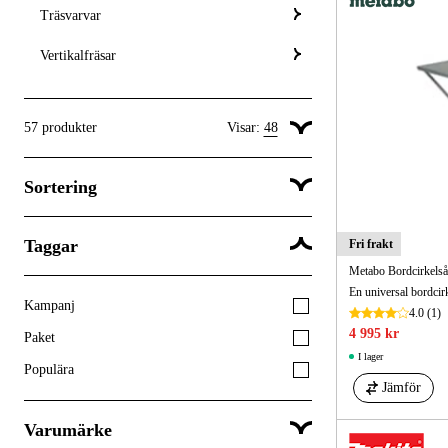
Träsvarvar
Vertikalfräsar
57
produkter
Visar:
48
Visa 24 produkter per sida
Sortering
Visa 48 produkter per sida
Visa 96 produkter per sida
Taggar
Fri frakt
Popularitet
Metabo Bordcirkels
Kampanj
4.0
(1)
4 995 kr
Paket
I lager
Populära
Jämför
Varumärke