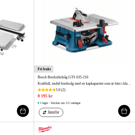
Fri frakt
Bosch Bordcirkelsåg GTS 635-216
Kraftfull, mobil bordssåg med en kapkapacitet som är bäst i klassen och mer ökad säkerhet och bekvämlighet.
5.0
(2)
8 195 kr
I lager - Skickas om 3-5 vardagar
Jämför