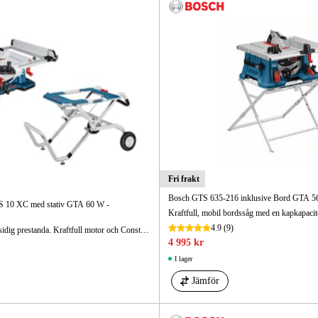
Skog & Träd
Fri frakt
Bosch GTS 635-216 inklusive Bord GTA 56
 10 XC med stativ GTA 60 W -
4.9
(9)
Bordssåg med mångsidig prestanda. Kraftfull motor och Constant Speed-funktionen ger bästa resultat även vid tuff användning.
4 995 kr
I lager
Jämför