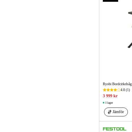
Ryobi Bordcirkelså
4.0
(1)
3 999 kr
I lager
Jämför