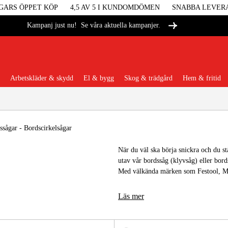
GARS ÖPPET KÖP
4,5 AV 5 I KUNDOMDÖMEN
SNABBA LEVER
Se våra aktuella kampanjer.
Kampanj just nu!
Arbetskläder & skydd
El & bygg
Skog & trädgård
Hem & fritid
Populära kategorier
ssågar - Bordscirkelsågar
När du väl ska börja snickra och du s
utav vår bordssåg (klyvsåg) eller bord
Maskiner &
Med välkända märken som Festool, M
Maskint
Läs mer
Arbetskl