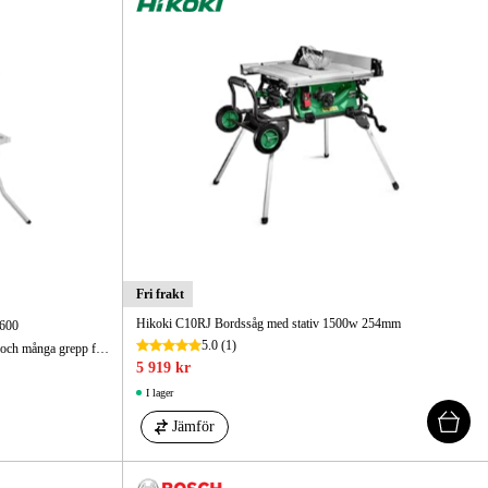
Fri frakt
Hikoki C10RJ Bordssåg med stativ 1500w 254mm
 600
5.0
(1)
Bordssåg GTS 10 J - kompakt konstruktion och många grepp för enkel och bekväm transport.
5 919 kr
I lager
Jämför