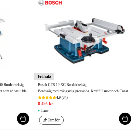
gård
Hem & Fritid
Kampanjer
Fri frakt
0 Bordcirkelsåg
Bosch GTS 10 XC Bordcirkelsåg
Kraftfull, mobil bordssåg med en kapkapacitet som är bäst i klassen inkl. 1 x cirkelsågblad, Optiline Wood.
Bordssåg med mångsidig prestanda. Kraftfull motor och Constant Speed-funktionen ger bästa resultat även vid tuff användning.
4.9
(34)
8 495 kr
I lager
Jämför