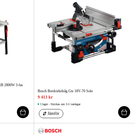
NB 2800W 3-fas
Bosch Bordcirkelsåg Gts 18V-70 Solo
9 413 kr
I lager - Skickas om 3-5 vardagar
Jämför