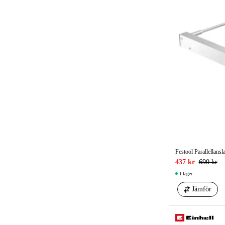
Festool Parallellans
437 kr
690 kr
I lager
Jämför