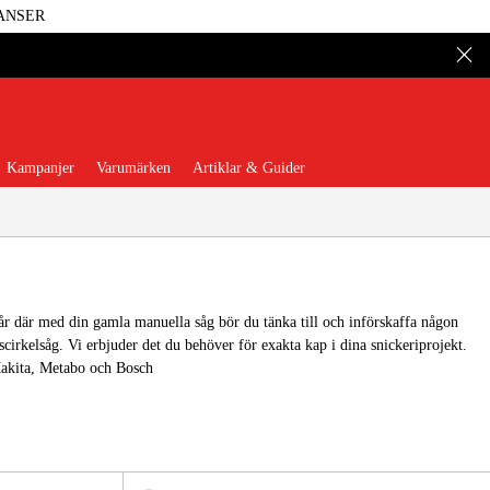
ANSER
Kampanjer
Varumärken
Artiklar & Guider
tår där med din gamla manuella såg bör du tänka till och införskaffa någon
scirkelsåg. Vi erbjuder det du behöver för exakta kap i dina snickeriprojekt.
 Verktyg
Garage & Verkstad
akita, Metabo och Bosch
illbehör & Förbrukning
äder & Skydd
El & Bygg