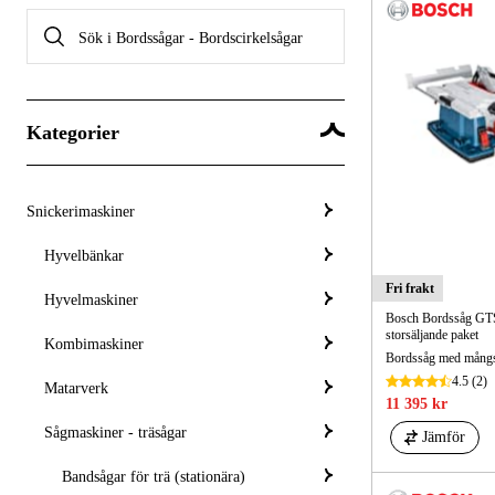
Kategorier
Snickerimaskiner
Hyvelbänkar
Fri frakt
Hyvelmaskiner
Bosch Bordssåg GTS
storsäljande paket
Kombimaskiner
4.5
(2)
Matarverk
11 395 kr
Sågmaskiner - träsågar
Jämför
Bandsågar för trä (stationära)