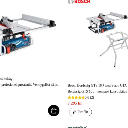
cirkelsåg
Bordssåg med bärbar profesionell prestanda. Verktygslöst sänkbar spaltkil möjliggör snabba justeringar för smygsågningar.
Bosch Bordssåg GTS 10 J med Stativ GTA
5.0
(2)
7 295 kr
Jämför