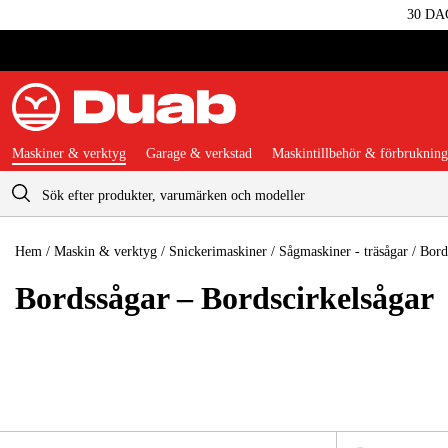
30 DA
Maskiner & verktyg
Garage & verkstad
Maskintillbehör & förbrukning
Varukorg
Hem
/
Maskin & verktyg
/
Snickerimaskiner
/
Sågmaskiner - träsågar
/
Bord
Bordssågar – Bordscirkelsågar