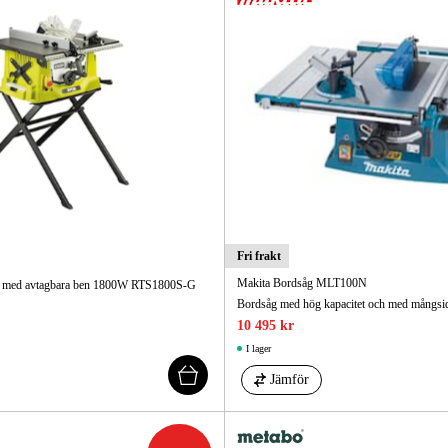
Fri frakt
Makita Bordsåg MLT100N
g med avtagbara ben 1800W RTS1800S-G
Bordsåg med hög kapacitet och med mångsid
10 495 kr
I lager
Jämför