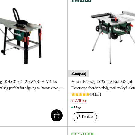
Kampanj
åg TKHS 315 C - 2,0 WNB 230 V 1-fas
Metabo Bordsåg TS 254 med stativ & hjul
En universal bordcirkelsåg perfekt för sågning av kantat virke, brädor, skivor och träliknande material i verkstäder och på byggplatser.
4.8
(17)
7 778 kr
I lager
Jämför