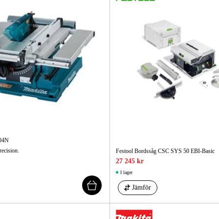
704N
ecision.
Festool Bordssåg CSC SYS 50 EBI-Basic
27 245 kr
I lager
Jämför