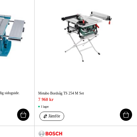
ig sidoguide.
Metabo Bordsåg TS 254 M Set
7 960 kr
I lager
Jämför