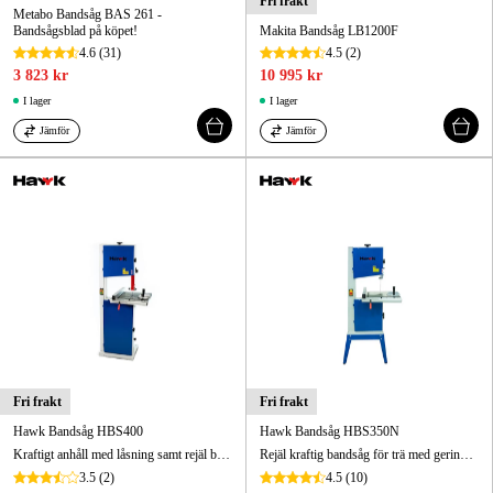
Fri frakt
Metabo Bandsåg BAS 261 -
Bandsågsblad på köpet!
Makita Bandsåg LB1200F
4.6
(31)
4.5
(2)
3 823 kr
10 995 kr
I lager
I lager
Jämför
Jämför
Fri frakt
Fri frakt
Hawk Bandsåg HBS400
Hawk Bandsåg HBS350N
Kraftigt anhåll med låsning samt rejäl bladstyrning. Geringsbart (45) bord av gjutjärn.
Rejäl kraftig bandsåg för trä med geringsbart (45°) sågbord i gjutjärn. Rejäla bladstyrningar (kullager).
3.5
(2)
4.5
(10)