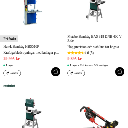
Metabo Bandsåg BAS 318 DNB 400 V
Fri frakt
3-fas
Hawk Bandsåg HBS510P
Hög precision och stabilitet för högsta snittkvalitet.
Kraftiga bladstryningar med kullager på över- och undersida för optimal prestanda och precision. Geringsbart (45°) bord 640x500 mm av gjutjärn.
4.6
(5)
29 995 kr
9 895 kr
I lager
I lager - Skickas om 3-5 vardagar
Jämför
Jämför