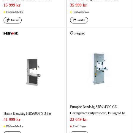
15 999 kr
35 999 kr
Förhandsboka
Förhandsboka
Jämför
Jämför
Europac Bandsåg SBW 4300 CE
Geringsbart gjutjärnsbord, kullagrad bladstyrning och sågbladsindikering. Enkel inställning av såghöjd.
Hawk Bandsåg HBS600PN 3-fas
41 999 kr
22 049 kr
Förhandsboka
Slut i lager