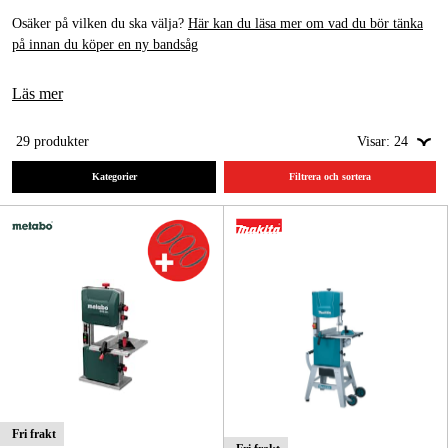
Osäker på vilken du ska välja?
Här kan du läsa mer om vad du bör tänka
Skog & trädgård
på innan du köper en ny bandsåg
Hem & fritid
Läs mer
Kampanjer
29
produkter
Visar:
24
Kategorier
Filtrera och sortera
Varumärken
Artiklar & Guider
Våra varumärken
Kontakt & Öppettider
FAQ
Fri frakt