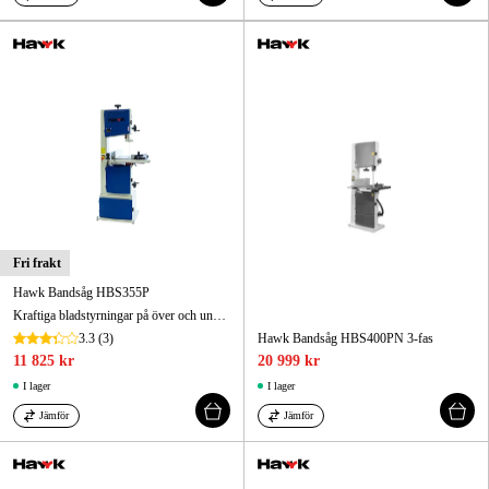
Fri frakt
Hawk Bandsåg HBS355P
Kraftiga bladstyrningar på över och undersida för bästa precision.Geringsbart (45°) bord 535x435 mm av gjutjärn.
3.3
(3)
Hawk Bandsåg HBS400PN 3-fas
11 825 kr
20 999 kr
I lager
I lager
Jämför
Jämför