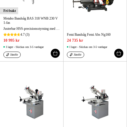
Fri frakt
Metabo Bandsåg BAS 318 WNB 230 V
1-fas
Justerbar HSS-precisionsstyrning med tre rullar för sågklingan upptill och nedtill för exakta sågresultat.
4.7
(3)
Femi Bandsåg Femi Abs Ng160
10 995 kr
24 735 kr
I lager - Skickas om 3-5 vardagar
I lager - Skickas om 3-5 vardagar
Jämför
Jämför