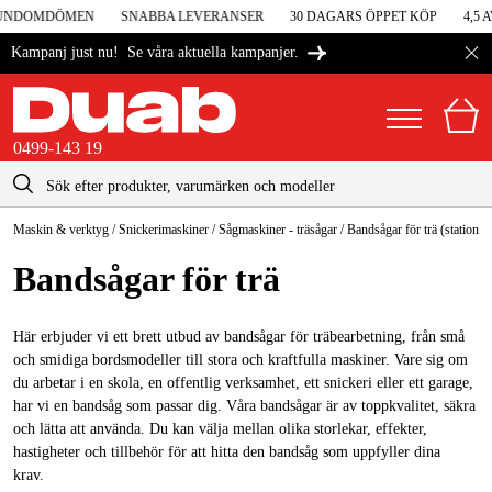
UNDOMDÖMEN
SNABBA LEVERANSER
30 DAGARS ÖPPET KÖP
4,5 AV
Se våra aktuella kampanjer.
Kampanj just nu!
0499-143 19
kontakt@duab.se
0499-143 19
Maskin & verktyg
/
Snickerimaskiner
/
Sågmaskiner - träsågar
/
Bandsågar för trä (stationär
|
Privat
Företag
Sverige
Bandsågar för trä
Danmark
Maskiner & verktyg
Suomi
Här erbjuder vi ett brett utbud av bandsågar för träbearbetning, från små
Garage & verkstad
och smidiga bordsmodeller till stora och kraftfulla maskiner. Vare sig om
Norge
du arbetar i en skola, en offentlig verksamhet, ett snickeri eller ett garage,
Maskintillbehör & förbrukning
har vi en bandsåg som passar dig. Våra bandsågar är av toppkvalitet, säkra
Deutschland
och lätta att använda. Du kan välja mellan olika storlekar, effekter,
Arbetskläder & skydd
hastigheter och tillbehör för att hitta den bandsåg som uppfyller dina
krav.
El & bygg