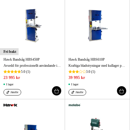
Fri frakt
Hawk Bandsåg HBS450P
Hawk Bandsåg HBS610P
Avsedd för professionellt användande i både snickeri och industri
Kraftiga bladstryningar med kullager på över- och undersida för optimal prestanda och precision. Geringsbart (45°) bord 700x610 mm av gjutjärn.
5.0
(1)
3.0
(1)
23 995 kr
39 995 kr
I lager
I lager
Jämför
Jämför