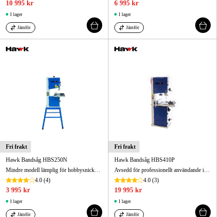
10 995 kr
6 995 kr
I lager
I lager
Jämför
Jämför
Fri frakt
Fri frakt
Hawk Bandsåg HBS250N
Hawk Bandsåg HBS410P
Mindre modell lämplig för hobbysnickaren. Geringsbart (45°) sågbord och rejäl bladstyrning.
Avsedd för professionellt användande i både snickeri och industri
4.0
(4)
4.0
(3)
3 995 kr
19 995 kr
I lager
I lager
Jämför
Jämför