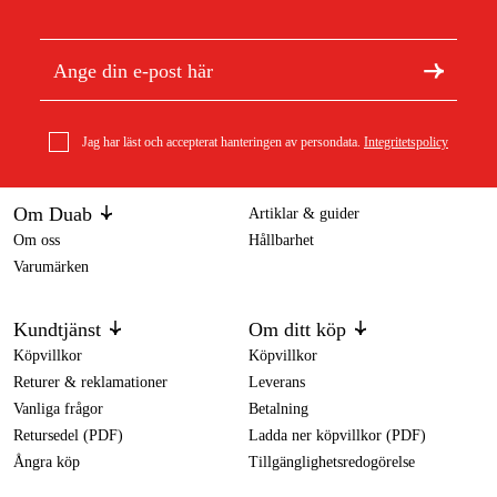
Jag har läst och accepterat hanteringen av persondata.
Integritetspolicy
Om Duab
Artiklar & guider
Om oss
Hållbarhet
Varumärken
Kundtjänst
Om ditt köp
Köpvillkor
Köpvillkor
Returer & reklamationer
Leverans
Vanliga frågor
Betalning
Retursedel (PDF)
Ladda ner köpvillkor (PDF)
Ångra köp
Tillgänglighetsredogörelse