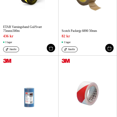
ETAB Varningsband Gul/Svart
75mmx500m
Scotch Packtejp 6890 50mm
436 kr
82 kr
I lager
I lager
Jämför
Jämför