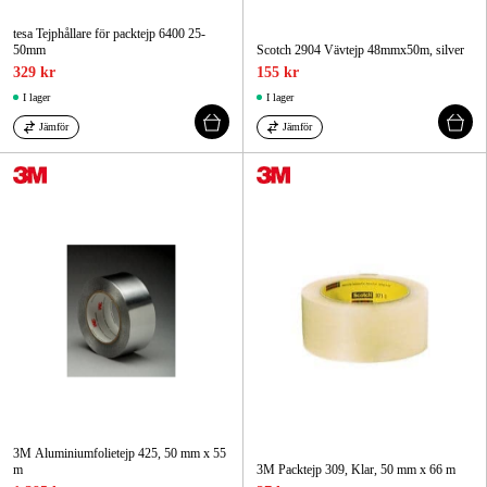
tesa Tejphållare för packtejp 6400 25-
50mm
Scotch 2904 Vävtejp 48mmx50m, silver
329 kr
155 kr
I lager
I lager
Jämför
Jämför
3M Aluminiumfolietejp 425, 50 mm x 55
m
3M Packtejp 309, Klar, 50 mm x 66 m