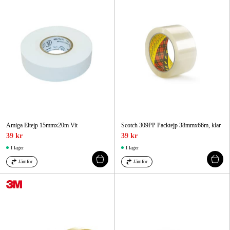
Amiga Eltejp 15mmx20m Vit
Scotch 309PP Packtejp 38mmx66m, klar
39 kr
39 kr
I lager
I lager
Jämför
Jämför