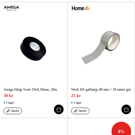
Skog & trädgård
Hem & fritid
Kampanjer
Varumärken
Artiklar & Guider
Våra varumärken
Amiga Eltejp Svart 19x0,18mm, 20m
Work It® gaffatejp 48 mm × 10 meter grå
Kontakt & Öppettider
30 kr
25 kr
I lager
I lager
FAQ
Jämför
Jämför
8
%