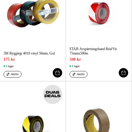
ETAB Avspärrningsband Röd/Vit
3M Byggtejp 4010 vinyl 50mm, Gul
75mmx500m
175 kr
340 kr
I lager
I lager
Jämför
Jämför