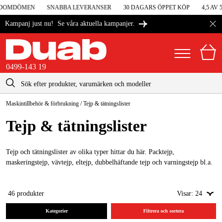
DOMDÖMEN
SNABBA LEVERANSER
30 DAGARS ÖPPET KÖP
4,5 AV 5
Se våra aktuella kampanjer.
Kampanj just nu!
0499-143 19
kontakt@duab.se
0499-143 19
Maskintillbehör & förbrukning
/
Tejp & tätningslister
|
Privat
Företag
Sverige
Tejp & tätningslister
Danmark
Maskiner & verktyg
Suomi
Tejp och tätningslister av olika typer hittar du här. Packtejp,
Garage & verkstad
maskeringstejp, vävtejp, eltejp, dubbelhäftande tejp och varningstejp bl.a.
Norge
Maskintillbehör & förbrukning
Deutschland
46
produkter
Visar:
24
Arbetskläder & skydd
Kategorier
Filtrera och sortera
El & bygg