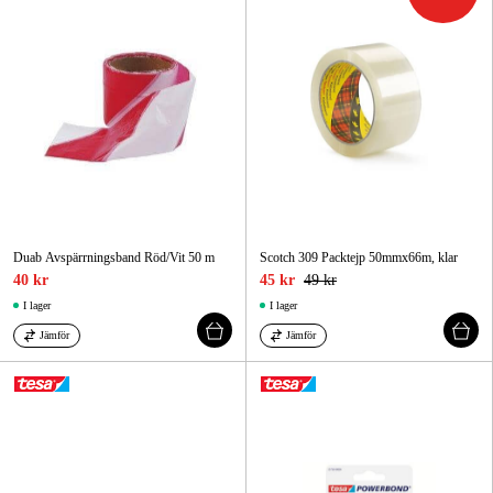
Duab Avspärrningsband Röd/Vit 50 m
Scotch 309 Packtejp 50mmx66m, klar
40 kr
45 kr
49 kr
I lager
I lager
Jämför
Jämför