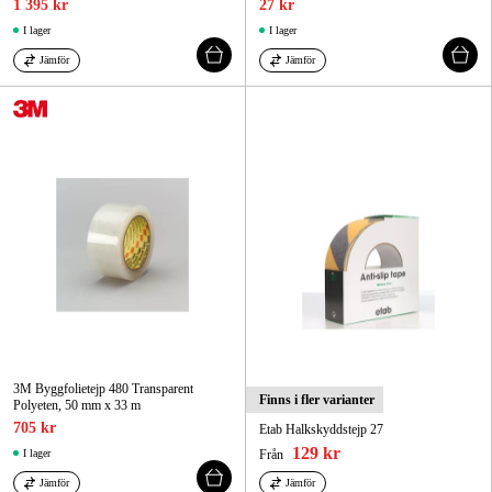
1 395 kr
27 kr
I lager
I lager
Jämför
Jämför
3M Byggfolietejp 480 Transparent
Finns i fler varianter
Polyeten, 50 mm x 33 m
705 kr
Etab Halkskyddstejp 27
129 kr
I lager
Från
Jämför
Jämför