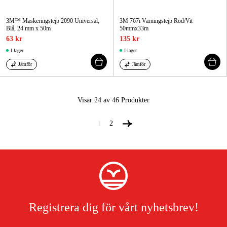
3M™ Maskeringstejp 2090 Universal,
3M 767i Varningstejp Röd/Vit
Blå, 24 mm x 50m
50mmx33m
63 kr
135 kr
I lager
I lager
Jämför
Jämför
Visar 24 av 46
Produkter
1
2
Registrera dig för vårt nyhetsbrev!