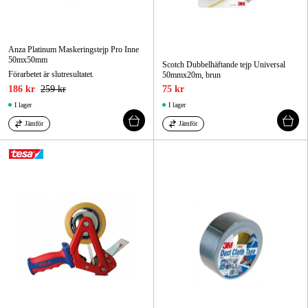
Anza Platinum Maskeringstejp Pro Inne
50mx50mm
Scotch Dubbelhäftande tejp Universal
Förarbetet är slutresultatet.
50mmx20m, brun
186 kr
259 kr
75 kr
I lager
I lager
Jämför
Jämför