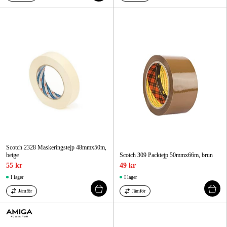
Scotch 2328 Maskeringstejp 48mmx50m,
beige
Scotch 309 Packtejp 50mmx66m, brun
55 kr
49 kr
I lager
I lager
Jämför
Jämför