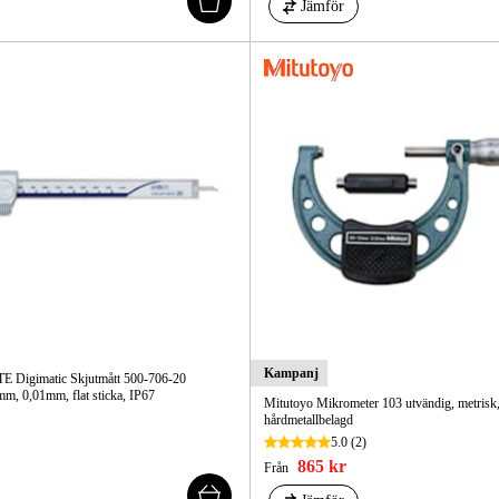
Jämför
Kampanj
 Digimatic Skjutmått 500-706-20
m, 0,01mm, flat sticka, IP67
Mitutoyo Mikrometer 103 utvändig, metrisk
hårdmetallbelagd
5.0
(2)
865 kr
Från