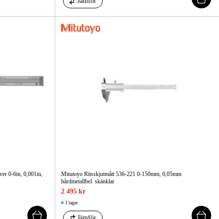
Jämför
er 0-6in, 0,001in,
Mitutoyo Ritsskjutmått 536-221 0-150mm, 0,05mm
hårdmetallbel. skänklar
2 495 kr
I lager
Jämför