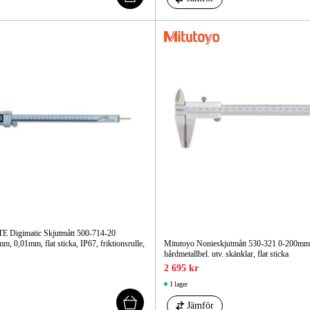
 Digimatic Skjutmått 500-714-20
, 0,01mm, flat sticka, IP67, friktionsrulle,
Mitutoyo Nonieskjutmått 530-321 0-200m
hårdmetallbel. utv. skänklar, flat sticka
2 695 kr
I lager
Jämför