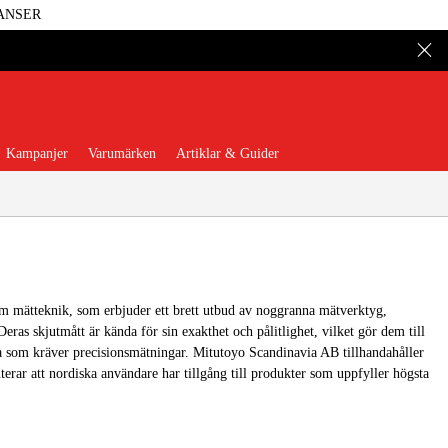
ANSER
Kampanjer
Varumärken
Artiklar & Guider
m mätteknik, som erbjuder ett brett utbud av noggranna mätverktyg,
 Verktyg
Garage & Verkstad
eras skjutmått är kända för sin exakthet och pålitlighet, vilket gör dem till
a som kräver precisionsmätningar. Mitutoyo Scandinavia AB tillhandahåller
terar att nordiska användare har tillgång till produkter som uppfyller högsta
illbehör & Förbrukning
äder & Skydd
El & Bygg