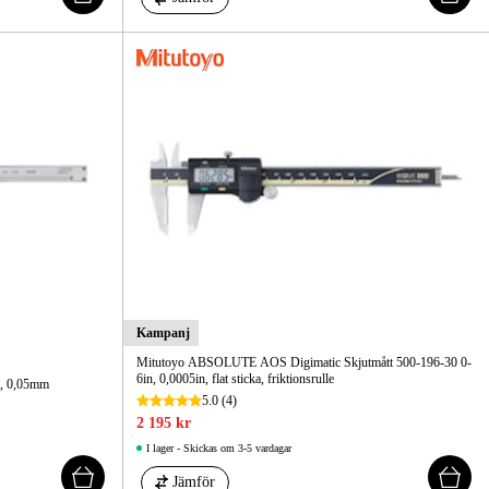
Kampanj
Mitutoyo ABSOLUTE AOS Digimatic Skjutmått 500-196-30 0-
6in, 0,0005in, flat sticka, friktionsrulle
m, 0,05mm
5.0
(4)
2 195 kr
I lager - Skickas om 3-5 vardagar
Jämför