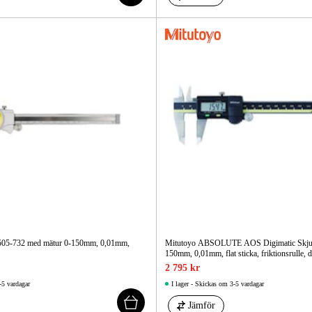
 505-732 med mätur 0-150mm, 0,01mm,
Mitutoyo ABSOLUTE AOS Digimatic Skjut
150mm, 0,01mm, flat sticka, friktionsrulle, 
2 795 kr
-5 vardagar
I lager - Skickas om 3-5 vardagar
Jämför