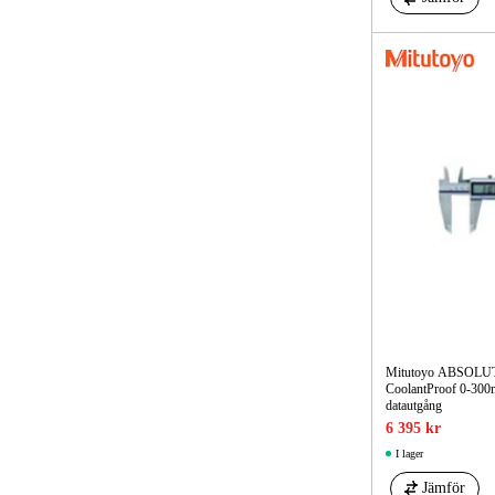
Mitutoyo ABSOLUTE
CoolantProof 0-300mm
datautgång
6 395 kr
I lager
Jämför