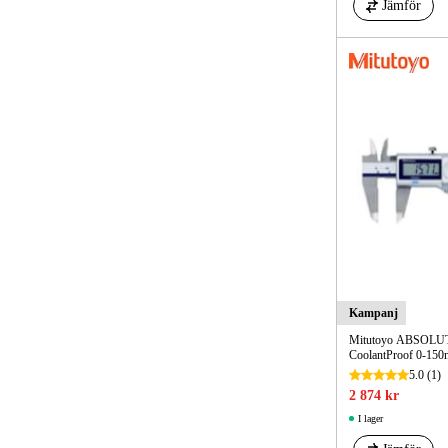
Jämför
Förhandsboka
SEK
SEK
Kampanj
Mitutoyo ABSOLUTE
CoolantProof 0-150m
5.0
(1)
2 874 kr
I lager