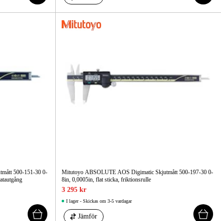
mått 500-151-30 0-
Mitutoyo ABSOLUTE AOS Digimatic Skjutmått 500-197-30 0-
datautgång
8in, 0,0005in, flat sticka, friktionsrulle
3 295 kr
I lager - Skickas om 3-5 vardagar
Jämför