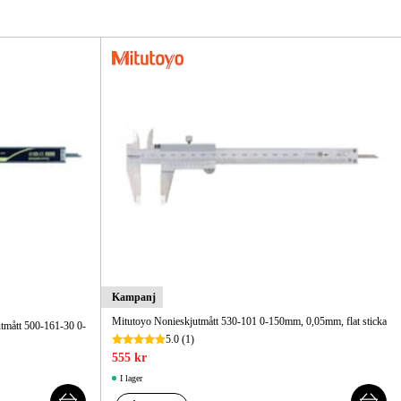
gård
Hem & Fritid
Kampanjer
Kampanj
Mitutoyo Nonieskjutmått 530-101 0-150mm, 0,05mm, flat sticka
mått 500-161-30 0-
5.0
(1)
555 kr
I lager