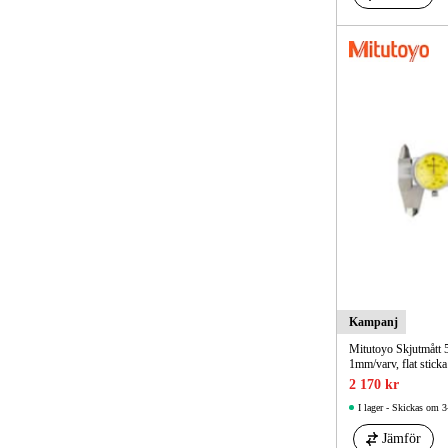
Kampanj
Mitutoyo Skjutmått
1mm/varv, flat sticka
2 170 kr
I lager - Skickas om 3
Jämför