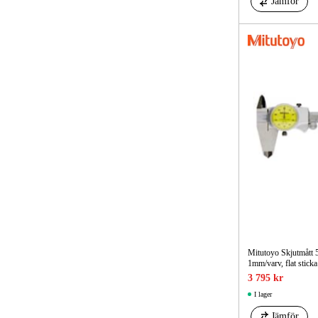
Jämför
Mitutoyo Skjutmått
1mm/varv, flat sticka
3 795 kr
I lager
Jämför