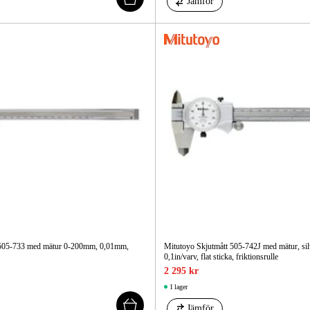
Jämför
 505-733 med mätur 0-200mm, 0,01mm,
Mitutoyo Skjutmått 505-742J med mätur, silv
0,1in/varv, flat sticka, friktionsrulle
2 295 kr
I lager
Jämför