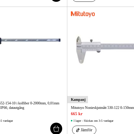
Kampanj
552-154-10 i kolfiber 0-2000mm, 0,01mm
 IP66, datautgång
Mitutoyo Nonieskjutmått 530-122 0-150mm, 
665 kr
-5 vardagar
I lager - Skickas om 3-5 vardagar
Jämför