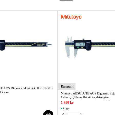
Skog & Träd
Kampanj
 AOS Digimatic Skjutmått 500-181-30 0-
 sticka
Mitutoyo ABSOLUTE AOS Digimatic Skjut
150mm, 0,01mm, flat sticka, datautgång
1 950 kr
I lager