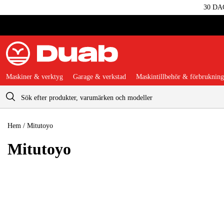
30 DA
Maskiner & verktyg
Garage & verkstad
Maskintillbehör & förbrukning
Varukorg
Hem
/
Mitutoyo
Mitutoyo