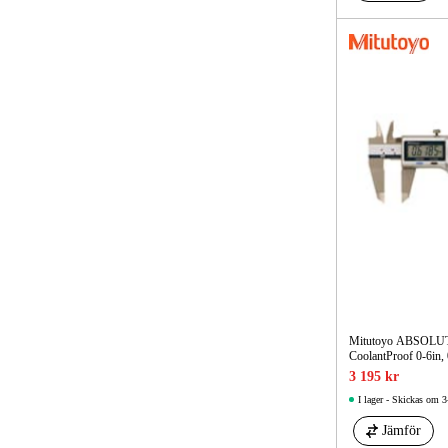
Mitutoyo ABSOLUTE
CoolantProof 0-6in, 0
3 195 kr
I lager - Skickas om 3
Jämför