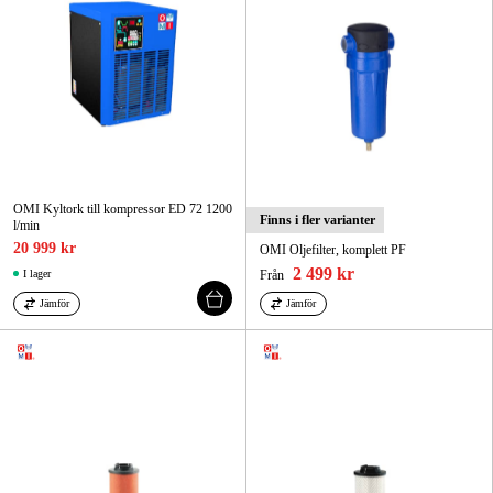
OMI Kyltork till kompressor ED 72 1200
Finns i fler varianter
l/min
20 999 kr
OMI Oljefilter, komplett PF
2 499 kr
I lager
Från
Jämför
Jämför