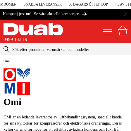
DÖMEN
SNABBA LEVERANSER
30 DAGARS ÖPPET KÖP
4,5 AV 5 I 
Se våra aktuella kampanjer.
Kampanj just nu!
0499-143 19
kontakt@duab.se
0499-143 19
Omi
|
Privat
Företag
Sverige
Danmark
Maskiner & verktyg
Suomi
Garage & verkstad
Omi
Norge
Maskintillbehör & förbrukning
Deutschland
Arbetskläder & skydd
OMI är en ledande leverantör av luftbehandlingssystem, speciellt kända
för sina kyltorkar för kompressorer och elektroniska dräneringar. Deras
El & bygg
kyltorkar är utformade för att effektivt avlägsna kondens och fukt från