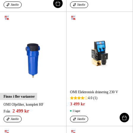
Jämför
Jämför
OMI Elektronisk dränering 230 V
Finns i fler varianter
4.0
(1)
3 499 kr
OMI Oljefilter, komplett HF
2 499 kr
Från
I lager
Jämför
Jämför