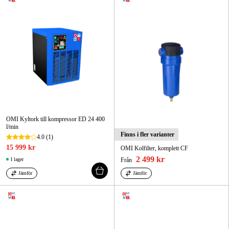
OMI Kyltork till kompressor ED 24 400
l/min
Finns i fler varianter
4.0
(1)
15 999 kr
OMI Kolfilter, komplett CF
2 499 kr
I lager
Från
Jämför
Jämför