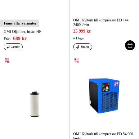
OMI Kyltork till kompressor ED 144
Finns i fler varianter
2400 l/min
25 999 kr
OMI Oljefilter, insats HF
689 kr
Från
I lager
Jämför
Jämför
OMI Kyltork till kompressor ED 54 900
l/min