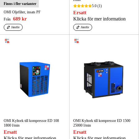
Finns i fler varianter
5.0
(1)
OMI Oljefilter, insats PF
Ersatt
689 kr
Klicka för mer information
Från
Jämför
Jämför
OMI Kyltork till kompressor ED 108
OMI Kyltork till kompressor ED 1500
1800 l/min
25000 l/min
Ersatt
Ersatt
Klicka för mer information
Klicka för mer information