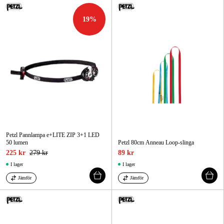
19
%
Petzl Pannlampa e+LITE ZIP 3+1 LED
50 lumen
Petzl 80cm Anneau Loop-slinga
225 kr
279 kr
89 kr
I lager
I lager
Jämför
Jämför