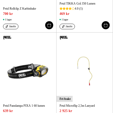
Petzl TIKKA Grå 350 Lumen
Petzl Rollclip Z Karbinhake
4.0
(1)
700 kr
469 kr
I lager
I lager
Jämför
Jämför
Fri frakt
Petzl Pannlampa PIXA 1 60 lumen
Petzl Microflip 2,5m Lanyard
639 kr
2 925 kr