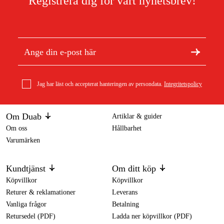
Registrera dig för vårt nyhetsbrev!
Jag har läst och accepterat hanteringen av persondata.
Integritetspolicy
Om Duab
Artiklar & guider
Om oss
Hållbarhet
Varumärken
Kundtjänst
Om ditt köp
Köpvillkor
Köpvillkor
Returer & reklamationer
Leverans
Vanliga frågor
Betalning
Retursedel (PDF)
Ladda ner köpvillkor (PDF)