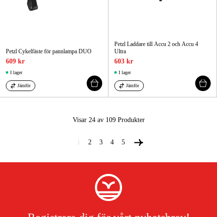
Petzl Laddare till Accu 2 och Accu 4
Petzl Cykelfäste för pannlampa DUO
Ultra
609 kr
603 kr
I lager
I lager
Jämför
Jämför
Visar 24 av 109
Produkter
1
2
3
4
5