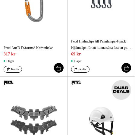
Petzl Hjälmclips till Pannlampa 4-pack
Hjälmclips för att kunna sätta fast en pannlampa på en hjälm
Petzl Am'D D-formad Karbinhake
317 kr
69 kr
I lager
I lager
Jämför
Jämför