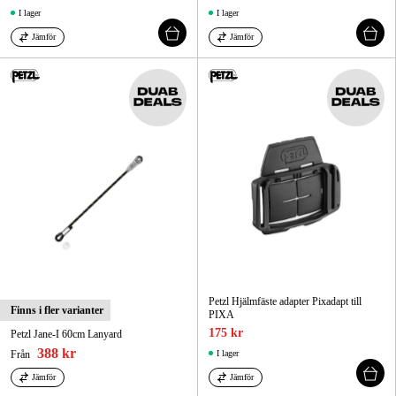
I lager
I lager
Jämför
Jämför
Petzl Hjälmfäste adapter Pixadapt till
Finns i fler varianter
PIXA
175 kr
Petzl Jane-I 60cm Lanyard
388 kr
Från
I lager
Jämför
Jämför