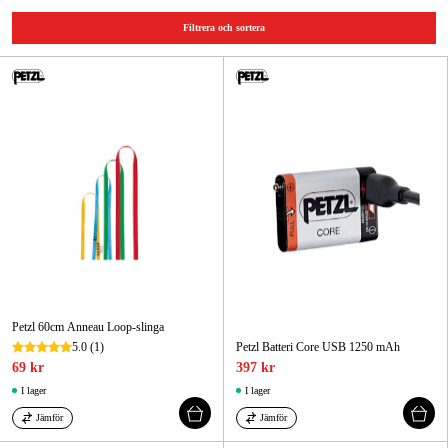
Skog & trädgård
Filtrera och sortera
Hem & fritid
Kampanjer
Varumärken
Artiklar & Guider
Våra varumärken
Kontakt & Öppettider
Petzl 60cm Anneau Loop-slinga
FAQ
5.0
(1)
Petzl Batteri Core USB 1250 mAh
69 kr
397 kr
I lager
I lager
Jämför
Jämför