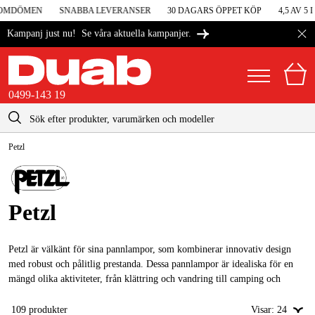
MDÖMEN
SNABBA LEVERANSER
30 DAGARS ÖPPET KÖP
4,5 AV 5 I
Se våra aktuella kampanjer.
Kampanj just nu!
0499-143 19
kontakt@duab.se
0499-143 19
Petzl
|
Privat
Företag
Sverige
Danmark
Maskiner & verktyg
Petzl
Suomi
Garage & verkstad
Norge
Maskintillbehör & förbrukning
Petzl är välkänt för sina pannlampor, som kombinerar innovativ design
med robust och pålitlig prestanda. Dessa pannlampor är idealiska för en
Deutschland
Arbetskläder & skydd
mängd olika aktiviteter, från klättring och vandring till camping och
arbete i utmanande miljöer.
El & bygg
109
produkter
Visar:
24