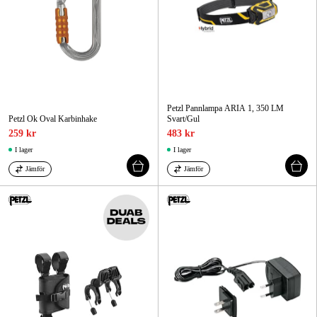
Petzl Pannlampa ARIA 1, 350 LM
Petzl Ok Oval Karbinhake
Svart/Gul
259 kr
483 kr
I lager
I lager
Jämför
Jämför