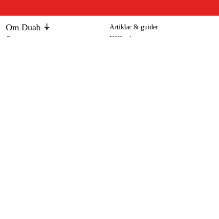
Om Duab
Artiklar & guider
Om oss
Hållbarhet
Varumärken
Kundtjänst
Om ditt köp
Köpvillkor
Köpvillkor
Returer & reklamationer
Leverans
Vanliga frågor
Betalning
Retursedel (PDF)
Ladda ner köpvillkor (PDF)
Ångra köp
Tillgänglighetsredogörelse
Kontakt & information
Öppettider
kontakt@duab.se
Södra Vägen 3
383 34 Mönsterås
Integritet