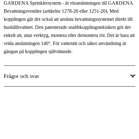
GARDENA Sprinklersystem - är röranslutningen till GARDENA
Bevattningsventiler (artikelnr 1278-20 eller 1251-20). Med
kopplingen går det också att ansluta bevattningssystemet direkt till
hushållsvattnet. Den patenterade snabbkopplingstekniken gör det
enkelt att, utan verktyg, montera eller demontera rör. Det är bara att
vrida anslutningen 140°. För vattentät och säker användning är
gängan på kopplingen självtätande.
Funktioner
Frågor och svar
Enkel att montera: Den patenterade och lättanvända
snabbanslutningstekniken "Quick & Easy" gör att det går snabbt
att montera rör genom att vrida skruvkopplingen 140°. Detta
sparar energi och tid under installationen av rörledningar.
Vattentät: Gängförbandet är självtätande och det krävs inget
ytterligare installationsmaterial.
Enkel att montera: Den patenterade och lättanvända
snabbanslutningstekniken "Quick & Easy" gör att det går snabbt