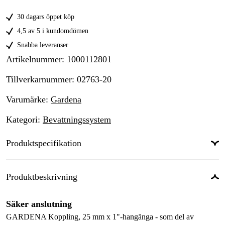
30 dagars öppet köp
4,5 av 5 i kundomdömen
Snabba leveranser
Artikelnummer
:
1000112801
Tillverkarnummer
:
02763-20
Varumärke
:
Gardena
Kategori
:
Bevattningssystem
Produktspecifikation
Anslutning
:
1" Utvändig
Produktbeskrivning
Slangdiameter
:
25 mm
Säker anslutning
Global Garanti
:
Ja
GARDENA Koppling, 25 mm x 1"-hangänga - som del av