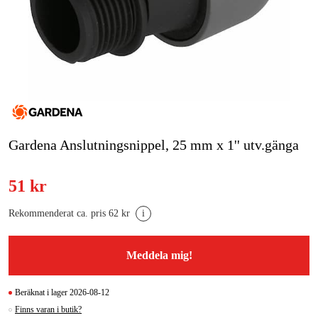
Skog & trädgård
Hem & fritid
Kampanjer
Varumärken
Gardena Anslutningsnippel, 25 mm x 1'' utv.gänga
Artiklar & Guider
51 kr
Våra varumärken
Rekommenderat ca. pris 62 kr
i
Kontakt & Öppettider
FAQ
Meddela mig!
Beräknat i lager 2026-08-12
Finns varan i butik?