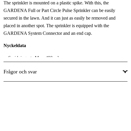
The sprinkler is mounted on a plastic spike. With this, the
GARDENA Full or Part Circle Pulse Sprinkler can be easily
secured in the lawn. And it can just as easily be removed and
placed in another spot. The sprinkler is equipped with the
GARDENA System Connector and an end cap.
Nyckeldata
Spridningsyta Max: 490 m²
Spruträckvidd Ø Min: 5 m - 12,5 m
Frågor och svar
Funktioner
Robust och kraftfull plastspridare på spett: Vattenspridaren för
bevattning av större ytor upp till maximalt 490 m2.
Ställ in bevattningssektor - enkelt och med precision: Tack vare
den noggranna räckviddsinställningen kan sektorerna enkelt
ställas in och bevattnas. Du ser direkt vilken sektor mellan 25°
och 360° som har ställts in.