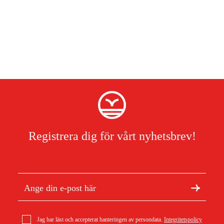
EAN-Code:
4078500814102
Spridningsyta Min
75 m²
Spridningsyta Max
490 m²
Spruträckvidd Ø Min
5 m - 12,5 m
Registrera dig för vårt nyhetsbrev!
Jag har läst och accepterat hanteringen av persondata.
Integritetspolicy