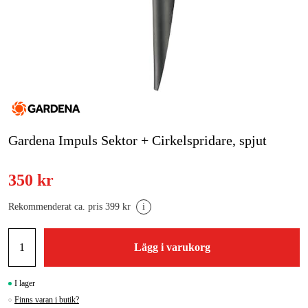
Skog & trädgård
Hem & fritid
Kampanjer
Varumärken
Gardena Impuls Sektor + Cirkelspridare, spjut
Artiklar & Guider
350 kr
Våra varumärken
Rekommenderat ca. pris 399 kr
i
Kontakt & Öppettider
FAQ
Lägg i varukorg
I lager
Finns varan i butik?