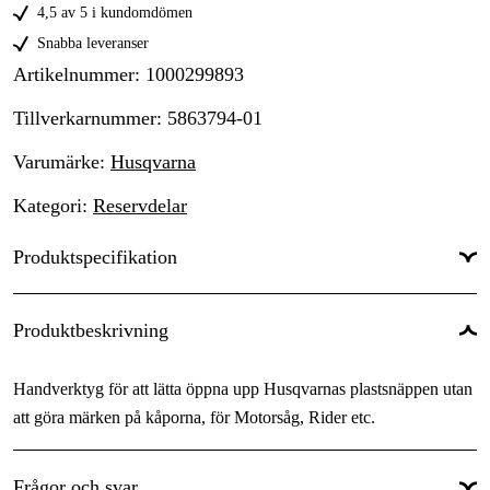
4,5 av 5 i kundomdömen
Snabba leveranser
Artikelnummer
:
1000299893
Tillverkarnummer
:
5863794-01
Varumärke
:
Husqvarna
Kategori
:
Reservdelar
Produktspecifikation
Global Garanti
:
Ja
Produktbeskrivning
Garanti
:
1 år
Handverktyg för att lätta öppna upp Husqvarnas plastsnäppen utan
att göra märken på kåporna, för Motorsåg, Rider etc.
Frågor och svar