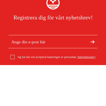
Registrera dig för vårt nyhetsbrev!
Jag har läst och accepterat hanteringen av persondata.
Integritetspolicy
Husqvarna Snäppverktyg
Om Duab
Artiklar & guider
13 kr
Om oss
Hållbarhet
Varumärken
Kundtjänst
Om ditt köp
Köpvillkor
Köpvillkor