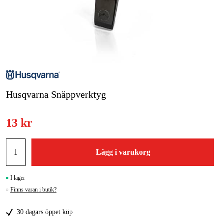
Skog & trädgård
Hem & fritid
Kampanjer
Varumärken
Husqvarna Snäppverktyg
Artiklar & Guider
13 kr
Våra varumärken
Kontakt & Öppettider
Lägg i varukorg
FAQ
I lager
Finns varan i butik?
30 dagars öppet köp