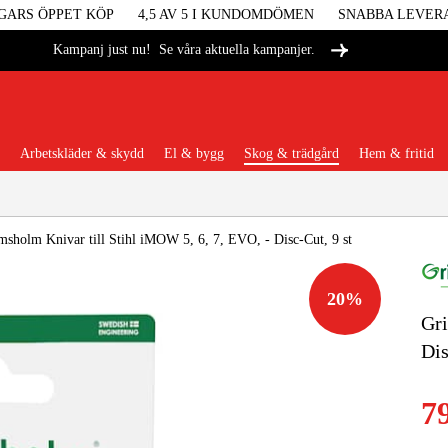
GARS ÖPPET KÖP
4,5 AV 5 I KUNDOMDÖMEN
SNABBA LEVER
Se våra aktuella kampanjer.
Kampanj just nu!
Arbetskläder & skydd
El & bygg
Skog & trädgård
Hem & fritid
Populära kategorier
msholm Knivar till Stihl iMOW 5, 6, 7, EVO, - Disc-Cut, 9 st
20
%
Gri
Maskiner &
Dis
Maskint
7
Arbetskl