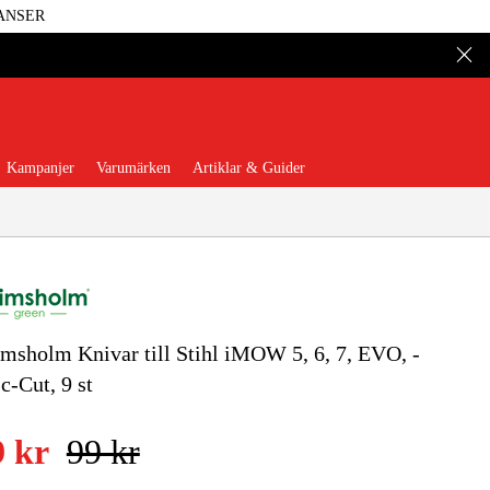
ANSER
Kampanjer
Varumärken
Artiklar & Guider
msholm Knivar till Stihl iMOW 5, 6, 7, EVO, -
 Verktyg
Garage & Verkstad
c-Cut, 9 st
illbehör & Förbrukning
9 kr
99 kr
äder & Skydd
El & Bygg