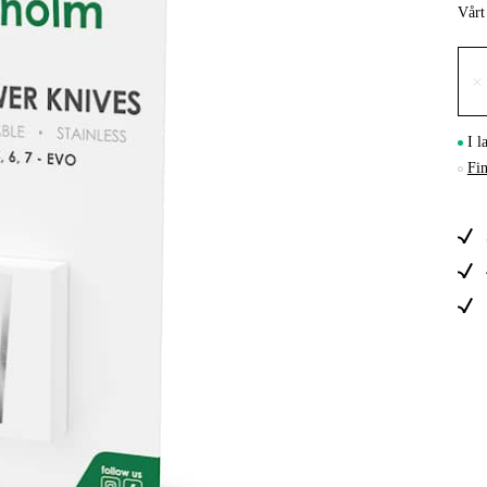
Vårt
Skog & Träd
×
I l
Fin