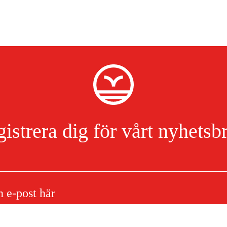
istrera dig för vårt nyhetsb
till Stihl iMOW 5, 6, 7,