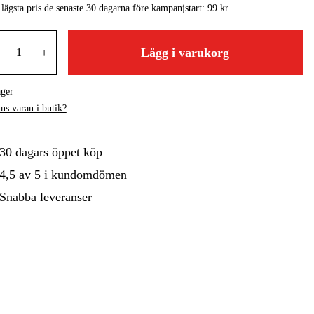
 lägsta pris de senaste 30 dagarna före kampanjstart:
99 kr
gård
Hem & Fritid
Kampanjer
+
Lägg i varukorg
ager
ns varan i butik?
30 dagars öppet köp
4,5 av 5 i kundomdömen
Snabba leveranser