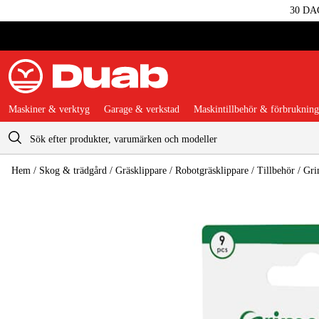
30 DA
Maskiner & verktyg
Garage & verkstad
Maskintillbehör & förbrukning
Varukorg
Hem
/
Skog & trädgård
/
Gräsklippare
/
Robotgräsklippare
/
Tillbehör
/
Gri