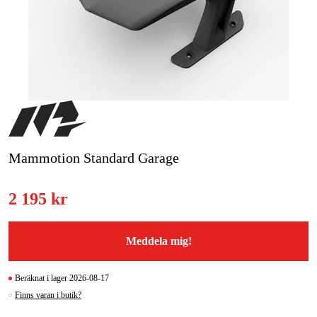
Skog & trädgård
Hem & fritid
Kampanjer
Varumärken
Mammotion Standard Garage
Artiklar & Guider
Våra varumärken
2 195 kr
Kontakt & Öppettider
Meddela mig!
FAQ
Beräknat i lager 2026-08-17
Finns varan i butik?