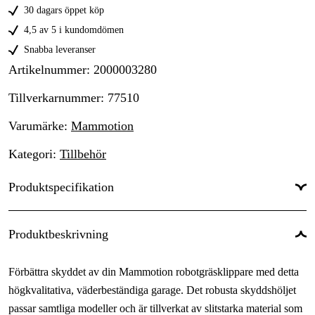
30 dagars öppet köp
4,5 av 5 i kundomdömen
Snabba leveranser
Artikelnummer
:
2000003280
Tillverkarnummer
:
77510
Varumärke
:
Mammotion
Kategori
:
Tillbehör
Produktspecifikation
Vikt
:
3.4 kg
Produktbeskrivning
Användningstyp
:
Hem & fritid
Förbättra skyddet av din Mammotion robotgräsklippare med detta
Användningsområde
:
Skog & trädgård
högkvalitativa, väderbeständiga garage. Det robusta skyddshöljet
Användningsnivå
:
Semiproffs
passar samtliga modeller och är tillverkat av slitstarka material som