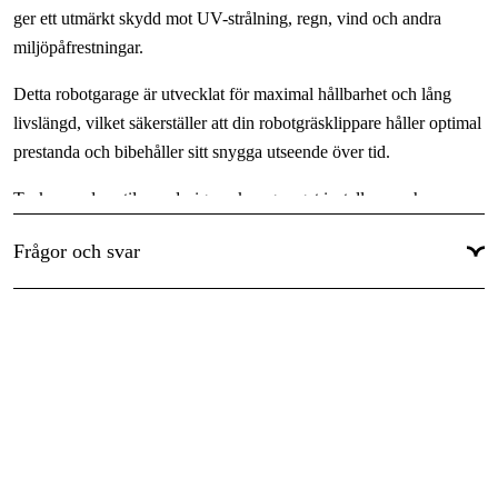
ger ett utmärkt skydd mot UV-strålning, regn, vind och andra
miljöpåfrestningar.
Detta robotgarage är utvecklat för maximal hållbarhet och lång
livslängd, vilket säkerställer att din robotgräsklippare håller optimal
prestanda och bibehåller sitt snygga utseende över tid.
Tack vare den stilrena designen kan garaget installeras och
demonteras på endast 60 sekunder, vilket gör det perfekt för både
Frågor och svar
förvaring och transport. En flexibel och smart lösning som
förlänger livslängden på din robotgräsklippare och gör din
trädgårdsskötsel smidigare.