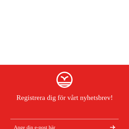
Tack vare intelligenta sensorer känner roboten av hinder som
trädgårdsmöbler, buskar eller andra objekt. Den navigerar säkert
och effektivt utan att fastna eller orsaka skador.
Registrera dig för vårt nyhetsbrev!