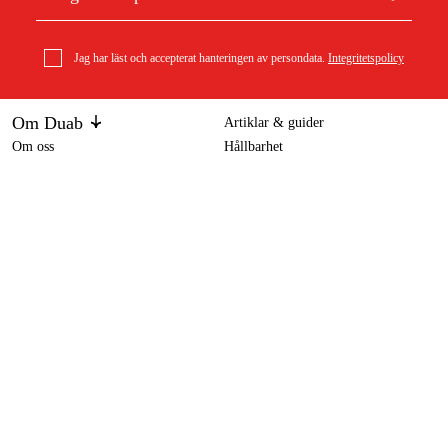
Jag har läst och accepterat hanteringen av persondata.
Integritetspolicy
Om Duab
Artiklar & guider
Om oss
Hållbarhet
Varumärken
Segway Navimow H800E-VF Robotgräsklippare
9 990 kr
Kundtjänst
Om ditt köp
Köpvillkor
Köpvillkor
Returer & reklamationer
Leverans
Vanliga frågor
Betalning
Retursedel (PDF)
Ladda ner köpvillkor (PDF)
Ångra köp
Tillgänglighetsredogörelse
Kontakt & information
Öppettider
kontakt@duab.se