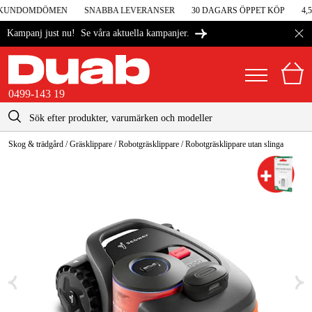
I KUNDOMDÖMEN
SNABBA LEVERANSER
30 DAGARS ÖPPET KÖP
4,5
Se våra aktuella kampanjer.
Kampanj just nu!
0499-143 19
kontakt@duab.se
0499-143 19
Skog & trädgård
/
Gräsklippare
/
Robotgräsklippare
/
Robotgräsklippare utan slinga
|
Privat
Företag
Sverige
Danmark
Maskiner & verktyg
Suomi
Garage & verkstad
Norge
Maskintillbehör & förbrukning
Deutschland
Arbetskläder & skydd
El & bygg