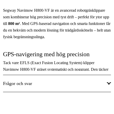
Maximal lutning inom arbetsområdet
:
45 %
Segway Navimow H800-VF är en avancerad robotgräsklippare
App-stöd
:
Navimow
som kombinerar hög precision med tyst drift – perfekt för ytor upp
Avspolningsbar
:
Ja
till
800 m²
. Med GPS-baserad navigation och smarta funktioner får
du en bekväm och modern lösning för trädgårdsskötseln – helt utan
Batterikapacitet
:
5.1 Ah
fysisk begränsningsslinga.
Begränsning
:
Slingfri
Drivande hjul
:
Bakhjul
GPS-navigering med hög precision
Elektronisk klipphöjdsjustering
:
Ja
Tack vare EFLS (Exact Fusion Locating System) klipper
Kapslingsklass
:
IP66
Navimow H800-VF gräset systematiskt och noggrant. Den täcker
hela gräsytan jämnt, utan överlapp eller missade områden – och
Klippbredd
:
21 cm
helt utan fysisk begränsningsslinga.
Frågor och svar
Visa mer
Tyst drift
Maskinen arbetar på extremt låg ljudnivå, vilket gör den mycket