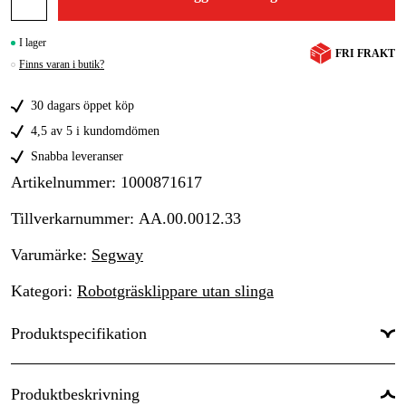
I lager
FRI FRAKT
Finns varan i butik?
30 dagars öppet köp
4,5 av 5 i kundomdömen
Snabba leveranser
Artikelnummer
:
1000871617
Tillverkarnummer
:
AA.00.0012.33
Varumärke
:
Segway
Kategori
:
Robotgräsklippare utan slinga
Produktspecifikation
Maximalt klippområde
:
800 m²
Produktbeskrivning