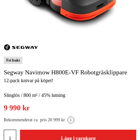
Skog & trädgård
Hem & fritid
Kampanjer
Varumärken
Fri frakt
Artiklar & Guider
Segway Navimow H800E-VF Robotgräsklippare
12-pack knivar på köpet!
Våra varumärken
Slinglös / 800 m² / 45% lutning
Kontakt & Öppettider
9 990 kr
FAQ
Rekommenderat ca. pris 20 999 kr
i
Lägg i varukorg