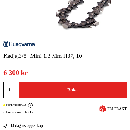
Skog & trädgård
Hem & fritid
Kampanjer
Varumärken
Kedja,3/8'' Mini 1.3 Mm H37, 10
Artiklar & Guider
6 300 kr
Våra varumärken
Kontakt & Öppettider
Boka
FAQ
Förhandsboka
FRI FRAKT
Finns varan i butik?
30 dagars öppet köp