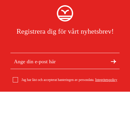
Registrera dig för vårt nyhetsbrev!
Jag har läst och accepterat hanteringen av persondata.
Integritetspolicy
Om Duab
Kedja,3/8'' Mini 1.3 Mm H37, 10
Artiklar & guider
6 300 kr
Om oss
Hållbarhet
Varumärken
Kundtjänst
Om ditt köp