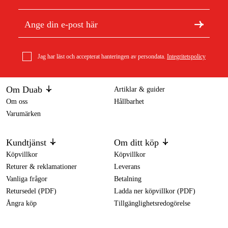
Jag har läst och accepterat hanteringen av persondata.
Integritetspolicy
Om Duab
Artiklar & guider
Om oss
Hållbarhet
Varumärken
Kundtjänst
Om ditt köp
Köpvillkor
Köpvillkor
Returer & reklamationer
Leverans
Vanliga frågor
Betalning
Retursedel (PDF)
Ladda ner köpvillkor (PDF)
Ångra köp
Tillgänglighetsredogörelse