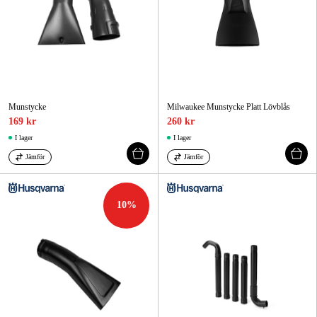
Munstycke
Milwaukee Munstycke Platt Lövblås
169 kr
260 kr
I lager
I lager
Jämför
Jämför
10
%