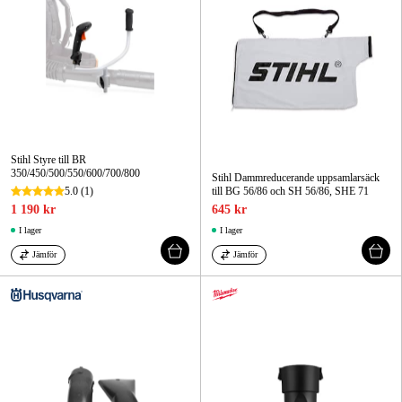
Stihl Styre till BR
350/450/500/550/600/700/800
Stihl Dammreducerande uppsamlarsäck
5.0
(1)
till BG 56/86 och SH 56/86, SHE 71
1 190 kr
645 kr
I lager
I lager
Jämför
Jämför