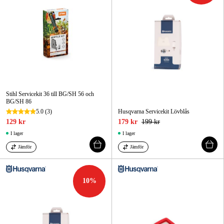
Stihl Servicekit 36 till BG/SH 56 och
BG/SH 86
5.0
(3)
Husqvarna Servicekit Lövblås
129 kr
179 kr
199 kr
I lager
I lager
Jämför
Jämför
10
%