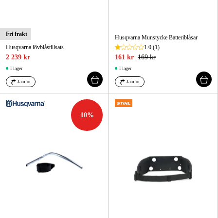
Fri frakt
Husqvarna Munstycke Batteriblåsar
Husqvarna lövblåstillsats
1.0
(1)
2 239 kr
161 kr
169 kr
I lager
I lager
Jämför
Jämför
10
%