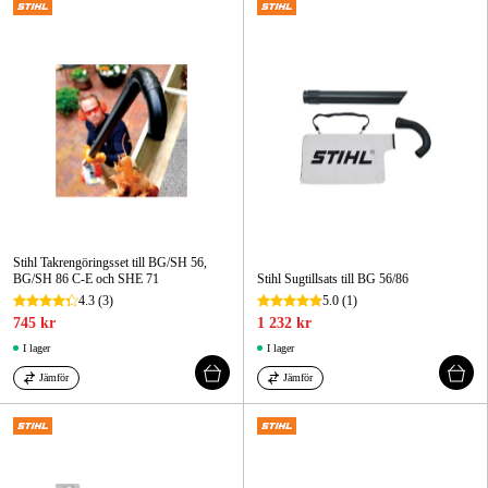
Skog & trädgård
Hem & fritid
Kampanjer
Varumärken
Artiklar & Guider
Stihl Takrengöringsset till BG/SH 56,
BG/SH 86 C-E och SHE 71
Stihl Sugtillsats till BG 56/86
Våra varumärken
4.3
(3)
5.0
(1)
745 kr
1 232 kr
Kontakt & Öppettider
I lager
I lager
FAQ
Jämför
Jämför