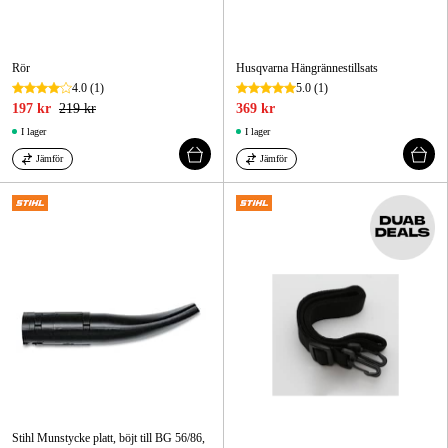
Rör
Husqvarna Hängrännestillsats
4.0
(1)
5.0
(1)
197 kr
219 kr
369 kr
I lager
I lager
Jämför
Jämför
Stihl Munstycke platt, böjt till BG 56/86,