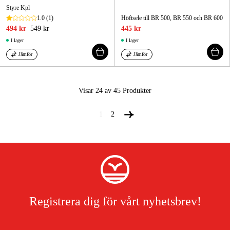
Styre Kpl
1.0
(1)
Höftsele till BR 500, BR 550 och BR 600
494 kr
549 kr
445 kr
I lager
I lager
Jämför
Jämför
Visar 24 av 45
Produkter
1
2
Registrera dig för vårt nyhetsbrev!