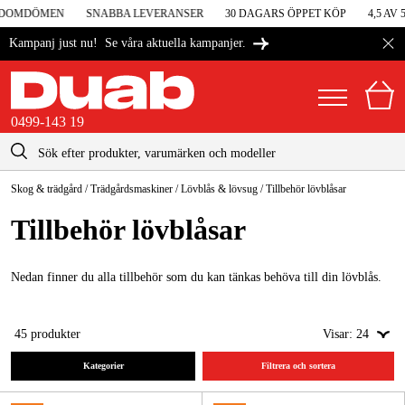
DOMDÖMEN
SNABBA LEVERANSER
30 DAGARS ÖPPET KÖP
4,5 AV 5
Se våra aktuella kampanjer.
Kampanj just nu!
0499-143 19
kontakt@duab.se
0499-143 19
Skog & trädgård
/
Trädgårdsmaskiner
/
Lövblås & lövsug
/
Tillbehör lövblåsar
|
Privat
Företag
Sverige
Tillbehör lövblåsar
Danmark
Maskiner & verktyg
Suomi
Nedan finner du alla tillbehör som du kan tänkas behöva till din lövblås.
Garage & verkstad
Norge
Maskintillbehör & förbrukning
45
produkter
Visar:
24
Deutschland
Arbetskläder & skydd
Kategorier
Filtrera och sortera
El & bygg