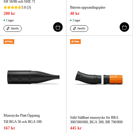
SH 56/86 och SHE 71
5.0
(3)
Bärrem uppsamlingspåse
200 kr
48 kr
I lager
I lager
Jämför
Jämför
Munstycke Platt Öppning
Stihl Ställbart munstycke för BRA
Till BGA 56 och BGA 100.
300/500/600, BGA 300, BR 700/800
167 kr
445 kr