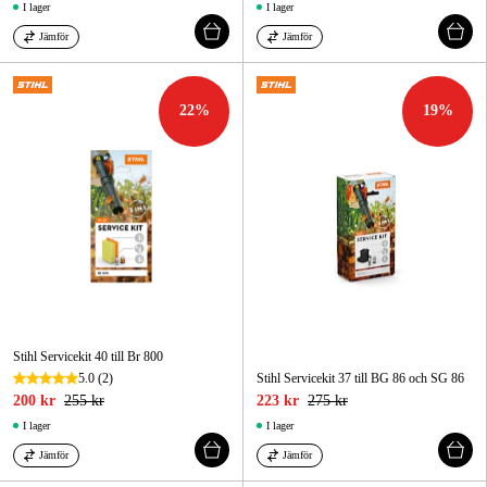
I lager
I lager
Jämför
Jämför
22
%
19
%
Stihl Servicekit 40 till Br 800
5.0
(2)
Stihl Servicekit 37 till BG 86 och SG 86
200 kr
255 kr
223 kr
275 kr
I lager
I lager
Jämför
Jämför