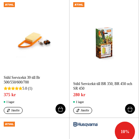
Stihl Servicekit 39 till Br
500/550/600/700
Stihl Servicekit till BR 350, BR 450 och
5.0
(1)
SR 450
375 kr
280 kr
I lager
I lager
Jämför
Jämför
10
%