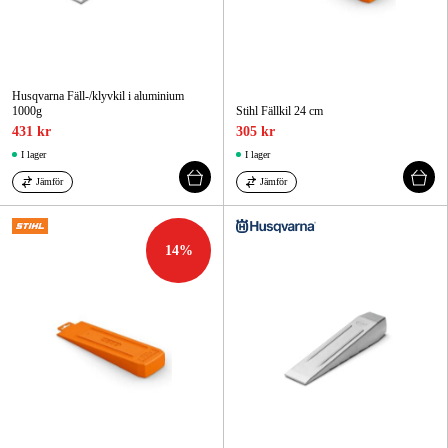
Husqvarna Fäll-/klyvkil i aluminium
1000g
Stihl Fällkil 24 cm
431 kr
305 kr
I lager
I lager
Jämför
Jämför
14
%