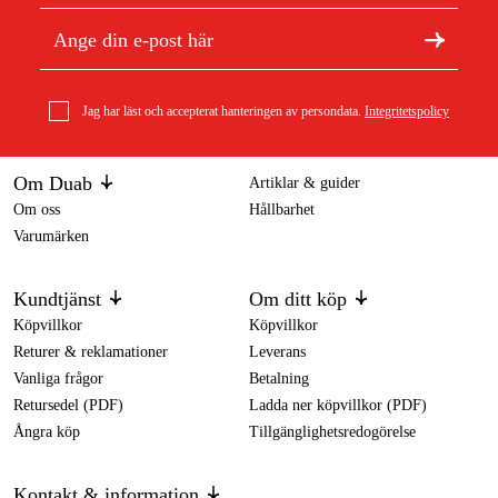
Jag har läst och accepterat hanteringen av persondata.
Integritetspolicy
Om Duab
Artiklar & guider
Om oss
Hållbarhet
Varumärken
Kundtjänst
Om ditt köp
Köpvillkor
Köpvillkor
Returer & reklamationer
Leverans
Vanliga frågor
Betalning
Retursedel (PDF)
Ladda ner köpvillkor (PDF)
Ångra köp
Tillgänglighetsredogörelse
Kontakt & information