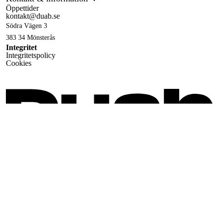
Öppettider
kontakt@duab.se
Södra Vägen 3
383 34 Mönsterås
Integritet
Integritetspolicy
Cookies
Följ oss på sociala medier!
Facebook
,
Instagram
© 1990-
2026
&
Drift & Underhållsteknik i Mönsterås AB
All rights reserved.