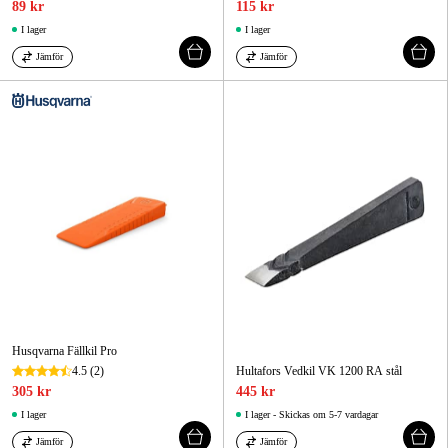
89 kr
115 kr
I lager
I lager
Jämför
Jämför
Husqvarna Fällkil Pro
4.5
(2)
Hultafors Vedkil VK 1200 RA stål
305 kr
445 kr
I lager
I lager - Skickas om 5-7 vardagar
Jämför
Jämför