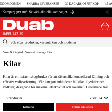
UNDOMDÖMEN
SNABBA LEVERANSER
30 DAGARS ÖPPET KÖP
4,5 AV
Se våra aktuella kampanjer.
Kampanj just nu!
0499-143 19
kontakt@duab.se
0499-143 19
Skog & trädgård
/
Skogsutrustning
/
Kilar
|
Privat
Företag
Sverige
Kilar
Danmark
Maskiner & verktyg
Suomi
Kilar är ett måste i skogsbruket för att säkerställa kontrollerad fällning och
Garage & verkstad
effektiv vedbearbetning. Vår kategori inkluderar fällkilar, klyvkilar och
Norge
vedkilar, designade för maximal effektivitet och säkerhet. Tillverkade från
Maskintillbehör & förbrukning
hållbara material, dessa kilar står emot de tuffaste förhållandena och bidrar
Deutschland
till en säkrare och mer kontrollerad arbetsmiljö i skogen.
18
produkter
Visar:
24
Arbetskläder & skydd
Kategorier
Filtrera och sortera
El & bygg