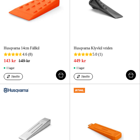
Husqvarna 14cm Fällkil
Husqvarna Klyvkil vriden
4.6
(8)
5.0
(1)
143 kr
149 kr
449 kr
I lager
I lager
Jämför
Jämför