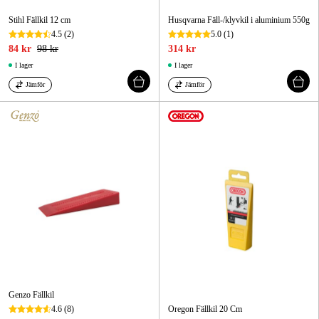
Stihl Fällkil 12 cm
Husqvarna Fäll-/klyvkil i aluminium 550g
4.5
(2)
5.0
(1)
84 kr
98 kr
314 kr
I lager
I lager
Jämför
Jämför
Genzo Fällkil
4.6
(8)
Oregon Fällkil 20 Cm