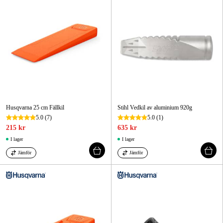
Husqvarna 25 cm Fällkil
Stihl Vedkil av aluminium 920g
5.0
(7)
5.0
(1)
215 kr
635 kr
I lager
I lager
Jämför
Jämför