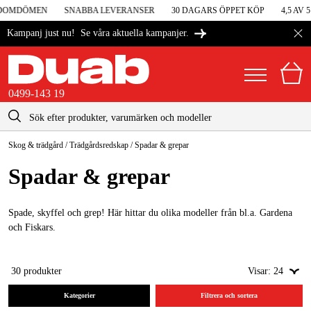
DOMDÖMEN
SNABBA LEVERANSER
30 DAGARS ÖPPET KÖP
4,5 AV 5
Se våra aktuella kampanjer.
Kampanj just nu!
0499-143 19
kontakt@duab.se
0499-143 19
Skog & trädgård
/
Trädgårdsredskap
/
Spadar & grepar
|
Privat
Företag
Sverige
Spadar & grepar
Danmark
Maskiner & verktyg
Suomi
Spade, skyffel och grep! Här hittar du olika modeller från bl.a. Gardena
Garage & verkstad
och Fiskars.
Norge
Maskintillbehör & förbrukning
Deutschland
30
produkter
Visar:
24
Arbetskläder & skydd
Kategorier
Filtrera och sortera
El & bygg