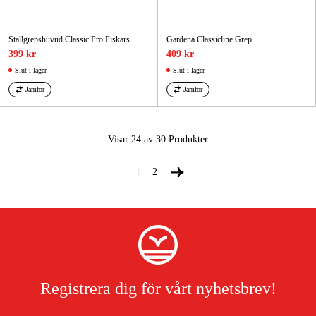
Stallgrepshuvud Classic Pro Fiskars
Gardena Classicline Grep
399 kr
409 kr
Slut i lager
Slut i lager
Jämför
Jämför
Visar 24 av 30
Produkter
1
2
Registrera dig för vårt nyhetsbrev!