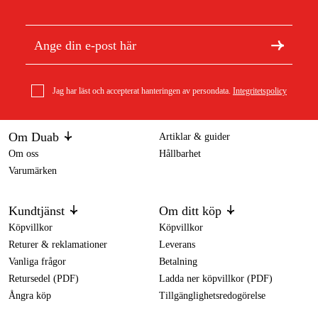
Jag har läst och accepterat hanteringen av persondata.
Integritetspolicy
Om Duab
Artiklar & guider
Om oss
Hållbarhet
Varumärken
Kundtjänst
Om ditt köp
Köpvillkor
Köpvillkor
Returer & reklamationer
Leverans
Vanliga frågor
Betalning
Retursedel (PDF)
Ladda ner köpvillkor (PDF)
Ångra köp
Tillgänglighetsredogörelse