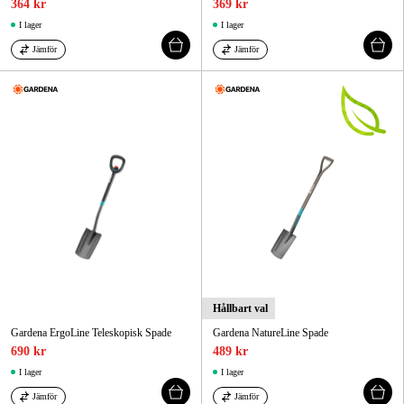
364 kr
369 kr
I lager
I lager
Jämför
Jämför
Hållbart val
Gardena ErgoLine Teleskopisk Spade
Gardena NatureLine Spade
690 kr
489 kr
I lager
I lager
Jämför
Jämför