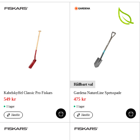
Skog & trädgård
Hem & fritid
Kampanjer
Varumärken
Artiklar & Guider
Våra varumärken
Hållbart val
Kabelskyffel Classic Pro Fiskars
Gardena NatureLine Spetsspade
Kontakt & Öppettider
549 kr
475 kr
I lager
I lager
FAQ
Jämför
Jämför