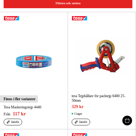
Filtrera och sortera
Skog & trädgård
Hem & fritid
Kampanjer
Varumärken
Artiklar & Guider
Våra varumärken
Kontakt & Öppettider
tesa Tejphållare för packtejp 6400 25-
Finns i fler varianter
50mm
FAQ
329 kr
Tesa Maskeringstejp 4440
117 kr
Från
I lager
Jämför
Jämför