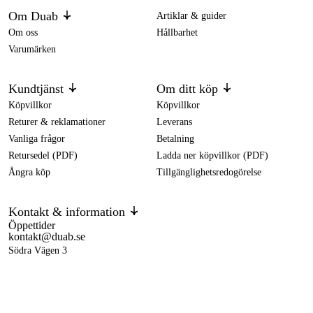
Om Duab
Artiklar & guider
Om oss
Hållbarhet
Varumärken
Kundtjänst
Om ditt köp
Köpvillkor
Köpvillkor
Returer & reklamationer
Leverans
Vanliga frågor
Betalning
Retursedel (PDF)
Ladda ner köpvillkor (PDF)
Ångra köp
Tillgänglighetsredogörelse
Kontakt & information
Öppettider
kontakt@duab.se
Södra Vägen 3
383 34 Mönsterås
Integritet
Integritetspolicy
Cookies