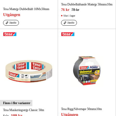
Tesa Dubbelhäftande Mattejp 50mmx10m
Tesa Mattejp Dubbelhäft 10Mx50mm
76 kr
78 kr
Utgången
Slut i lager
Jämför
Jämför
Finns i fler varianter
Tesa Rigg/Silvertape 50mmx10m
Tesa Maskeringstejp Classic 50m
Utgången
109 kr
Från