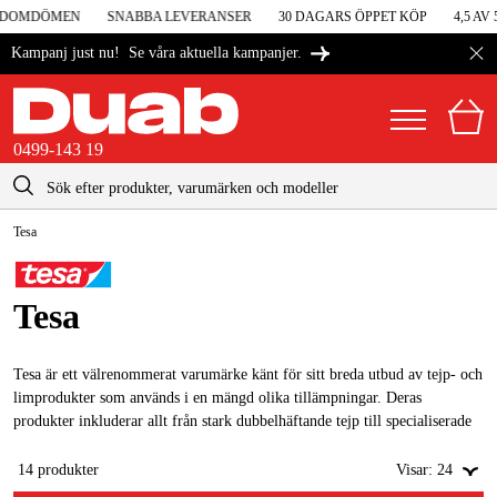
NDOMDÖMEN
SNABBA LEVERANSER
30 DAGARS ÖPPET KÖP
4,5 AV 
Se våra aktuella kampanjer.
Kampanj just nu!
0499-143 19
kontakt@duab.se
0499-143 19
Tesa
|
Privat
Företag
Sverige
Danmark
Maskiner & verktyg
Tesa
Suomi
Garage & verkstad
Norge
Tesa är ett välrenommerat varumärke känt för sitt breda utbud av tejp- och
Maskintillbehör & förbrukning
limprodukter som används i en mängd olika tillämpningar. Deras
Deutschland
produkter inkluderar allt från stark dubbelhäftande tejp till specialiserade
Arbetskläder & skydd
tejpval för industriella och hushållsbehov
14
produkter
Visar:
24
El & bygg