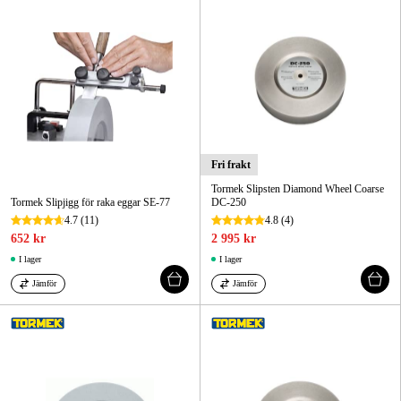
Fri frakt
Tormek Slipsten Diamond Wheel Coarse
Tormek Slipjigg för raka eggar SE-77
DC-250
4.7
(11)
4.8
(4)
652 kr
2 995 kr
I lager
I lager
Jämför
Jämför