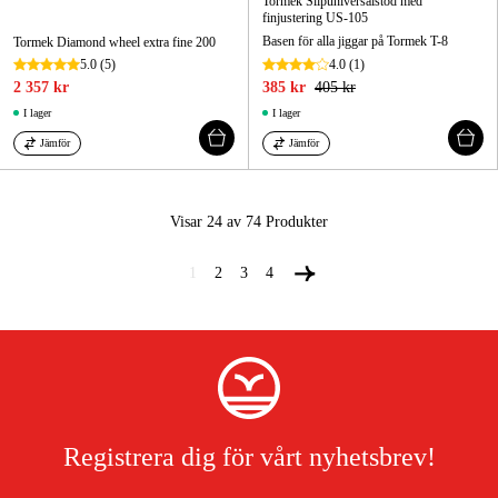
Tormek Slipuniversalstöd med
finjustering US-105
Basen för alla jiggar på Tormek T-8
Tormek Diamond wheel extra fine 200
5.0
(5)
4.0
(1)
2 357 kr
385 kr
405 kr
I lager
I lager
Jämför
Jämför
Visar 24 av 74
Produkter
1
2
3
4
Registrera dig för vårt nyhetsbrev!