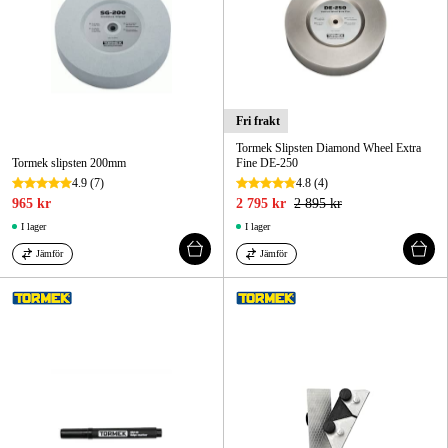
Fri frakt
Tormek Slipsten Diamond Wheel Extra
Tormek slipsten 200mm
Fine DE-250
4.9
(7)
4.8
(4)
965 kr
2 795 kr
2 895 kr
I lager
I lager
Jämför
Jämför