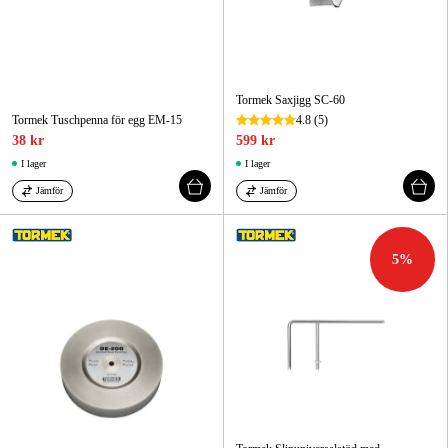
Tormek Saxjigg SC-60
Tormek Tuschpenna för egg EM-15
4.8
(5)
38 kr
599 kr
I lager
I lager
Jämför
Jämför
5
%