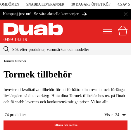
OMDÖMEN
SNABBA LEVERANSER
30 DAGARS ÖPPET KÖP
4,5 AV 5 
Se våra aktuella kampanjer.
Kampanj just nu!
0499-143 19
kontakt@duab.se
0499-143 19
Tormek tillbehör
|
Privat
Företag
Sverige
Tormek tillbehör
Danmark
Maskiner & verktyg
Suomi
Investera i kvalitativa tillbehör för att förbättra dina resultat och förlänga
Garage & verkstad
livslängden på dina verktyg. Hitta dina Tormek tillbehör hos oss på Duab
Norge
och få snabb leverans och konkurrenskraftiga priser. Vi har allt
Maskintillbehör & förbrukning
ifrån slipstenar, jiggar, men även andra verktyg för att finjustera.
Deutschland
74
produkter
Visar:
24
Arbetskläder & skydd
Filtrera och sortera
El & bygg