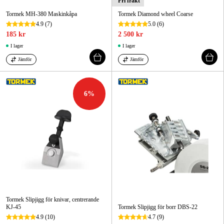
Fri frakt
Tormek MH-380 Maskinkåpa
Tormek Diamond wheel Coarse
4.9
(7)
5.0
(6)
185 kr
2 500 kr
I lager
I lager
Jämför
Jämför
6
%
Tormek Slipjigg för knivar, centrerande
KJ-45
Tormek Slipjigg för borr DBS-22
4.9
(10)
4.7
(9)