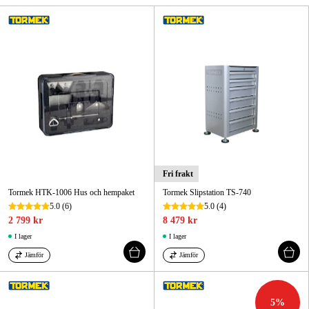
Skog & trädgård
Hem & fritid
Kampanjer
Varumärken
Artiklar & Guider
Fri frakt
Våra varumärken
Tormek HTK-1006 Hus och hempaket
Tormek Slipstation TS-740
Kontakt & Öppettider
5.0
(6)
5.0
(4)
2 799 kr
8 479 kr
FAQ
I lager
I lager
Jämför
Jämför
5
%