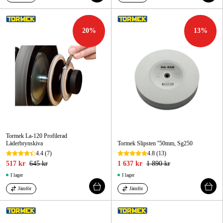
20
%
13
%
Tormek La-120 Profilerad
Läderbrynskiva
Tormek Slipsten ''50mm, Sg250
4.4
(7)
4.8
(13)
517 kr
645 kr
1 637 kr
1 890 kr
I lager
I lager
Jämför
Jämför