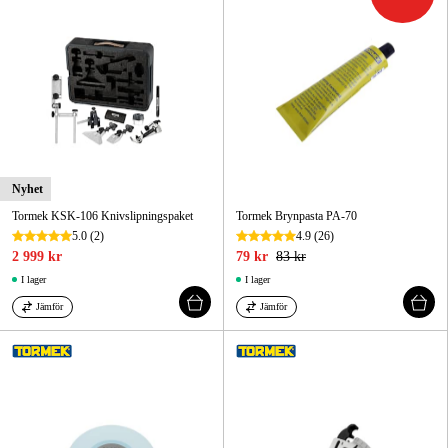
Nyhet
Tormek KSK-106 Knivslipningspaket
Tormek Brynpasta PA-70
5.0
(2)
4.9
(26)
2 999 kr
79 kr
83 kr
I lager
I lager
Jämför
Jämför