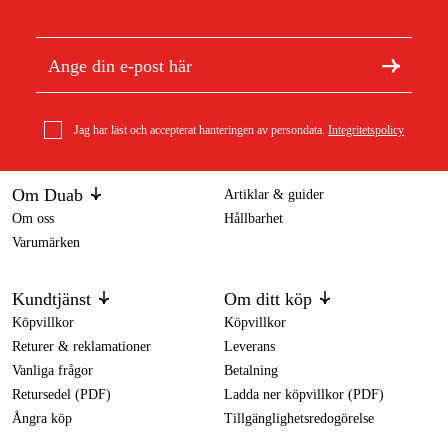
Jag har läst och accepterat hanteringen av persondata.
Integritetspolicy
Om Duab
Artiklar & guider
Om oss
Hållbarhet
Varumärken
Kundtjänst
Om ditt köp
Köpvillkor
Köpvillkor
Returer & reklamationer
Leverans
Vanliga frågor
Betalning
Retursedel (PDF)
Ladda ner köpvillkor (PDF)
Ångra köp
Tillgänglighetsredogörelse