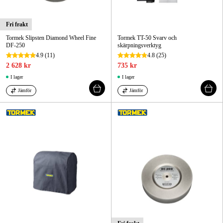
Fri frakt
Tormek Slipsten Diamond Wheel Fine
Tormek TT-50 Svarv och
DF-250
skärpningsverktyg
4.9
(11)
4.8
(25)
2 628 kr
735 kr
I lager
I lager
Jämför
Jämför