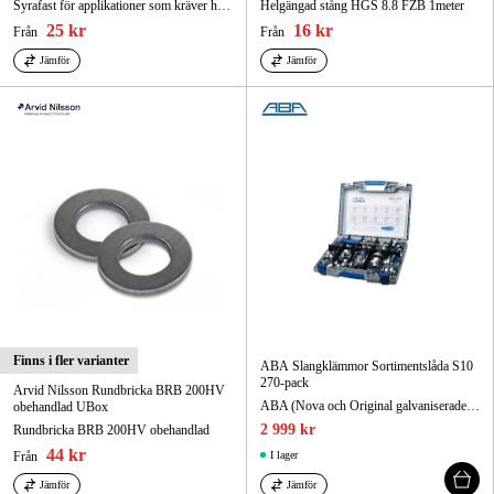
Syrafast för applikationer som kräver högt korrosionsskydd
Helgängad stång HGS 8.8 FZB 1meter
25 kr
16 kr
Från
Från
Jämför
Jämför
Finns i fler varianter
ABA Slangklämmor Sortimentslåda S10
270-pack
Arvid Nilsson Rundbricka BRB 200HV
ABA (Nova och Original galvaniserade (S10) slanglämmor
obehandlad UBox
2 999 kr
Rundbricka BRB 200HV obehandlad
44 kr
Från
I lager
Jämför
Jämför