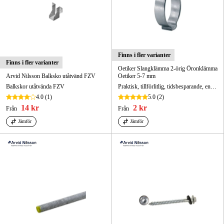
Finns i fler varianter
Finns i fler varianter
Oetiker Slangklämma 2-örig Öronklämma
Arvid Nilsson Balksko utåtvänd FZV
Oetiker 5-7 mm
Balkskor utåtvända FZV
Praktisk, tillförlitlig, tidsbesparande, enkel och säker.
4.0
(1)
5.0
(2)
14 kr
2 kr
Från
Från
Jämför
Jämför