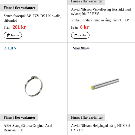
Finns i fler varianter
Finns i fler varianter
Arvid Nilsson Vinkelbeslag förstärkt med
avlängt hål P2 FZV
Senco Stavspik 34° FZV DS Hel skalle,
Vinkel förstärkt med avlångt hål P1 FZV
tätbandad
281 kr
8 kr
Från
Från
Jämför
Jämför
Finns i fler varianter
Finns i fler varianter
ABA Slangklämma Original Acid-
Arvid Nilsson Helgängad stång HGS 8.8
Resistant S50
FZB 1m