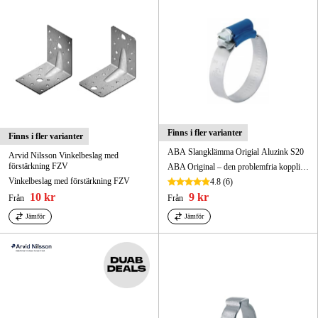
Finns i fler varianter
Finns i fler varianter
ABA Slangklämma Origial Aluzink S20
Arvid Nilsson Vinkelbeslag med
förstärkning FZV
ABA Original – den problemfria kopplingen med hög spännkraft och brottstyrka
Vinkelbeslag med förstärkning FZV
4.8
(6)
10 kr
9 kr
Från
Från
Jämför
Jämför