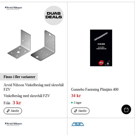
Skog & trädgård
Hem & fritid
Kampanjer
Varumärken
Artiklar & Guider
Finns i fler varianter
Våra varumärken
Arvid Nilsson Vinkelbeslag med skruvhål
FZV
Gunnebo Fastening Plintjärn 400
Kontakt & Öppettider
34 kr
Vinkelbeslag med skruvhål FZV
3 kr
Från
I lager
FAQ
Jämför
Jämför