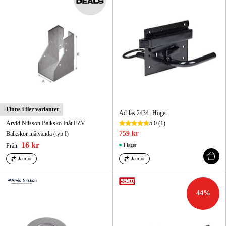
Finns i fler varianter
Ad-lås 2434- Höger
Arvid Nilsson Balksko Inåt FZV
5.0
(1)
759 kr
Balkskor inåtvända (typ I)
16 kr
Från
I lager
Jämför
Jämför
44
%