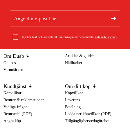
Jag har läst och accepterat hanteringen av persondata.
Integritetspolicy
Om Duab
Artiklar & guider
Om oss
Hållbarhet
Varumärken
Kundtjänst
Om ditt köp
Köpvillkor
Köpvillkor
Returer & reklamationer
Leverans
Vanliga frågor
Betalning
Retursedel (PDF)
Ladda ner köpvillkor (PDF)
Ångra köp
Tillgänglighetsredogörelse