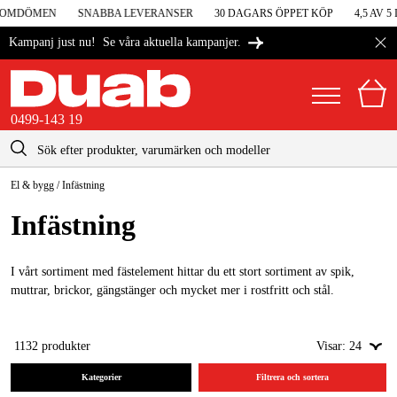
OMDÖMEN
SNABBA LEVERANSER
30 DAGARS ÖPPET KÖP
4,5 AV 5 
Se våra aktuella kampanjer.
Kampanj just nu!
0499-143 19
kontakt@duab.se
0499-143 19
El & bygg
/
Infästning
|
Privat
Företag
Sverige
Infästning
Danmark
Maskiner & verktyg
Suomi
I vårt sortiment med fästelement hittar du ett stort sortiment av spik,
Garage & verkstad
muttrar, brickor, gängstänger och mycket mer i rostfritt och stål.
Norge
Maskintillbehör & förbrukning
Deutschland
1132
produkter
Visar:
24
Arbetskläder & skydd
Kategorier
Filtrera och sortera
El & bygg