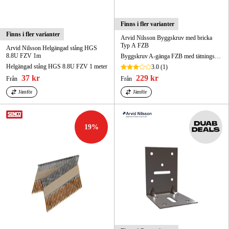
Finns i fler varianter
Finns i fler varianter
Arvid Nilsson Byggskruv med bricka
Typ A FZB
Arvid Nilsson Helgängad stång HGS
8.8U FZV 1m
Byggskruv A-gänga FZB med tätningsbricka
Helgängad stång HGS 8.8U FZV 1 meter
3.0
(1)
37 kr
229 kr
Från
Från
Jämför
Jämför
19
%