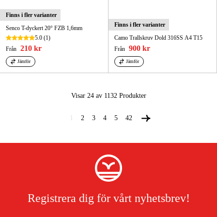
Finns i fler varianter
Finns i fler varianter
Senco T-dyckert 20° FZB 1,6mm
5.0
(1)
Camo Trallskruv Dold 316SS A4 T15
210 kr
900 kr
Från
Från
Jämför
Jämför
Visar 24 av 1132
Produkter
1
2
3
4
5
42
Registrera dig för vårt nyhetsbrev!