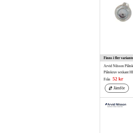
Finns i fler variant
Arvid Nilsson Plå
Plåtskruv sexkant 
52 kr
Från
Jämför