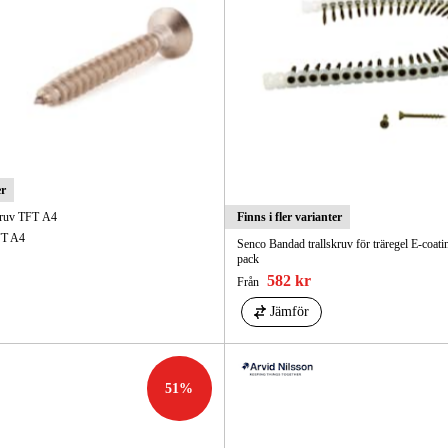
er
kruv TFT A4
Finns i fler varianter
FT A4
Senco Bandad trallskruv för träregel E-coa
pack
582 kr
Från
Jämför
51
%