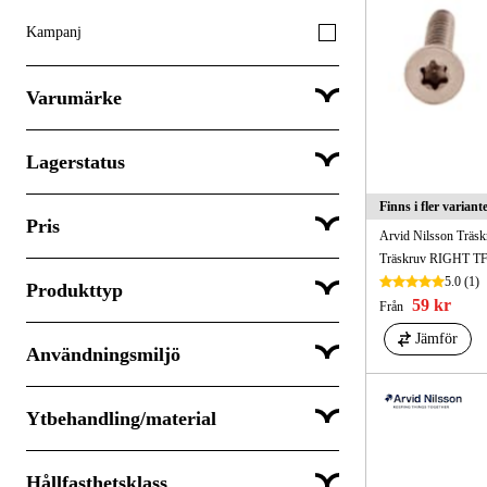
Kampanj
Varumärke
Lagerstatus
Arvid Nilsson
Camo
Finns i fler variant
Pris
Skickas omgående
Festool
Arvid Nilsson Träs
Träskruv RIGHT T
Skickas inom 3-5 dagar
Gunnebo
5.0
(1)
Produkttyp
Skickas om mer än 5 vardagar
Senco
59 kr
Från
Jämför
Användningsmiljö
Byggplåtskruv
SEK
SEK
Farmarskruv
Ytbehandling/material
Inomhus
Fransk träskruv
Utomhus
Gipsskruv
Hållfasthetsklass
A2