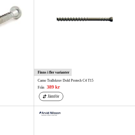
gård
Hem & Fritid
Kampanjer
Finns i fler varianter
Camo Trallskruv Dold Protech C4 T15
389 kr
Från
Jämför