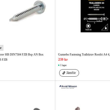
er
tskruv HB DIN7504 FZB Bsp AN Box
Gunnebo Fastening Trallskruv Rostfri A4 4
239 kr
HB FZB
I lager
Jämför