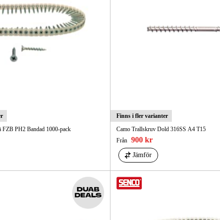
er
Finns i fler varianter
ä FZB PH2 Bandad 1000-pack
Camo Trallskruv Dold 316SS A4 T15
900 kr
Från
Jämför