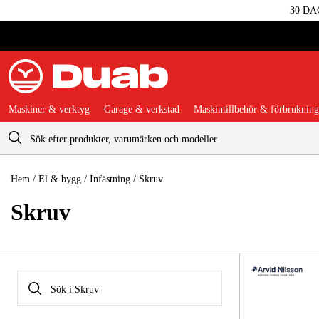
30 DA
Maskiner & verktyg
Garage & verkstad
Maskintillbehör & förbrukning
Varukorg
Hem
/
El & bygg
/
Infästning
/
Skruv
Skruv