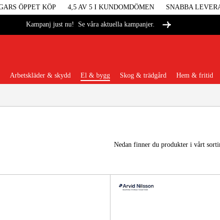
GARS ÖPPET KÖP
4,5 AV 5 I KUNDOMDÖMEN
SNABBA LEVER
Se våra aktuella kampanjer.
Kampanj just nu!
Arbetskläder & skydd
El & bygg
Skog & trädgård
Hem & fritid
Populära kategorier
Nedan finner du produkter i vårt sort
Maskiner &
Maskint
Arbetskl