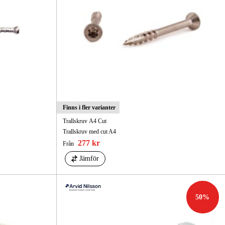
Finns i fler varianter
Trallskruv A4 Cut
Trallskruv med cut A4
277 kr
Från
Jämför
50
%