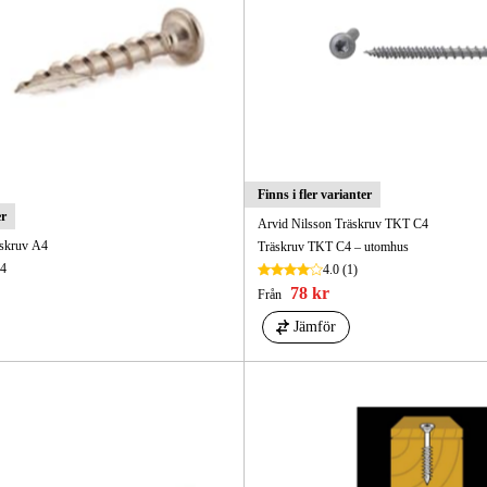
Finns i fler varianter
er
Arvid Nilsson Träskruv TKT C4
kskruv A4
Träskruv TKT C4 – utomhus
A4
4.0
(1)
78 kr
Från
Jämför