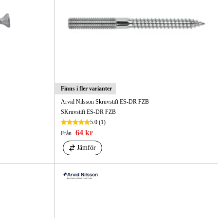
Finns i fler varianter
Arvid Nilsson Skruvstift ES-DR FZB
SKruvstift ES-DR FZB
5.0
(1)
64 kr
Från
Jämför