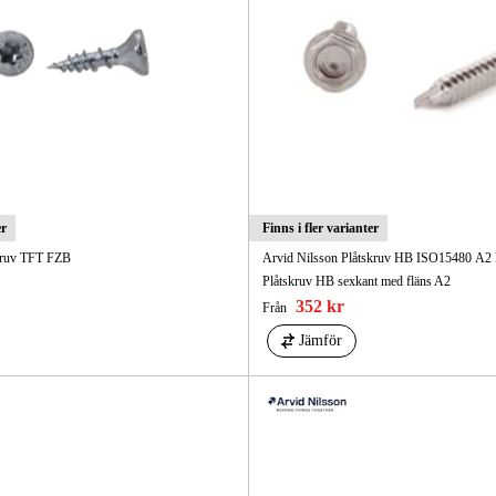
er
Finns i fler varianter
kruv TFT FZB
Arvid Nilsson Plåtskruv HB ISO15480 A2
Plåtskruv HB sexkant med fläns A2
352 kr
Från
Jämför