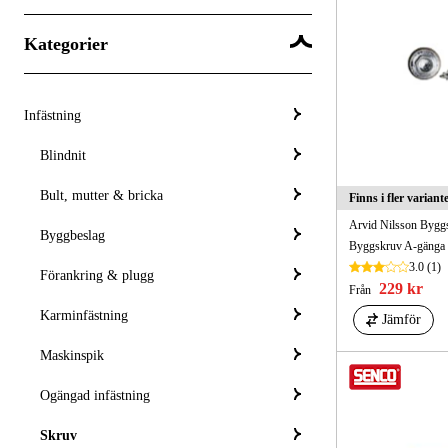
Kategorier
Infästning
Blindnit
Bult, mutter & bricka
Finns i fler variant
Arvid Nilsson Bygg
Byggbeslag
Byggskruv A-gänga 
3.0
(1)
Förankring & plugg
229 kr
Från
Karminfästning
Jämför
Maskinspik
Ogängad infästning
Skruv