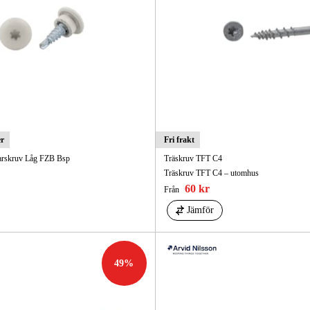
er
Fri frakt
arskruv Låg FZB Bsp
Träskruv TFT C4
Träskruv TFT C4 – utomhus
60 kr
Från
Jämför
49
%