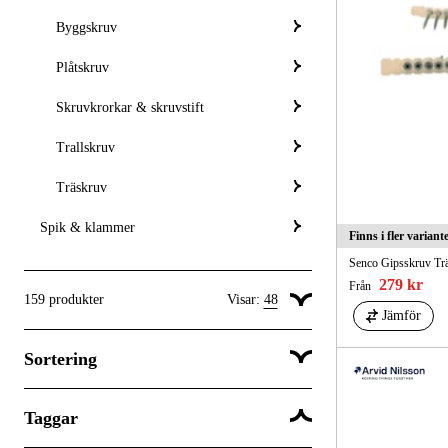
Byggskruv
Plåtskruv
Skruvkrorkar & skruvstift
Trallskruv
Träskruv
Spik & klammer
Finns i fler variant
Senco Gipsskruv Tr
279 kr
Från
159
produkter
Visar:
48
Jämför
Visa 24 produkter per sida
Sortering
Visa 48 produkter per sida
Visa 96 produkter per sida
Taggar
Popularitet