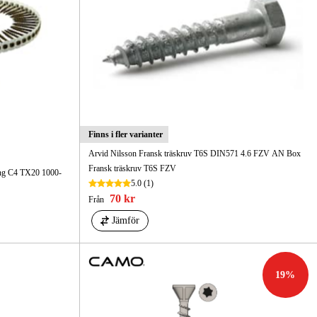
Finns i fler varianter
Arvid Nilsson Fransk träskruv T6S DIN571 4.6 FZV AN Box
Fransk träskruv T6S FZV
ting C4 TX20 1000-
5.0
(1)
70 kr
Från
Jämför
19
%