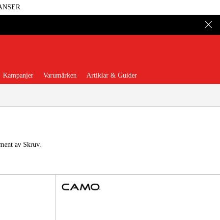
ANSER
Kampanjer
Varumärken
Artiklar & Guider
iment av Skruv.
 Verktyg
Garage & Verkstad
illbehör & Förbrukning
äder & Skydd
El & Bygg