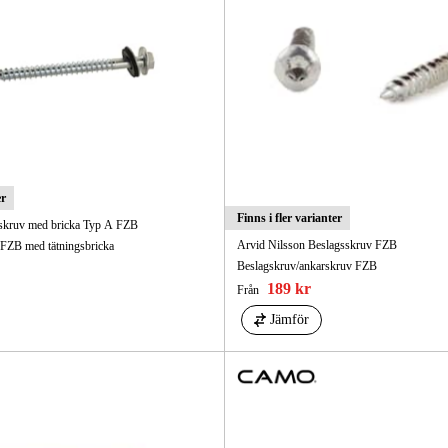
Skog & Träd
er
Finns i fler varianter
skruv med bricka Typ A FZB
Arvid Nilsson Beslagsskruv FZB
FZB med tätningsbricka
Beslagskruv/ankarskruv FZB
189 kr
Från
Jämför