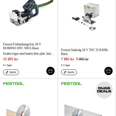
Festool Förbindningsfräs 18 V
DOMINO DFC 500 E-Basic
Festool Sänksåg 18 V TSC 55 KSEB-
Exakta fogar med batteri.|Inte platt. Inte rund. DOMINO, helt enkelt.|Det unika DOMINO-systemet.
Basic
15 095 kr
7 805 kr
7 995 kr
I lager
I lager
Jämför
Jämför