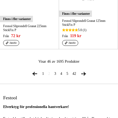
Finns i fler varianter
Finns i fler varianter
Festool Sliprondell Granat 125mm
StickFix P
Festool Sliprondell Granat 225mm
StickFix P
5.0
(1)
72 kr
119 kr
Från
Från
Jämför
Jämför
Visar 46 av 1695
Produkter
1
2
3
4
5
42
Festool
Elverktyg för professionella hantverkare!