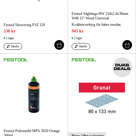
Festool Sågklinga HW 254x2,4x30mm
W40 15° Wood Universal
Kvalitetsverktyg för bättre resultat.
Festool Skruvtving FSZ 120
530 kr
945 kr
I lager
I lager
Jämför
Jämför
Festool Polermedel MPA 5010 Orange
500ml
Finns i fler varianter