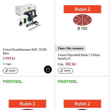
Finns i fler varianter
Festool Kombihammare KHC 18 EB-
Basic
Festool Sliprondell Rubin 2 150mm
5 059 kr
StickFix P
102 kr
I lager
Från
Jämför
Jämför