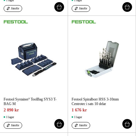
I lager
I lager
Jämför
Jämför
Festool Systainer³ ToolBag SYS3 T-
Festool Spiralborr HSS 3-10mm
BAG M
Centrotec i sats 10 delar
2 090 kr
1 676 kr
I lager
I lager
Jämför
Jämför