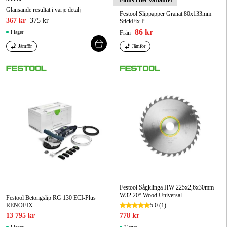
Glänsande resultat i varje detalj
Festool Slippapper Granat 80x133mm
367 kr
375 kr
StickFix P
86 kr
I lager
Från
Jämför
Jämför
Festool Sågklinga HW 225x2,6x30mm
W32 20° Wood Universal
Festool Betongslip RG 130 ECI-Plus
RENOFIX
5.0
(1)
13 795 kr
778 kr