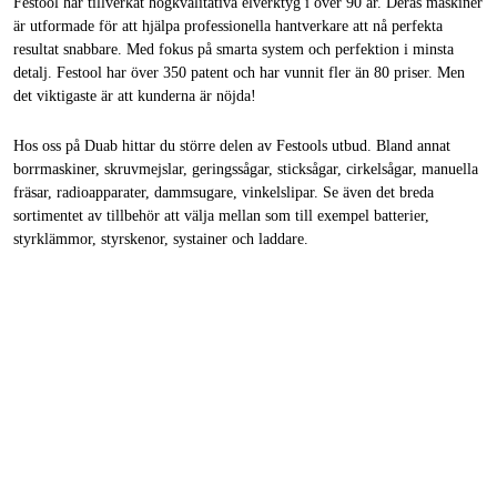
Festool har tillverkat högkvalitativa elverktyg i över 90 år. Deras maskiner
är utformade för att hjälpa professionella hantverkare att nå perfekta
resultat snabbare. Med fokus på smarta system och perfektion i minsta
detalj. Festool har över 350 patent och har vunnit fler än 80 priser. Men
det viktigaste är att kunderna är nöjda!
Hos oss på Duab hittar du större delen av Festools utbud. Bland annat
borrmaskiner, skruvmejslar, geringssågar, sticksågar, cirkelsågar, manuella
fräsar, radioapparater, dammsugare, vinkelslipar. Se även det breda
sortimentet av tillbehör att välja mellan som till exempel batterier,
styrklämmor, styrskenor, systainer och laddare.