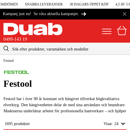
MDÖMEN
SNABBA LEVERANSER
30 DAGARS ÖPPET KÖP
4,5 AV 5 I
Se våra aktuella kampanjer.
Kampanj just nu!
0499-143 19
kontakt@duab.se
0499-143 19
Festool
|
Privat
Företag
Sverige
Danmark
Maskiner & verktyg
Festool
Suomi
Garage & verkstad
Norge
Festool har i över 90 år konstant och hängivet tillverkat högkvalitativa
Maskintillbehör & förbrukning
elverktyg. Den hängivenheten delar de med sina användare och beundrare:
Deutschland
Maskinerna underlättar arbetet för professionella hantverkare – och hjälper
Arbetskläder & skydd
dem att nå perfekta resultat snabbare. Här hittar du högkvalitativa och
professionella verktyg från Festool. Användningsområdena är många och
1695
produkter
Visar:
24
El & bygg
de lämpar sig bra för målare, golvläggning, bygg, renovering, verkstäder