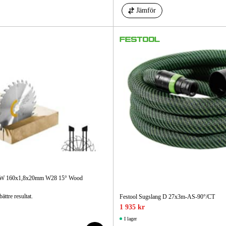
Jämför
 HW 160x1,8x20mm W28 15° Wood
ättre resultat.
Festool Sugslang D 27x3m-AS-90°/CT
1 935 kr
I lager