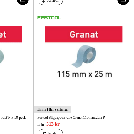
Jämför
Finns i fler varianter
StickFix P 50-pack
Festool Slippappersrulle Granat 115mmx25m P
313 kr
Från
Jämför