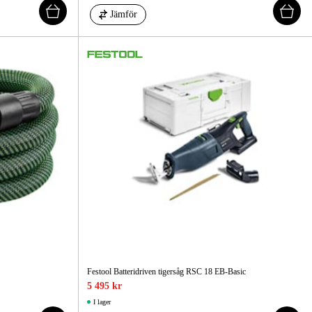
Jämför
Festool Batteridriven tigersåg RSC 18 EB-Basic
5 495 kr
I lager