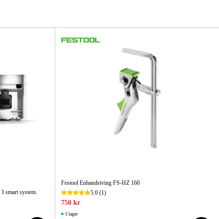
gård
Hem & Fritid
Kampanjer
Festool Enhandstving FS-HZ 160
 I smart system.
5.0
(1)
750 kr
I lager