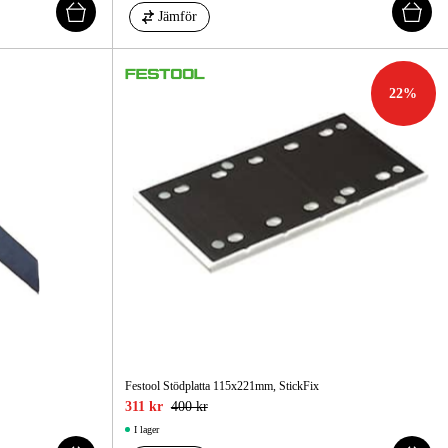
Jämför
22
%
Festool Stödplatta 115x221mm, StickFix
311 kr
400 kr
I lager