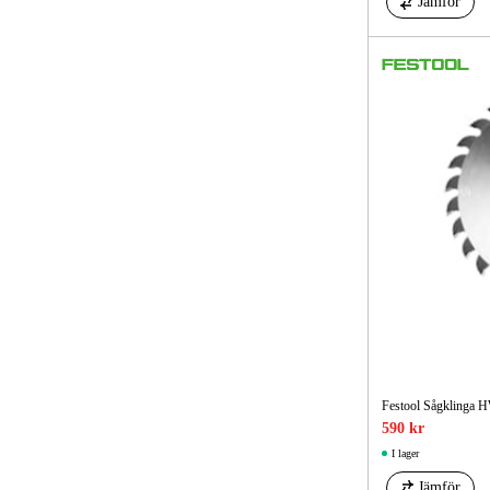
Jämför
Festool Sågkling
590 kr
I lager
Jämför