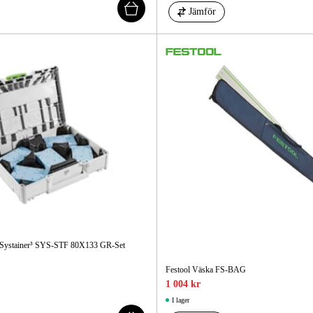
Jämför
s-Systainer³ SYS-STF 80X133 GR-Set
Festool Väska FS-BAG
1 004 kr
I lager