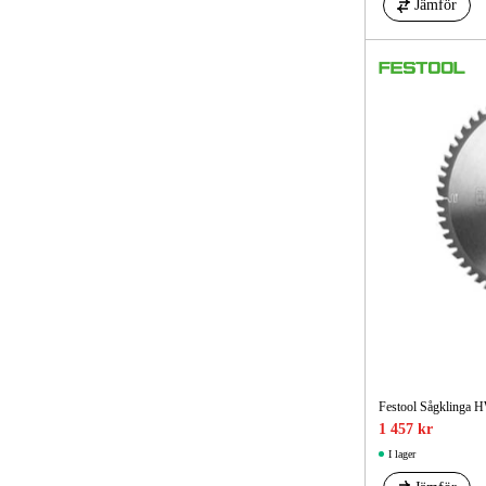
Jämför
Festool Sågklinga
1 457 kr
I lager