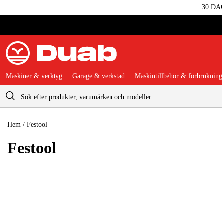
30 DA
Maskiner & verktyg
Garage & verkstad
Maskintillbehör & förbrukning
Varukorg
Hem
/
Festool
Festool