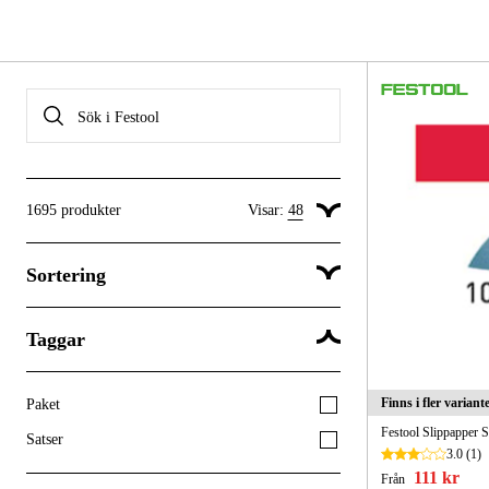
1695
produkter
Visar:
48
Visa 24 produkter per sida
Sortering
Visa 48 produkter per sida
Visa 96 produkter per sida
Taggar
Popularitet
Finns i fler variant
Paket
Festool Slippapper
Satser
3.0
(1)
111 kr
Från