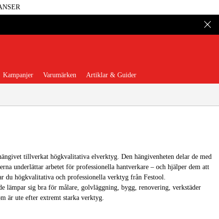
ANSER
Kampanjer
Varumärken
Artiklar & Guider
 hängivet tillverkat högkvalitativa elverktyg. Den hängivenheten delar de med
 Verktyg
Garage & Verkstad
rna underlättar arbetet för professionella hantverkare – och hjälper dem att
tar du högkvalitativa och professionella verktyg från Festool.
illbehör & Förbrukning
lämpar sig bra för målare, golvläggning, bygg, renovering, verkstäder
om är ute efter extremt starka verktyg.
äder & Skydd
El & Bygg