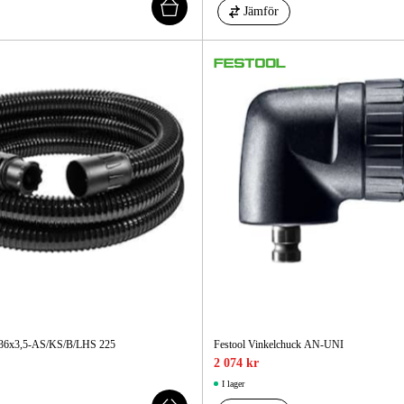
Jämför
D 36x3,5-AS/KS/B/LHS 225
Festool Vinkelchuck AN-UNI
2 074 kr
I lager