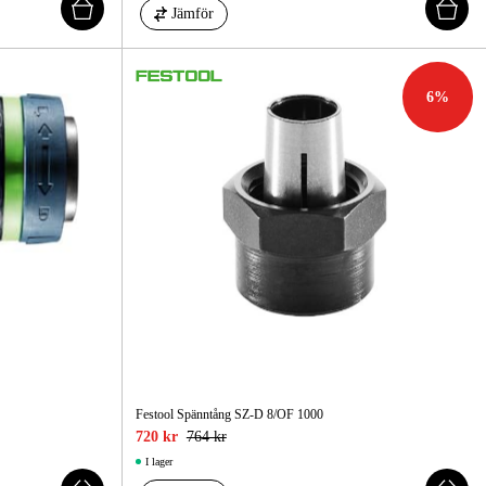
Jämför
6
%
Festool Spänntång SZ-D 8/OF 1000
720 kr
764 kr
I lager