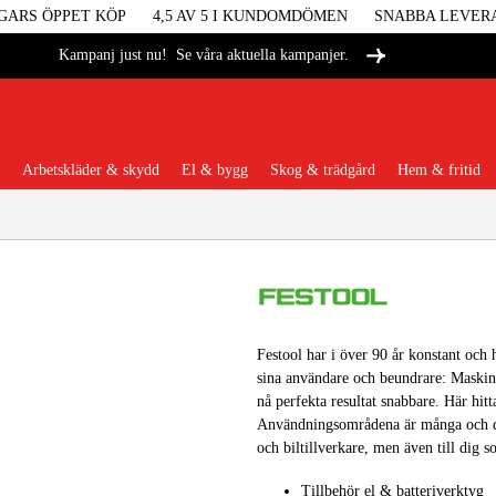
GARS ÖPPET KÖP
4,5 AV 5 I KUNDOMDÖMEN
SNABBA LEVER
Se våra aktuella kampanjer.
Kampanj just nu!
Arbetskläder & skydd
El & bygg
Skog & trädgård
Hem & fritid
Populära kategorier
Festool har i över 90 år konstant och
Maskiner &
sina användare och beundrare: Maskine
nå perfekta resultat snabbare. Här hit
Maskint
Användningsområdena är många och de 
och biltillverkare, men även till dig s
Arbetskl
Tillbehör el & batteriverktyg