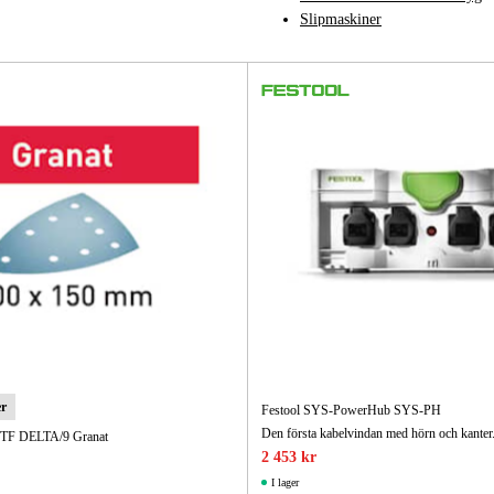
Slipmaskiner
Skog & Träd
Cirkelsågar
Kap- & gersågar
Stativ & bord
er
Festool SYS-PowerHub SYS-PH
Den första kabelvindan med hörn och kanter.
 STF DELTA/9 Granat
2 453 kr
I lager