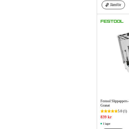
Jämför
Festool Slippapper
Granat
5.0
(1)
839 kr
I lager