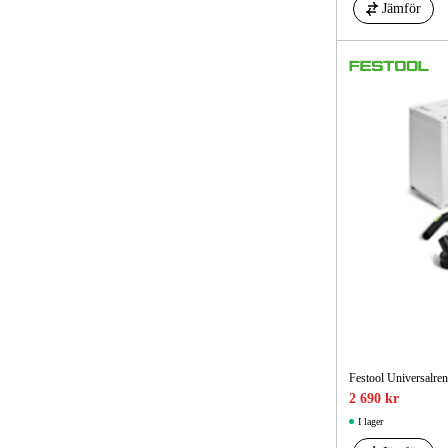
Jämför
Festool Universalre
2 690 kr
I lager