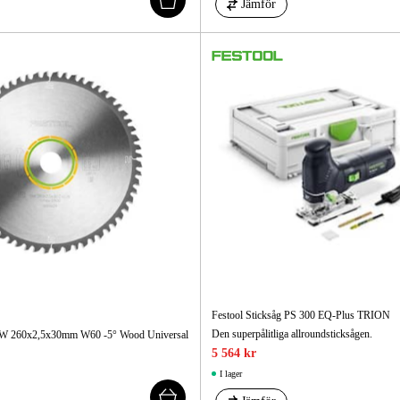
Jämför
Festool Sticksåg PS 300 EQ-Plus TRION
Den superpålitliga allroundsticksågen.
 HW 260x2,5x30mm W60 -5° Wood Universal
5 564 kr
I lager