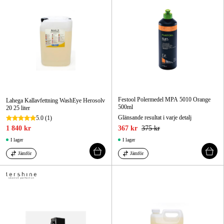
Festool Polermedel MPA 5010 Orange
Lahega Kallavfettning WashEye Herosolv
500ml
20 25 liter
Glänsande resultat i varje detalj
5.0
(1)
1 840 kr
367 kr
375 kr
I lager
I lager
Jämför
Jämför