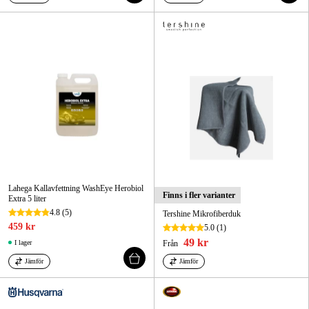
Lahega Kallavfettning WashEye Herobiol
Finns i fler varianter
Extra 5 liter
4.8
(5)
Tershine Mikrofiberduk
459 kr
5.0
(1)
49 kr
I lager
Från
Jämför
Jämför