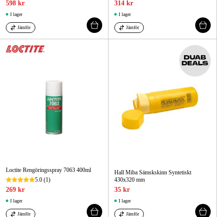
598 kr
314 kr
I lager
I lager
Jämför
Jämför
Loctite Rengöringsspray 7063 400ml
Hall Miba Sämskskinn Syntetiskt
5.0
(1)
430x320 mm
269 kr
35 kr
I lager
I lager
Jämför
Jämför