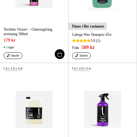
Finns i fler varianter
Tershine Vision+ - Glasrengöring
avrinning 500ml
Lahega Wax Shampoo 45w
179 kr
5.0
(1)
589 kr
I lager
Från
Jämför
Jämför