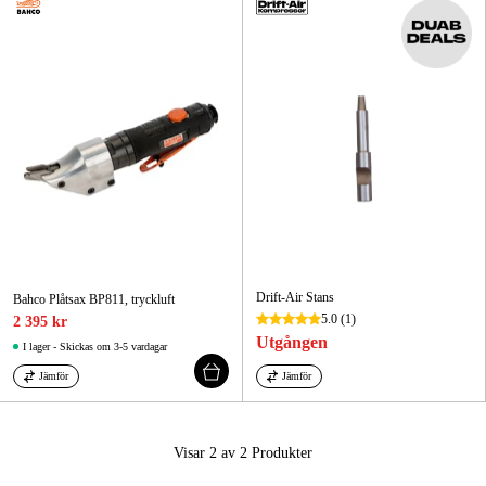
Skog & trädgård
Hem & fritid
Kampanjer
Varumärken
Artiklar & Guider
Våra varumärken
Drift-Air Stans
Bahco Plåtsax BP811, tryckluft
5.0
(1)
2 395 kr
Kontakt & Öppettider
Utgången
I lager - Skickas om 3-5 vardagar
FAQ
Jämför
Jämför
Visar 2 av 2
Produkter