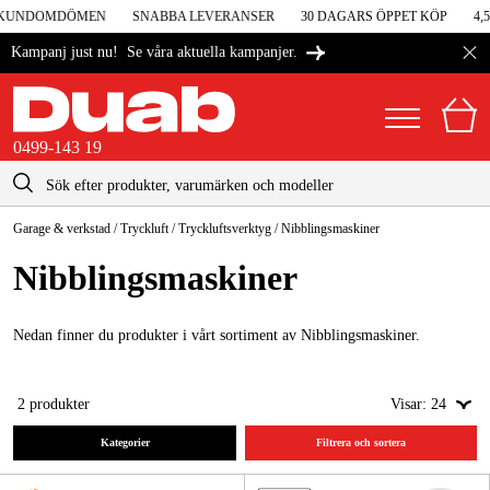
I KUNDOMDÖMEN
SNABBA LEVERANSER
30 DAGARS ÖPPET KÖP
4,5
Se våra aktuella kampanjer.
Kampanj just nu!
0499-143 19
kontakt@duab.se
0499-143 19
Garage & verkstad
/
Tryckluft
/
Tryckluftsverktyg
/
Nibblingsmaskiner
|
Privat
Företag
Sverige
Nibblingsmaskiner
Danmark
Maskiner & verktyg
Suomi
Nedan finner du produkter i vårt sortiment av Nibblingsmaskiner.
Garage & verkstad
Norge
Maskintillbehör & förbrukning
2
produkter
Visar:
24
Deutschland
Arbetskläder & skydd
Kategorier
Filtrera och sortera
El & bygg