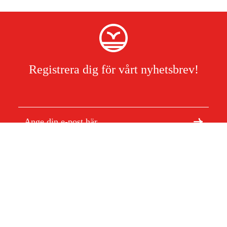
Registrera dig för vårt nyhetsbrev!
Jag har läst och accepterat hanteringen av persondata.
Integritetspolicy
Om Duab
Artiklar & guider
Om oss
Hållbarhet
Varumärken