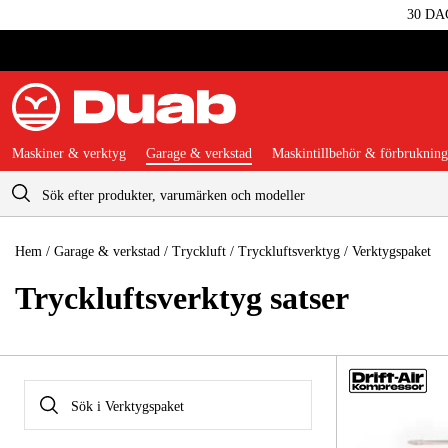
30 DA
Maskiner & verktyg
Garage & verkstad
Maskintillbehör & förbrukning
Varukorg
Hem
/
Garage & verkstad
/
Tryckluft
/
Tryckluftsverktyg
/
Verktygspaket
Tryckluftsverktyg satser