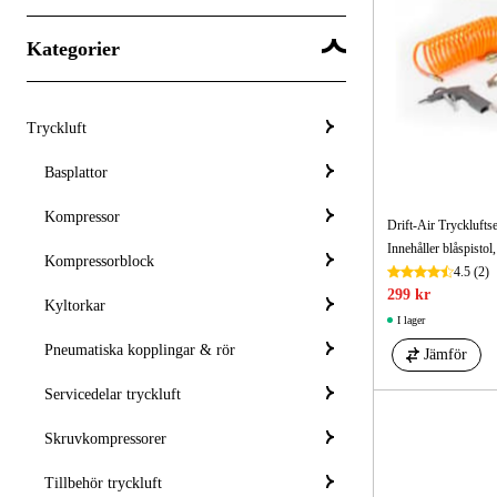
Kategorier
Tryckluft
Basplattor
Kompressor
Drift-Air Tryckluftse
Kompressorblock
4.5
(2)
299 kr
Kyltorkar
I lager
Pneumatiska kopplingar & rör
Jämför
Servicedelar tryckluft
Skruvkompressorer
Tillbehör tryckluft