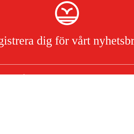
istrera dig för vårt nyhetsb
Jag har läst och accepterat hanteringen av persondata.
Integritetspolicy
Om ditt köp
Köpvillkor