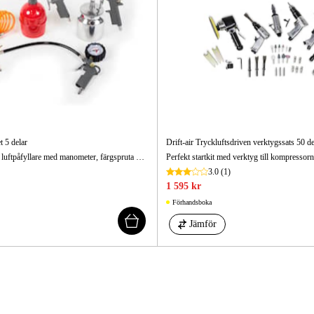
Skog & Träd
t 5 delar
Drift-air Tryckluftsdriven verktygssats 50 de
Innehåller blåspistol, luftpåfyllare med manometer, färgspruta med kopp, avfettningspruta samt 5 meter spiralslang.
Perfekt startkit med verktyg till kompressorn
3.0
(1)
1 595 kr
Förhandsboka
Jämför