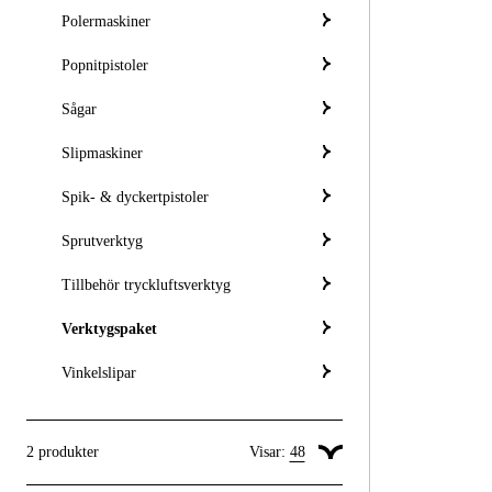
Polermaskiner
Popnitpistoler
Sågar
Slipmaskiner
Spik- & dyckertpistoler
Sprutverktyg
Tillbehör tryckluftsverktyg
Verktygspaket
Vinkelslipar
2
produkter
Visar:
48
Visa 24 produkter per sida