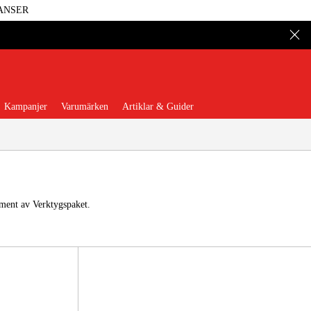
ANSER
Kampanjer
Varumärken
Artiklar & Guider
iment av Verktygspaket.
 Verktyg
Garage & Verkstad
illbehör & Förbrukning
äder & Skydd
El & Bygg