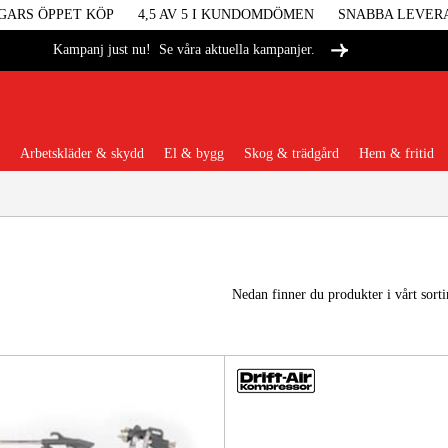
GARS ÖPPET KÖP
4,5 AV 5 I KUNDOMDÖMEN
SNABBA LEVER
Se våra aktuella kampanjer.
Kampanj just nu!
Arbetskläder & skydd
El & bygg
Skog & trädgård
Hem & fritid
Populära kategorier
Nedan finner du produkter i vårt sort
Maskiner &
Maskint
Arbetskl