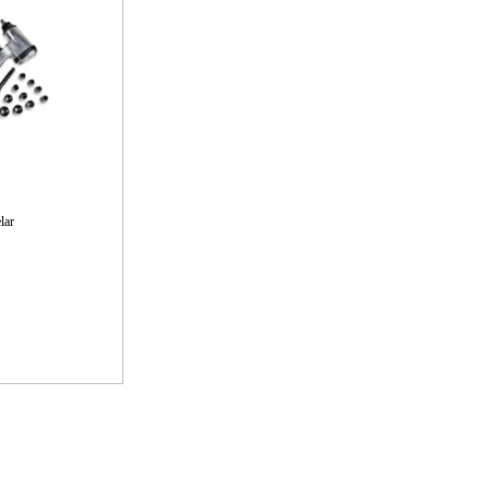
gård
Hem & Fritid
Kampanjer
lar