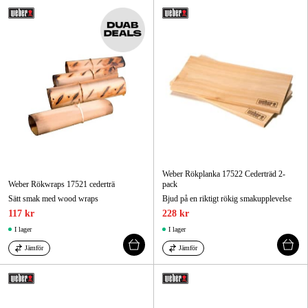
Weber Rökplanka 17522 Cederträd 2-
Weber Rökwraps 17521 cederträ
pack
Sätt smak med wood wraps
Bjud på en riktigt rökig smakupplevelse
117 kr
228 kr
I lager
I lager
Jämför
Jämför