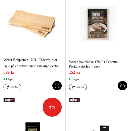
Weber Rökplanka 17831 Cederträ, stor
Weber Rökplanka 17832 i Cederträ
Bjud på en rökdoftande smakupplevelse
Portionsstorlek 4-pack
399 kr
152 kr
I lager
I lager
Jämför
Jämför
9
%