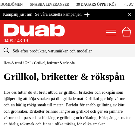
NDOMDÖMEN
SNABBA LEVERANSER
30 DAGARS ÖPPET KÖP
4,5 AV 
Se våra aktuella kampanjer.
Kampanj just nu!
0499-143 19
kontakt@duab.se
0499-143 19
Hem & fritid
/
Grill
/
Grillkol, briketter & rökspån
|
Privat
Företag
Sverige
Grill­kol, briketter & rök­spån
Danmark
Maskiner & verktyg
Suomi
Hos oss hittar du ett brett utbud av grillkol, briketter och rökspån som
Garage & verkstad
hjälper dig att höja smaken på din grillade mat. Grillkol ger hög värme
Norge
och en härlig rökig smak till maten. Perfekt för snabb grillning av kött
Maskintillbehör & förbrukning
och grönsaker. Briketter brinner längre än grillkol och ger en jämnare
Deutschland
värme och passar bra för längre grillning och rökning. Rökspån ger maten
Arbetskläder & skydd
en härlig röksmak och finns i olika träslag för olika smaker.
El & bygg