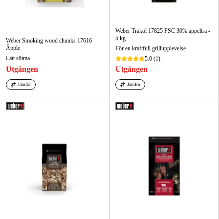
Weber Träkol 17825 FSC 30% äppelträ -
5 kg
Weber Smoking wood chunks 17616
Äpple
För en kraftfull grillupplevelse
Lätt sötma
5.0
(1)
Utgången
Utgången
Jämför
Jämför