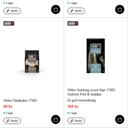
I lager
I lager
Jämför
Jämför
Weber Smoking wood chips 17665
Seafood /Fisk & skaldjur
En god överraskning
Weber Tändkuber 17945
60 kr
104 kr
I lager
I lager
Jämför
Jämför