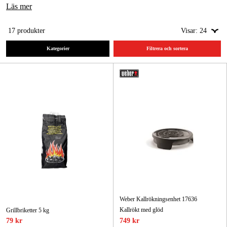
Läs mer
Skog & trädgård
17
produkter
Visar:
24
Hem & fritid
Kategorier
Filtrera och sortera
Kampanjer
Varumärken
Artiklar & Guider
Våra varumärken
Kontakt & Öppettider
FAQ
Weber Kallrökningsenhet 17636
Kallrökt med glöd
Grillbriketter 5 kg
79 kr
749 kr