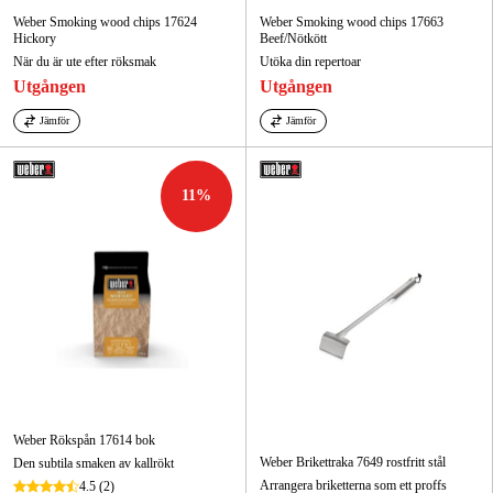
Weber Smoking wood chips 17624
Weber Smoking wood chips 17663
Hickory
Beef/Nötkött
När du är ute efter röksmak
Utöka din repertoar
Utgången
Utgången
Jämför
Jämför
11
%
Weber Rökspån 17614 bok
Weber Brikettraka 7649 rostfritt stål
Den subtila smaken av kallrökt
Arrangera briketterna som ett proffs
4.5
(2)