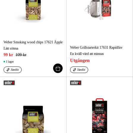
Weber Smoking wood chips 17621 Äpple
Weber Grillstarterkit 17631 Rapidfire
Lätt sötma
En kväll värd att minnas
99 kr
109 kr
Utgången
I lager
Jämför
Jämför