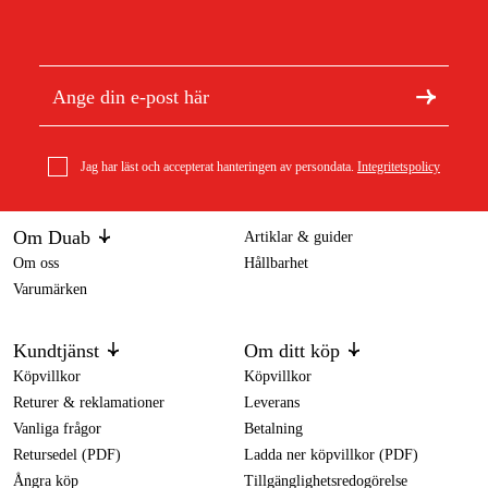
tändvätska jämnt över dem. Låt tändvätskan sjunka in i
briketterna i några minuter innan du tänder dem med en
tändsticka eller tändare. Använder du en grillstartare så lägger du
ut ett tätt lager i botten av grillen med briketter, sedan placerar
du grillstartaren ovanför och heller därefter ett nytt tätt lager
med briketter.
Steg 4 – Fördela briketterna i grillen
Jag har läst och accepterat hanteringen av persondata.
Integritetspolicy
När briketterna är täckta med vit ask och glöder är det dags att
fördela dem jämnt i grillen. För indirekt grillning, placera
briketterna på sidorna av grillen och lämna ett utrymme i mitten.
Om Duab
Artiklar & guider
För direkt grillning, sprid ut briketterna jämnt över hela grillens
Om oss
Hållbarhet
botten. Har du använt en elektrisk grillstartare för att tända så
Varumärken
brukar det räcka att låta den bli varm och glöda i 7-10 minuter
innan du lyfter bort den från briketterna, därefter kan sprida ut
briketterna till en jämn bädd.
Kundtjänst
Om ditt köp
Köpvillkor
Köpvillkor
Returer & reklamationer
Leverans
Vanliga frågor
Betalning
Retursedel (PDF)
Ladda ner köpvillkor (PDF)
Ångra köp
Tillgänglighetsredogörelse