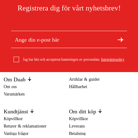
Registrera dig för vårt nyhetsbrev!
Jag har läst och accepterat hanteringen av persondata.
Integritetspolicy
Om Duab
Artiklar & guider
Om oss
Hållbarhet
Varumärken
Kundtjänst
Om ditt köp
Köpvillkor
Köpvillkor
Returer & reklamationer
Leverans
Vanliga frågor
Betalning