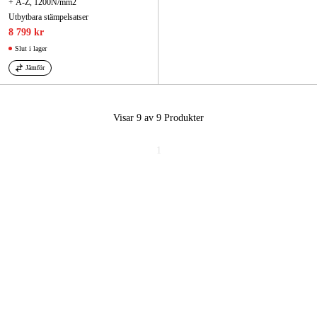
+ A-Z, 1200N/mm2
Utbytbara stämpelsatser
8 799 kr
Slut i lager
Jämför
Visar 9 av 9
Produkter
1