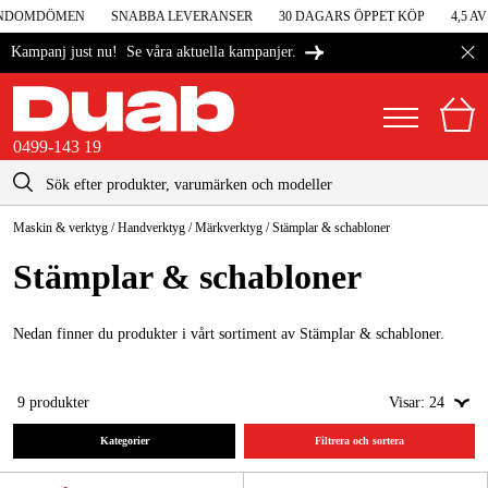
UNDOMDÖMEN
SNABBA LEVERANSER
30 DAGARS ÖPPET KÖP
4,5 AV
Se våra aktuella kampanjer.
Kampanj just nu!
0499-143 19
kontakt@duab.se
0499-143 19
Maskin & verktyg
/
Handverktyg
/
Märkverktyg
/
Stämplar & schabloner
|
Privat
Företag
Sverige
Stämplar & schabloner
Danmark
Maskiner & verktyg
Suomi
Nedan finner du produkter i vårt sortiment av Stämplar & schabloner.
Garage & verkstad
Norge
Maskintillbehör & förbrukning
9
produkter
Visar:
24
Deutschland
Arbetskläder & skydd
Kategorier
Filtrera och sortera
El & bygg