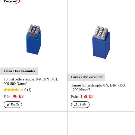
Skog & trädgård
Hem & fritid
Kampanjer
Varumärken
Artiklar & Guider
Finns i fler varianter
Finns i fler varianter
Format Sifferstämplar 0-9, DIN 1451,
Våra varumärken
600-800 N/mm2
Turnus Sifferstämplar 0-9, DIN 7353,
4.0
(1)
1200 N/mm2
Kontakt & Öppettider
96 kr
159 kr
Från
Från
FAQ
Jämför
Jämför