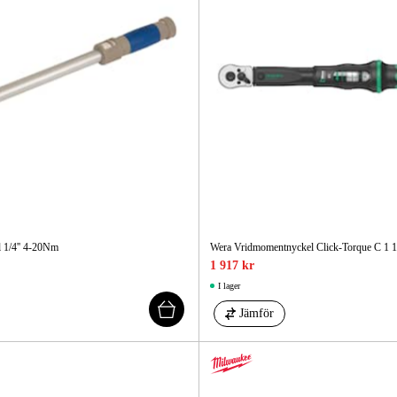
 1/4'' 4-20Nm
Wera Vridmomentnyckel Click-Torque C 1 1
1 917 kr
I lager
Jämför