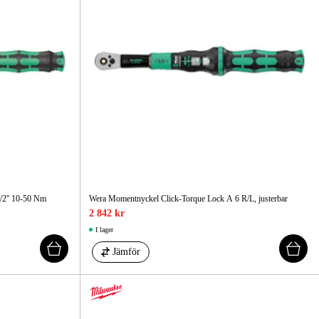
/2'' 10-50 Nm
Wera Momentnyckel Click-Torque Lock A 6 R/L, justerbar
2 842 kr
I lager
Jämför