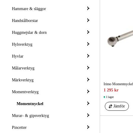
Hammare & släggor
Handstålborstar
Huggmejslar & dorn
Hylsverktyg
Hyvlar
Målarverktyg
Märkverktyg
Irimo Momentnyckel
1 295 kr
Momentverktyg
I lager
Momentnyckel
Jämför
Murar- & gipsverktyg
Pincetter