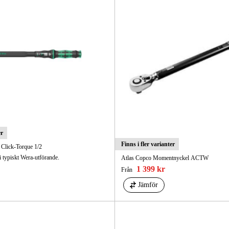
Skog & Träd
er
Finns i fler varianter
Click-Torque 1/2
 typiskt Wera-utförande.
Atlas Copco Momentnyckel ACTW
1 399 kr
Från
Jämför