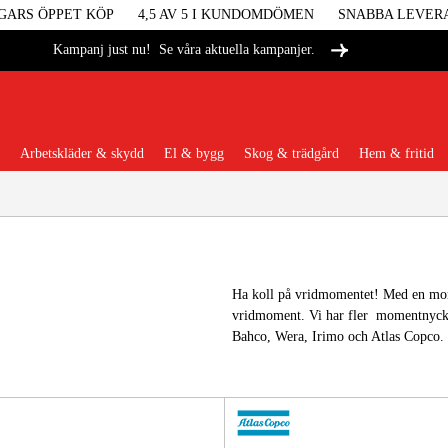
GARS ÖPPET KÖP
4,5 AV 5 I KUNDOMDÖMEN
SNABBA LEVER
Se våra aktuella kampanjer.
Kampanj just nu!
Arbetskläder & skydd
El & bygg
Skog & trädgård
Hem & fritid
Populära kategorier
Ha koll på vridmomentet! Med en mome
vridmoment. Vi har fler momentnyckla
Maskiner &
Bahco, Wera, Irimo och Atlas Copco.
Maskint
Arbetskl