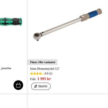
Finns i fler varianter
 justerbar
Irimo Momentnyckel 1/2''
4.0
(1)
1 995 kr
Från
Jämför