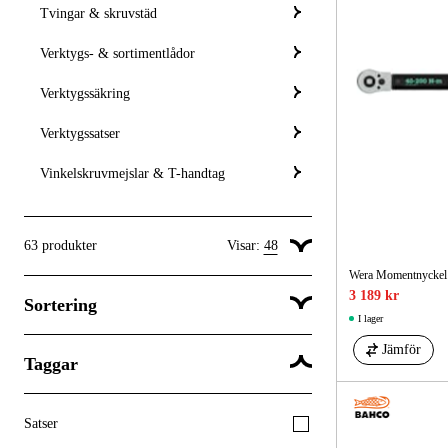
Tvingar & skruvstäd
Verktygs- & sortimentlådor
Verktygssäkring
Verktygssatser
Vinkelskruvmejslar & T-handtag
63
produkter
Visar:
48
Wera Momentnyckel C
Visa 24 produkter per sida
3 189 kr
Sortering
Visa 48 produkter per sida
I lager
Visa 96 produkter per sida
Jämför
Taggar
Popularitet
Satser