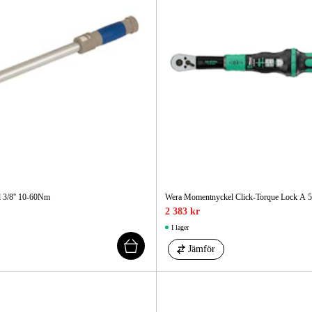
 3/8'' 10-60Nm
Wera Momentnyckel Click-Torque Lock A 5,
2 383 kr
I lager
Jämför