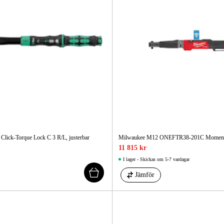
lick-Torque Lock C 3 R/L, justerbar
Milwaukee M12 ONEFTR38-201C Moment
11 815 kr
I lager - Skickas om 5-7 vardagar
Jämför