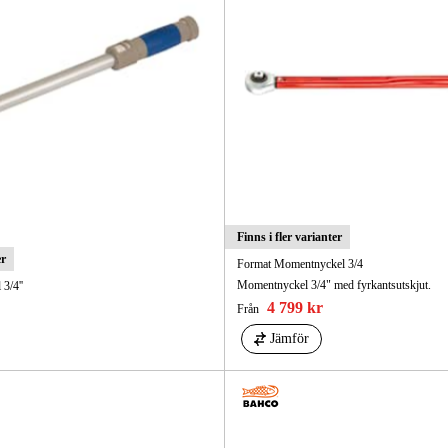
Finns i fler varianter
er
Format Momentnyckel 3/4
Momentnyckel 3/4" med fyrkantsutskjut.
3/4''
4 799 kr
Från
Jämför