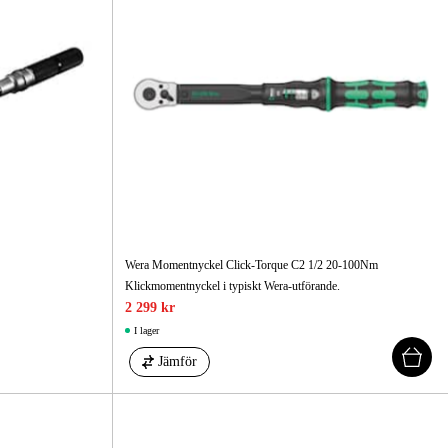
gård
Hem & Fritid
Kampanjer
Wera Momentnyckel Click-Torque C2 1/2 20-100Nm
Klickmomentnyckel i typiskt Wera-utförande.
2 299 kr
I lager
Jämför