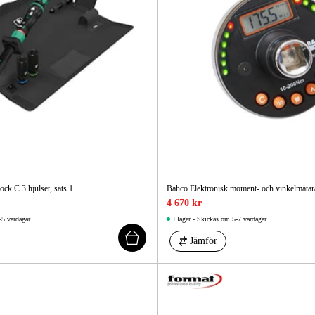
ck C 3 hjulset, sats 1
Bahco Elektronisk moment- och vinkelmät
4 670 kr
-5 vardagar
I lager - Skickas om 5-7 vardagar
Jämför