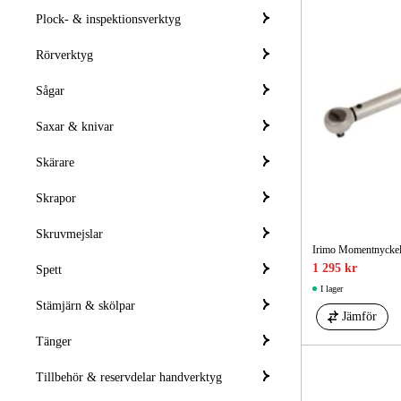
Plock- & inspektionsverktyg
Rörverktyg
Sågar
Saxar & knivar
Skärare
Skrapor
Skruvmejslar
Irimo Momentnyckel
1 295 kr
Spett
I lager
Stämjärn & skölpar
Jämför
Tänger
Tillbehör & reservdelar handverktyg