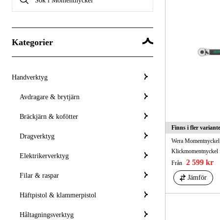
Kategorier
Handverktyg
Avdragare & brytjärn
Bräckjärn & kofötter
Finns i fler variant
Dragverktyg
Wera Momentnyckel 
Klickmomentnyckel i
Elektrikerverktyg
2 599 kr
Från
Filar & raspar
Jämför
Häftpistol & klammerpistol
Håltagningsverktyg