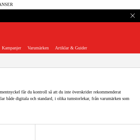
ANSER
Kampanjer
Varumärken
Artiklar & Guider
ntnyckel får du kontroll så att du inte överskrider rekommenderat
r både digitala och standard, i olika tumstorlekar, från varumärken som
 Verktyg
Garage & Verkstad
illbehör & Förbrukning
äder & Skydd
El & Bygg