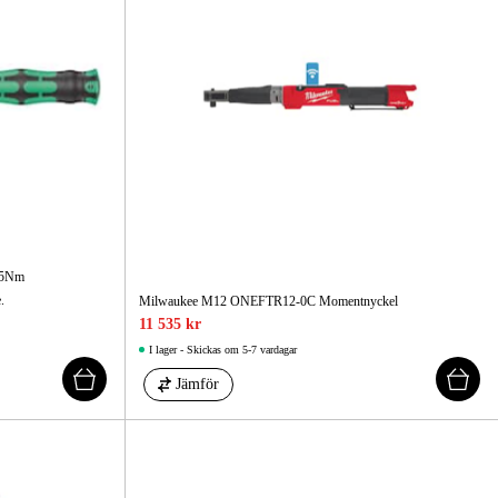
25Nm
.
Milwaukee M12 ONEFTR12-0C Momentnyckel
11 535 kr
I lager - Skickas om 5-7 vardagar
Jämför