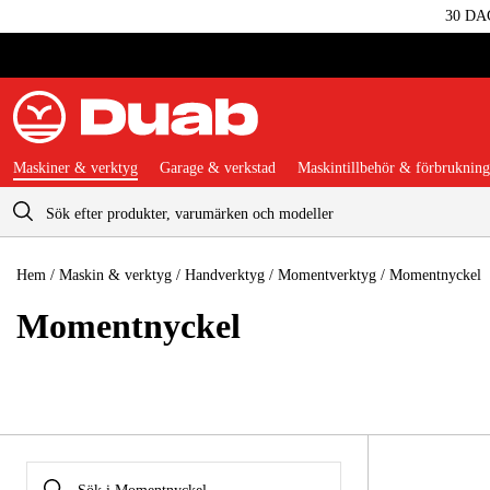
30 DA
Maskiner & verktyg
Garage & verkstad
Maskintillbehör & förbrukning
Varukorg
Hem
/
Maskin & verktyg
/
Handverktyg
/
Momentverktyg
/
Momentnyckel
Momentnyckel