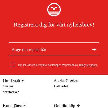
Registrera dig för vårt nyhetsbrev!
Jag har läst och accepterat hanteringen av persondata.
Integritetspolicy
Om Duab
Artiklar & guider
Om oss
Hållbarhet
Varumärken
Kundtjänst
Om ditt köp