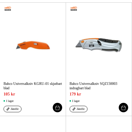
Skog & trädgård
Hem & fritid
Kampanjer
Varumärken
Artiklar & Guider
Våra varumärken
Bahco Universalkniv KGRU-01 skjutbart
Bahco Universalkniv SQZ150003
blad
indragbart blad
Kontakt & Öppettider
105 kr
179 kr
I lager
I lager
FAQ
Jämför
Jämför