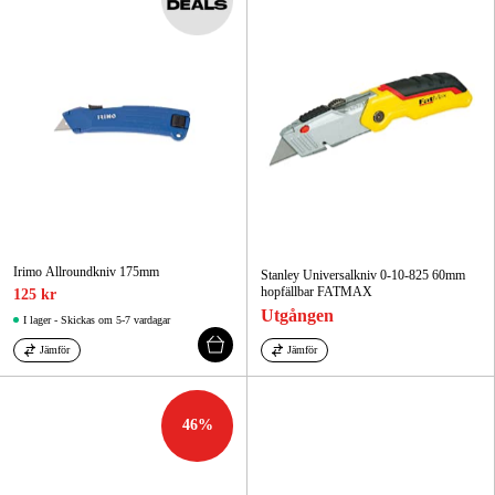
Irimo Allroundkniv 175mm
Stanley Universalkniv 0-10-825 60mm
hopfällbar FATMAX
125 kr
Utgången
I lager - Skickas om 5-7 vardagar
Jämför
Jämför
46
%