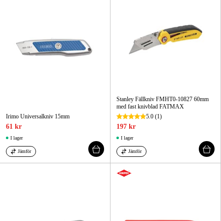
Stanley Fällkniv FMHT0-10827 60mm
med fast knivblad FATMAX
Irimo Universalkniv 15mm
5.0
(1)
61 kr
197 kr
I lager
I lager
Jämför
Jämför