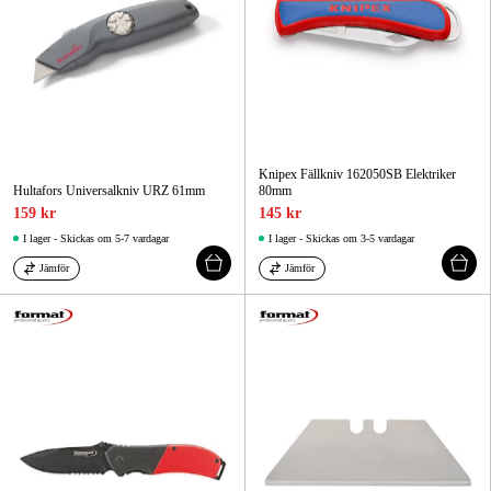
Knipex Fällkniv 162050SB Elektriker
Hultafors Universalkniv URZ 61mm
80mm
159 kr
145 kr
I lager - Skickas om 5-7 vardagar
I lager - Skickas om 3-5 vardagar
Jämför
Jämför