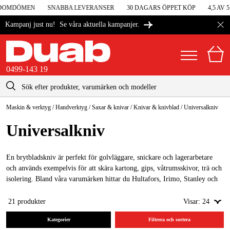
DOMDÖMEN
SNABBA LEVERANSER
30 DAGARS ÖPPET KÖP
4,5 AV 5
Se våra aktuella kampanjer.
Kampanj just nu!
0499-143 19
kontakt@duab.se
0499-143 19
Maskin & verktyg
/
Handverktyg
/
Saxar & knivar
/
Knivar & knivblad
/
Universalkniv
|
Privat
Företag
Sverige
Universalkniv
Danmark
Maskiner & verktyg
Suomi
En brytbladskniv är perfekt för golvläggare, snickare och lagerarbetare
Garage & verkstad
och används exempelvis för att skära kartong, gips, våtrumsskivor, trä och
Norge
isolering. Bland våra varumärken hittar du Hultafors, Irimo, Stanley och
Maskintillbehör & förbrukning
Format.
Deutschland
21
produkter
Visar:
24
Arbetskläder & skydd
Kategorier
Filtrera och sortera
El & bygg