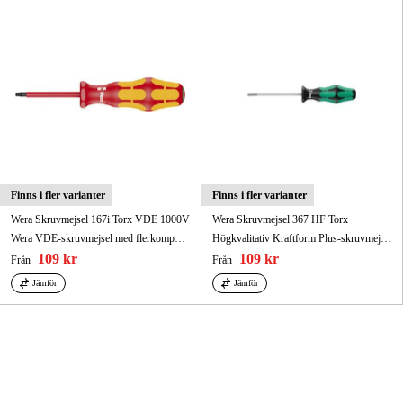
Finns i fler varianter
Finns i fler varianter
Wera Skruvmejsel 167i Torx VDE 1000V
Wera Skruvmejsel 367 HF Torx
Wera VDE-skruvmejsel med flerkomponents Kraftform Plus-grepp för snabbt och skonsamt arbete: Hårda greppzoner för hög arbetshastighet, mjuka greppzoner garanterar hög vridmomentöverföring.
Högkvalitativ Kraftform Plus-skruvmejsel.
109 kr
109 kr
Från
Från
Jämför
Jämför