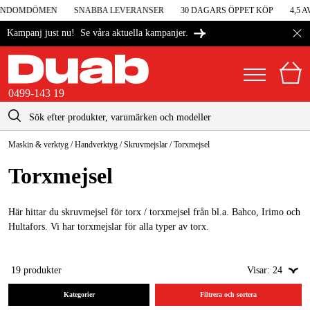
UNDOMDÖMEN
SNABBA LEVERANSER
30 DAGARS ÖPPET KÖP
4,5 AV
Se våra aktuella kampanjer.
Kampanj just nu!
0499-143 19
kontakt@duab.se
0499-143 19
Maskin & verktyg
/
Handverktyg
/
Skruvmejslar
/
Torxmejsel
|
Privat
Företag
Sverige
Torxmejsel
Danmark
Maskiner & verktyg
Suomi
Här hittar du skruvmejsel för torx / torxmejsel från bl.a. Bahco, Irimo och
Garage & verkstad
Hultafors. Vi har torxmejslar för alla typer av torx.
Norge
Maskintillbehör & förbrukning
Deutschland
19
produkter
Visar:
24
Arbetskläder & skydd
Kategorier
Filtrera och sortera
El & bygg