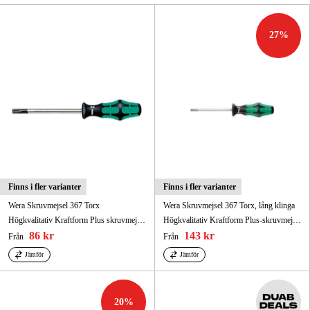
Skog & trädgård
27
%
Hem & fritid
Kampanjer
Varumärken
Artiklar & Guider
Våra varumärken
Finns i fler varianter
Finns i fler varianter
Wera Skruvmejsel 367 Torx
Wera Skruvmejsel 367 Torx, lång klinga
Kontakt & Öppettider
Högkvalitativ Kraftform Plus skruvmejsel.
Högkvalitativ Kraftform Plus-skruvmejsel.
86 kr
143 kr
Från
Från
FAQ
Jämför
Jämför
20
%