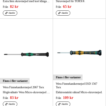
Extra liten skruvmejsel med kort klinga för svåråtkomliga områden.
Skruvmejsel för TORX®.
82 kr
65 kr
Från
Från
Jämför
Jämför
Finns i fler varianter
Finns i fler varianter
Wera Finmekanikermejsel ESD 1567
Wera Finmekanikermejsel 2067 Torx
Torx
Högkvalitativ Wera Micro-skruvmejsel för finmekaniska förskruvningar.
Elektrostatiskt säkrad Micro-skruvmejsel.
83 kr
109 kr
Från
Från
Jämför
Jämför