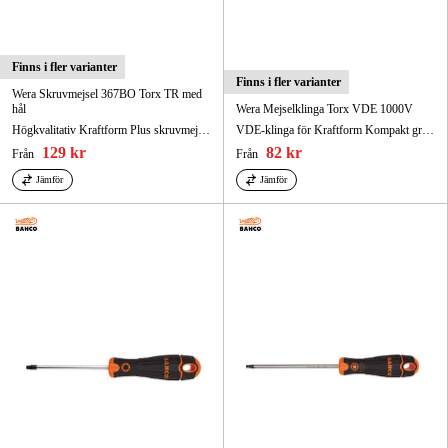
Finns i fler varianter
Finns i fler varianter
Wera Skruvmejsel 367BO Torx TR med
hål
Wera Mejselklinga Torx VDE 1000V
Högkvalitativ Kraftform Plus skruvmejsel.
VDE-klinga för Kraftform Kompakt grepp-/växelklingsystem, för blixtsnabbt klingbyte utan specialverktyg.
129 kr
82 kr
Från
Från
Jämför
Jämför