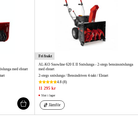
gård
Hem & Fritid
Kampanjer
Fri frakt
AL-KO Snowline 620 E II Snöslunga - 2-stegs bensinsnöslunga
öslunga med elstart
med elstart
tart
2-stegs snöslunga / Bensindriven 4-takt / Elstart
4.8
(8)
11 295 kr
Slut i lager
Jämför