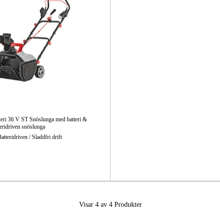
ri 36 V ST Snöslunga med batteri &
teridriven snöslunga
tteridriven / Sladdfri drift
Visar 4 av 4
Produkter