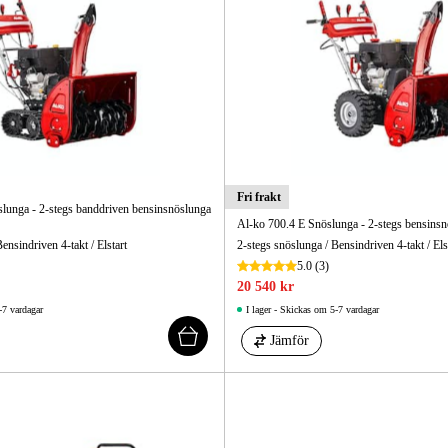
Skog & Träd
Fri frakt
lunga - 2-stegs banddriven bensinsnöslunga
Al-ko 700.4 E Snöslunga - 2-stegs bensinsn
ensindriven 4-takt / Elstart
2-stegs snöslunga / Bensindriven 4-takt / Els
5.0
(3)
20 540 kr
-7 vardagar
I lager - Skickas om 5-7 vardagar
Jämför