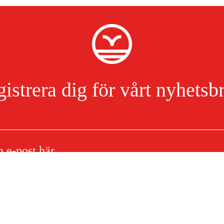
istrera dig för vårt nyhetsb
Jag har läst och accepterat hanteringen av persondata.
Integritetspolicy