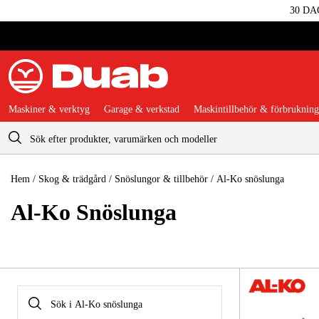
30 DA
Maskiner & verktyg
Garage & verkstad
Maskintillbehör & förbrukning
Varukorg
Hem
/
Skog & trädgård
/
Snöslungor & tillbehör
/
Al-Ko snöslunga
Al-Ko Snö­slunga