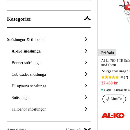
Kategorier
Snöslungor & tillbehör
Al-Ko snöslunga
Fri frakt
Al-ko 760.4 TE Snös
Bonnet snöslunga
med elstart
2-stegs snöslunga / B
Cub Cadet snöslunga
5.0
(2)
27 430 kr
Husqvarna snöslunga
I lager - Skickas om 5
Snöslunga
Jämför
Tillbehör snöslungor