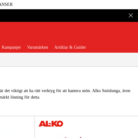
ANSER
Kampanjer
Varumärken
Artiklar & Guider
 det viktigt att ha rätt verktyg för att hantera snön. Alko Snöslunga, även
ärkt lösning för detta.
 Verktyg
Garage & Verkstad
illbehör & Förbrukning
äder & Skydd
El & Bygg