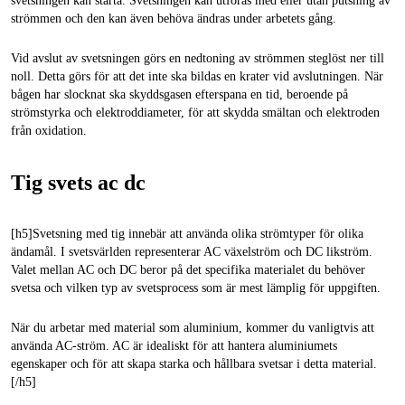
svetsningen kan starta. Svetsningen kan utföras med eller utan putsning av
strömmen och den kan även behöva ändras under arbetets gång.
Vid avslut av svetsningen görs en nedtoning av strömmen steglöst ner till
noll. Detta görs för att det inte ska bildas en krater vid avslutningen. När
bågen har slocknat ska skyddsgasen efterspana en tid, beroende på
strömstyrka och elektroddiameter, för att skydda smältan och elektroden
från oxidation.
Tig svets ac dc
[h5]Svetsning med tig innebär att använda olika strömtyper för olika
ändamål. I svetsvärlden representerar AC växelström och DC likström.
Valet mellan AC och DC beror på det specifika materialet du behöver
svetsa och vilken typ av svetsprocess som är mest lämplig för uppgiften.
När du arbetar med material som aluminium, kommer du vanligtvis att
använda AC-ström. AC är idealiskt för att hantera aluminiumets
egenskaper och för att skapa starka och hållbara svetsar i detta material.
[/h5]