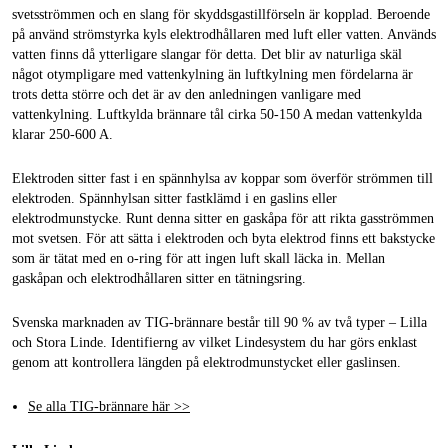
svetsströmmen och en slang för skyddsgastillförseln är kopplad. Beroende
på använd strömstyrka kyls elektrodhållaren med luft eller vatten. Används
vatten finns då ytterligare slangar för detta. Det blir av naturliga skäl
något otympligare med vattenkylning än luftkylning men fördelarna är
trots detta större och det är av den anledningen vanligare med
vattenkylning. Luftkylda brännare tål cirka 50-150 A medan vattenkylda
klarar 250-600 A.
Elektroden sitter fast i en spännhylsa av koppar som överför strömmen till
elektroden. Spännhylsan sitter fastklämd i en gaslins eller
elektrodmunstycke. Runt denna sitter en gaskåpa för att rikta gasströmmen
mot svetsen. För att sätta i elektroden och byta elektrod finns ett bakstycke
som är tätat med en o-ring för att ingen luft skall läcka in. Mellan
gaskåpan och elektrodhållaren sitter en tätningsring.
Svenska marknaden av TIG-brännare består till 90 % av två typer – Lilla
och Stora Linde. Identifierng av vilket Lindesystem du har görs enklast
genom att kontrollera längden på elektrodmunstycket eller gaslinsen.
Se alla TIG-brännare här >>