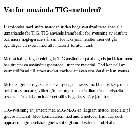
Varför använda TIG-metoden?
I jämförelse med andra metoder är den höga svetskvaliteten speciellt
utmärkande för TIG. TIG används framförallt för svetsning av rostfritt
och andra höglegerade stål samt för icke järnmetaller men det går
egentligen att svetsa med alla material förutom zink.
Med så kallad fogberedning är TIG användbar på alla godstjocklekar, men
har sitt största användningsområde i tunnare material. God kontroll av
värmetillförsel till arbetsstycket medför att även små detaljer kan svetsas.
Metoden ger ett mycket rent svetsgods, där svetsarna blir mycket jämna
och fint avrundade, vilket gör den mycket användbar där det visuella
utseendet är viktigt och där det ställs höga krav på ytjämnhet.
TIG-svetsning är jämfört med MIG/MAG en långsam metod, speciellt på
grövre material. Med kombination med andra metoder kan man dock
uppnå en högre svetshastighet samtidigt som kvaliteten bibehålls.