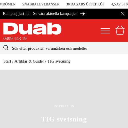
EN
SNABBA LEVERANSER
30 DAGARS ÖPPET KÖP
4,5 AV 5 I KUN
Se våra aktuella kampanjer.
Kampanj just nu!
0499-143 19
kontakt@duab.se
0499-143 19
|
Privat
Företag
Sverige
Start
 / 
Artiklar & Guider
 / 
TIG svetsning
Danmark
Maskiner & verktyg
Suomi
Garage & verkstad
Norge
Maskintillbehör & förbrukning
INSPIRATION
Deutschland
Arbetskläder & skydd
TIG svetsning
El & bygg