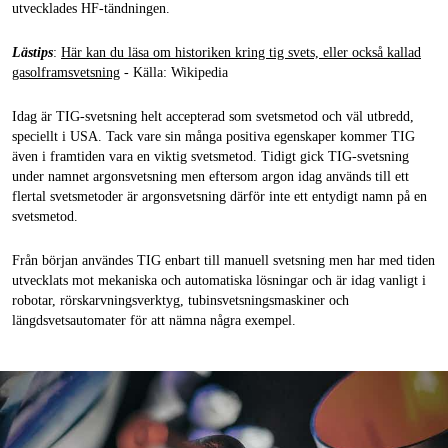
utvecklades HF-tändningen.
Lästips
:
Här kan du läsa om historiken kring tig svets, eller också kallad
gasolframsvetsning
- Källa: Wikipedia
Idag är TIG-svetsning helt accepterad som svetsmetod och väl utbredd,
speciellt i USA. Tack vare sin många positiva egenskaper kommer TIG
även i framtiden vara en viktig svetsmetod. Tidigt gick TIG-svetsning
under namnet argonsvetsning men eftersom argon idag används till ett
flertal svetsmetoder är argonsvetsning därför inte ett entydigt namn på en
svetsmetod.
Från början användes TIG enbart till manuell svetsning men har med tiden
utvecklats mot mekaniska och automatiska lösningar och är idag vanligt i
robotar, rörskarvningsverktyg, tubinsvetsningsmaskiner och
längdsvetsautomater för att nämna några exempel.