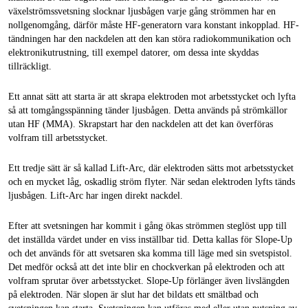
växelströmssvetsning slocknar ljusbågen varje gång strömmen har en
nollgenomgång, därför måste HF-generatorn vara konstant inkopplad. HF-
tändningen har den nackdelen att den kan störa radiokommunikation och
elektronikutrustning, till exempel datorer, om dessa inte skyddas
tillräckligt.
Ett annat sätt att starta är att skrapa elektroden mot arbetsstycket och lyfta
så att tomgångsspänning tänder ljusbågen. Detta används på strömkällor
utan HF (MMA). Skrapstart har den nackdelen att det kan överföras
volfram till arbetsstycket.
Ett tredje sätt är så kallad Lift-Arc, där elektroden sätts mot arbetsstycket
och en mycket låg, oskadlig ström flyter. När sedan elektroden lyfts tänds
ljusbågen. Lift-Arc har ingen direkt nackdel.
Efter att svetsningen har kommit i gång ökas strömmen steglöst upp till
det inställda värdet under en viss inställbar tid. Detta kallas för Slope-Up
och det används för att svetsaren ska komma till läge med sin svetspistol.
Det medför också att det inte blir en chockverkan på elektroden och att
volfram sprutar över arbetsstycket. Slope-Up förlänger även livslängden
på elektroden. När slopen är slut har det bildats ett smältbad och