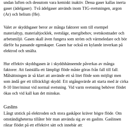
undan luften och dessutom vara kemiskt inaktiv. Dessa gaser kallas inerta
gaser (ädelgaser). Två ädelgaser används inom TIG-svetsningen, argon
(Ar) och helium (He).
Valet av skyddsgaser beror av många faktorer som till exempel
materialtyp, materialtjocklek, svetsläge, energibehov, svetskostnader och
arbetsmiljö. Gasen skall även fungera som ström och värmeledare och bör
därför ha passande egenskaper. Gasen har också en kylande inverkan på
elektrod och smälta.
Hur effektiv skyddsgasen är i skyddshänseende påverkas av många
faktorer. Att fastställa ett lämpligt flöde måste göras från fall till fall.
Målsättningen är så klart att använde ett så litet flöde som möjligt men
som ändå ger ett tillräckligt skydd. Ett utgångsvärde att starta med är cirka
8-10 liter/minut vid normal svetsning. Vid varm svetsning behöver flödet
ökas och vid kall kan det minskas.
Gaslins
Långt utstick på elektroden och stora gaskåpor kräver högre flöde. Om
omständigheterna tillåter bör man använda sig av en gaslins. Gaslinsen
riktar flödet på ett effektivt sätt och innebär att: