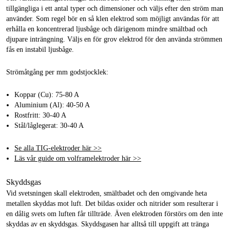
tillgängliga i ett antal typer och dimensioner och väljs efter den ström man
använder. Som regel bör en så klen elektrod som möjligt användas för att
erhålla en koncentrerad ljusbåge och därigenom mindre smältbad och
djupare inträngning. Väljs en för grov elektrod för den använda strömmen
fås en instabil ljusbåge.
Strömåtgång per mm godstjocklek:
Koppar (Cu): 75-80 A
Aluminium (Al): 40-50 A
Rostfritt: 30-40 A
Stål/låglegerat: 30-40 A
Se alla TIG-elektroder här >>
Läs vår guide om volframelektroder här >>
Skyddsgas
Vid svetsningen skall elektroden, smältbadet och den omgivande heta
metallen skyddas mot luft. Det bildas oxider och nitrider som resulterar i
en dålig svets om luften får tillträde. Även elektroden förstörs om den inte
skyddas av en skyddsgas. Skyddsgasen har alltså till uppgift att tränga