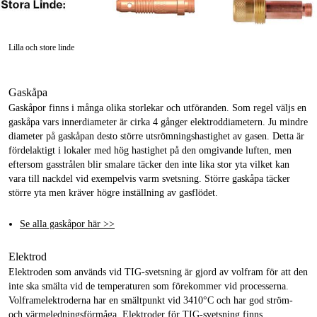
Lilla och store linde
Gaskåpa
Gaskåpor finns i många olika storlekar och utföranden. Som regel väljs en
gaskåpa vars innerdiameter är cirka 4 gånger elektroddiametern. Ju mindre
diameter på gaskåpan desto större utsrömningshastighet av gasen. Detta är
fördelaktigt i lokaler med hög hastighet på den omgivande luften, men
eftersom gasstrålen blir smalare täcker den inte lika stor yta vilket kan
vara till nackdel vid exempelvis varm svetsning. Större gaskåpa täcker
större yta men kräver högre inställning av gasflödet.
Se alla gaskåpor här >>
Elektrod
Elektroden som används vid TIG-svetsning är gjord av volfram för att den
inte ska smälta vid de temperaturen som förekommer vid processerna.
Volframelektroderna har en smältpunkt vid 3410°C och har god ström-
och värmeledningsförmåga. Elektroder för TIG-svetsning finns