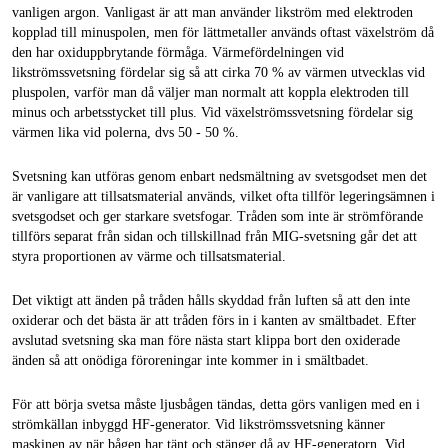
vanligen argon. Vanligast är att man använder likström med elektroden
kopplad till minuspolen, men för lättmetaller används oftast växelström då
den har oxiduppbrytande förmåga. Värmefördelningen vid
likströmssvetsning fördelar sig så att cirka 70 % av värmen utvecklas vid
pluspolen, varför man då väljer man normalt att koppla elektroden till
minus och arbetsstycket till plus. Vid växelströmssvetsning fördelar sig
värmen lika vid polerna, dvs 50 - 50 %.
Svetsning kan utföras genom enbart nedsmältning av svetsgodset men det
är vanligare att tillsatsmaterial används, vilket ofta tillför legeringsämnen i
svetsgodset och ger starkare svetsfogar. Tråden som inte är strömförande
tillförs separat från sidan och tillskillnad från MIG-svetsning går det att
styra proportionen av värme och tillsatsmaterial.
Det viktigt att änden på tråden hålls skyddad från luften så att den inte
oxiderar och det bästa är att tråden förs in i kanten av smältbadet. Efter
avslutad svetsning ska man före nästa start klippa bort den oxiderade
änden så att onödiga föroreningar inte kommer in i smältbadet.
För att börja svetsa måste ljusbågen tändas, detta görs vanligen med en i
strömkällan inbyggd HF-generator. Vid likströmssvetsning känner
maskinen av när bågen har tänt och stänger då av HF-generatorn. Vid