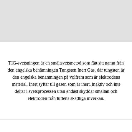
Skog & trädgård
Hem & fritid
14-4-2022
Kampanjer
Skriven av: Christian Karlsson
Varumärken
TIG-svetsningen är en smältsvetsmetod som fått sitt namn från
Artiklar & Guider
den engelska benämningen Tungsten Inert Gas, där tungsten är
Våra varumärken
den engelska benämningen på volfram som är elektrodens
material. Inert syftar till gasen som är inert, inaktiv och inte
Kontakt & Öppettider
deltar i svetsprocessen utan endast skyddar smältan och
elektroden från luftens skadliga inverkan.
FAQ