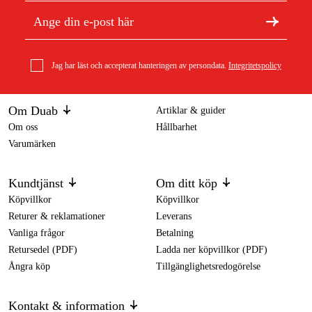
Jag har läst och accepterat hanteringen av persondata.
Integritetspolicy
Om Duab
Artiklar & guider
Om oss
Hållbarhet
Varumärken
Kundtjänst
Om ditt köp
Köpvillkor
Köpvillkor
Returer & reklamationer
Leverans
Vanliga frågor
Betalning
Retursedel (PDF)
Ladda ner köpvillkor (PDF)
Ångra köp
Tillgänglighetsredogörelse
Kontakt & information