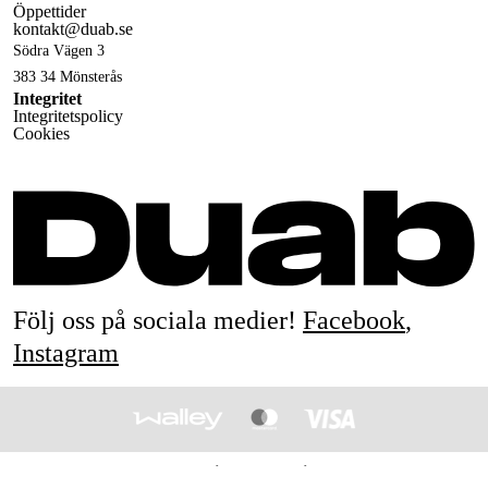
Öppettider
kontakt@duab.se
Södra Vägen 3
383 34 Mönsterås
Integritet
Integritetspolicy
Cookies
Följ oss på sociala medier!
Facebook
,
Instagram
© 1990-
2026
&
Drift & Underhållsteknik i Mönsterås AB
All rights reserved.