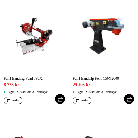
Skog & trädgård
Hem & fritid
Kampanjer
Varumärken
Artiklar & Guider
Femi Bandsåg Femi 780Xl
Femi Bandslip Femi 150X2000
Våra varumärken
8 773 kr
29 503 kr
Kontakt & Öppettider
I lager - Skickas om 3-5 vardagar
I lager - Skickas om 3-5 vardagar
Jämför
Jämför
FAQ