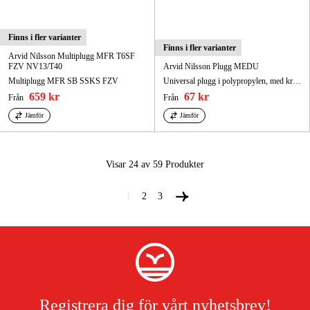
Finns i fler varianter
Finns i fler varianter
Arvid Nilsson Multiplugg MFR T6SF
FZV NV13/T40
Arvid Nilsson Plugg MEDU
Multiplugg MFR SB SSKS FZV
Universal plugg i polypropylen, med krage, MEDU
659 kr
67 kr
Från
Från
Jämför
Jämför
Visar 24 av 59
Produkter
1
2
3
Registrera dig för vårt nyhetsbrev!