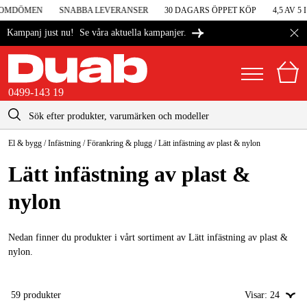
OMDÖMEN
SNABBA LEVERANSER
30 DAGARS ÖPPET KÖP
4,5 AV 5 
Se våra aktuella kampanjer.
Kampanj just nu!
0499-143 19
kontakt@duab.se
0499-143 19
El & bygg
/
Infästning
/
Förankring & plugg
/
Lätt infästning av plast & nylon
|
Privat
Företag
Sverige
Lätt infästning av plast &
Danmark
Maskiner & verktyg
nylon
Suomi
Garage & verkstad
Norge
Nedan finner du produkter i vårt sortiment av Lätt infästning av plast &
Maskintillbehör & förbrukning
nylon.
Deutschland
Arbetskläder & skydd
59
produkter
Visar:
24
El & bygg