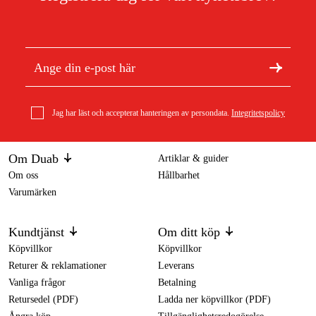
Jag har läst och accepterat hanteringen av persondata.
Integritetspolicy
Om Duab
Artiklar & guider
Om oss
Hållbarhet
Varumärken
Kundtjänst
Om ditt köp
Köpvillkor
Köpvillkor
Returer & reklamationer
Leverans
Vanliga frågor
Betalning
Retursedel (PDF)
Ladda ner köpvillkor (PDF)