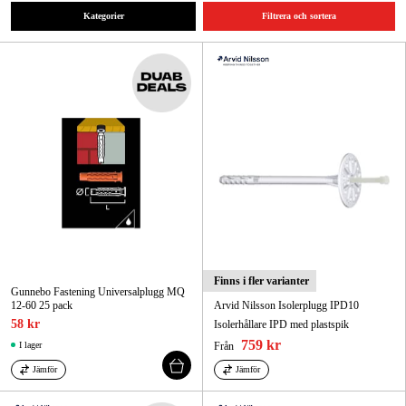
Kategorier
Filtrera och sortera
Skog & trädgård
Hem & fritid
Kampanjer
Varumärken
Artiklar & Guider
Våra varumärken
Kontakt & Öppettider
Finns i fler varianter
Gunnebo Fastening Universalplugg MQ
12-60 25 pack
Arvid Nilsson Isolerplugg IPD10
FAQ
58 kr
Isolerhållare IPD med plastspik
759 kr
I lager
Från
Jämför
Jämför