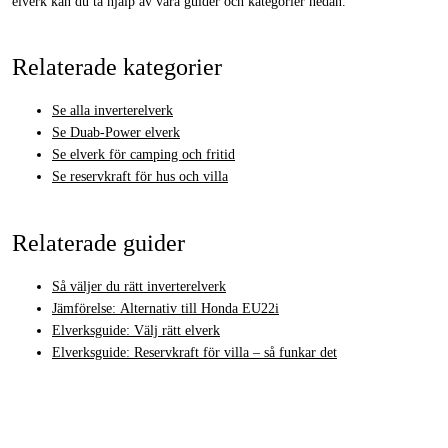
elverk kan du ta hjälp av våra guider och kategorier nedan.
Relaterade kategorier
Se alla inverterelverk
Se Duab-Power elverk
Se elverk för camping och fritid
Se reservkraft för hus och villa
Relaterade guider
Så väljer du rätt inverterelverk
Jämförelse: Alternativ till Honda EU22i
Elverksguide: Välj rätt elverk
Elverksguide: Reservkraft för villa – så funkar det