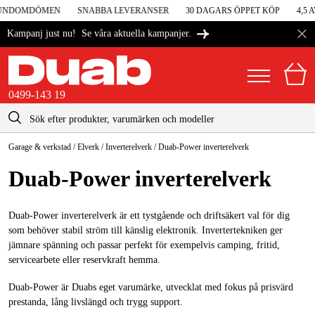
KUNDOMDÖMEN
SNABBA LEVERANSER
30 DAGARS ÖPPET KÖP
4,5 A
Se våra aktuella kampanjer.
Kampanj just nu!
0499-143 19
kontakt@duab.se
0499-143 19
Garage & verkstad
/
Elverk
/
Inverterelverk
/
Duab-Power inverterelverk
|
Privat
Företag
Sverige
Duab-Power inverterelverk
Danmark
Maskiner & verktyg
Suomi
Duab-Power inverterelverk är ett tystgående och driftsäkert val för dig
Garage & verkstad
som behöver stabil ström till känslig elektronik. Invertertekniken ger
Norge
jämnare spänning och passar perfekt för exempelvis camping, fritid,
Maskintillbehör & förbrukning
servicearbete eller reservkraft hemma.
Deutschland
Arbetskläder & skydd
Duab-Power är Duabs eget varumärke, utvecklat med fokus på prisvärd
prestanda, lång livslängd och trygg support.
El & bygg