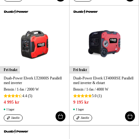
Fri frakt
Fri frakt
Duab-Power Elverk LT2000IS Parallell
Duab-Power Elverk LT4000ISE Parallell
med inverter
med inverter & elstart
Bensin / 1-fas / 2000 W
Bensin / 1-fas / 4000 W
4.4
(5)
5.0
(1)
4 995 kr
9 195 kr
I lager
I lager
Jämför
Jämför