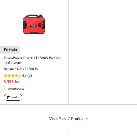
Fri frakt
Duab-Power Elverk LT2500iS Parallell
med inverter
Bensin / 1-fas / 2500 W
4.3
(6)
5 395 kr
Förhandsboka
Jämför
Visar 7 av 7
Produkter
1