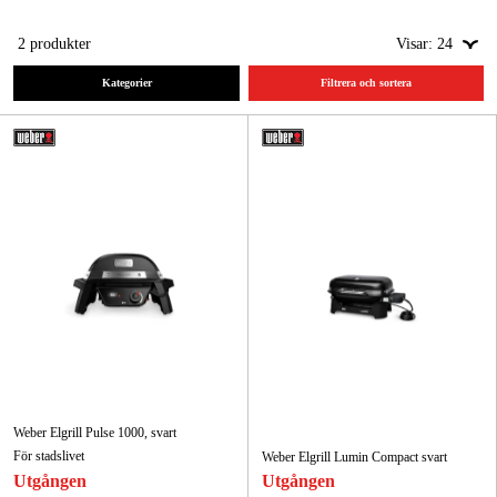
Skog & trädgård
2
produkter
Visar:
24
Hem & fritid
Kategorier
Filtrera och sortera
Kampanjer
Varumärken
Artiklar & Guider
Våra varumärken
Kontakt & Öppettider
FAQ
Weber Elgrill Pulse 1000, svart
För stadslivet
Weber Elgrill Lumin Compact svart
Utgången
Utgången