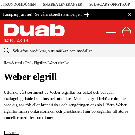
 5 I KUNDOMDÖMEN
SNABBA LEVERANSER
30 DAGARS ÖPPET KÖP
Se våra aktuella kampanjer.
Kampanj just nu!
0499-143 19
kontakt@duab.se
0499-143 19
Hem & fritid
/
Grill
/
Elgrillar
/
Weber elgrillar
|
Privat
Företag
Sverige
Weber elgrill
Danmark
Maskiner & verktyg
Suomi
Utforska vårt sortiment av Weber elgrillar för enkel och bekväm
Garage & verkstad
matlagning, både inomhus och utomhus. Med en elgrill behöver du inte
Norge
oroa dig för rök eller brandrisker och rengöringen är enkel. Våra Weber
Maskintillbehör & förbrukning
elgrillar finns i olika storlekar och prisklasser, från bordsgrillar till större
Deutschland
modeller med fler funktioner.
Arbetskläder & skydd
El & bygg
Läs mer