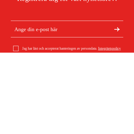
Jag har läst och accepterat hanteringen av persondata.
Integritetspolicy
Om Duab
Artiklar & guider
Om oss
Hållbarhet
Varumärken
Kundtjänst
Om ditt köp
Köpvillkor
Köpvillkor
Returer & reklamationer
Leverans
Vanliga frågor
Betalning
Retursedel (PDF)
Ladda ner köpvillkor (PDF)