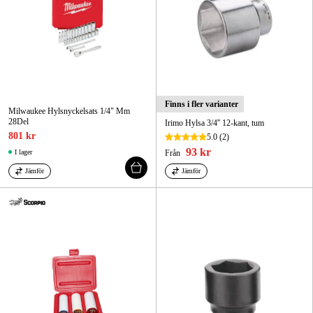
Finns i fler varianter
Milwaukee Hylsnyckelsats 1/4" Mm
28Del
Irimo Hylsa 3/4'' 12-kant, tum
801 kr
5.0
(2)
93 kr
I lager
Från
Jämför
Jämför