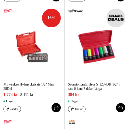
16
%
Milwaukee Hylsnyckelsats 1/2" Mm
Scorpio Krafthylsor S-1207DK 1/2'' i
28Del
sats 6-kant 7 delar, långa
1 773 kr
2 111 kr
384 kr
I lager
I lager
Jämför
Jämför