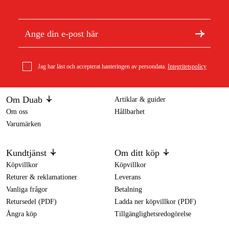
Jag har läst och accepterat hanteringen av persondata.
Integritetspolicy
Om Duab
Artiklar & guider
Om oss
Hållbarhet
Varumärken
Kundtjänst
Om ditt köp
Köpvillkor
Köpvillkor
Returer & reklamationer
Leverans
Vanliga frågor
Betalning
Retursedel (PDF)
Ladda ner köpvillkor (PDF)
Ångra köp
Tillgänglighetsredogörelse