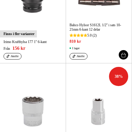
Bahco Hylsor S1612L 1/2'' i sats 10-
21mm 6-kant 12 delar
Finns i fler varianter
5.0
(2)
810 kr
Irimo Krafthylsa 177 1'' 6-kant
156 kr
Från
I lager
Jämför
Jämför
38
%