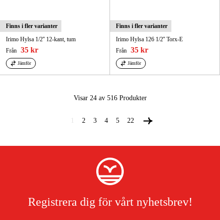
Finns i fler varianter
Finns i fler varianter
Irimo Hylsa 1/2'' 12-kant, tum
Irimo Hylsa 126 1/2'' Torx-E
35 kr
35 kr
Från
Från
Jämför
Jämför
Visar 24 av 516
Produkter
1
2
3
4
5
22
Registrera dig för vårt nyhetsbrev!