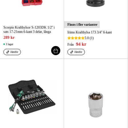
Finns i fler varianter
Scorpio Krafthylsor S-1203DK 1/2'' i
sats 17-21mm 6-kant 3 delar, långa
Irimo Krafthylsa 173 3/4'' 6-kant
289 kr
5.0
(1)
94 kr
I lager
Från
Jämför
Jämför