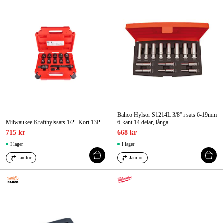
Bahco Hylsor S1214L 3/8'' i sats 6-19mm
Milwaukee Krafthylssats 1/2" Kort 13P
6-kant 14 delar, långa
715 kr
668 kr
I lager
I lager
Jämför
Jämför