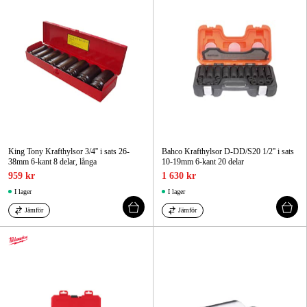
King Tony Krafthylsor 3/4'' i sats 26-
Bahco Krafthylsor D-DD/S20 1/2'' i sats
38mm 6-kant 8 delar, långa
10-19mm 6-kant 20 delar
959 kr
1 630 kr
I lager
I lager
Jämför
Jämför