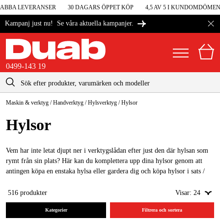
BA LEVERANSER
30 DAGARS ÖPPET KÖP
4,5 AV 5 I KUNDOMDÖMEN
Se våra aktuella kampanjer.
Kampanj just nu!
0499-143 19
kontakt@duab.se
0499-143 19
Maskin & verktyg
/
Handverktyg
/
Hylsverktyg
/
Hylsor
|
Privat
Företag
Sverige
Hylsor
Danmark
Maskiner & verktyg
Suomi
Vem har inte letat djupt ner i verktygslådan efter just den där hylsan som
Garage & verkstad
rymt från sin plats? Här kan du komplettera upp dina hylsor genom att
Norge
antingen köpa en enstaka hylsa eller gardera dig och köpa hylsor i sats /
Maskintillbehör & förbrukning
hylssats. Du hittar både korta och långa hylsor samt krafthylsor i massor
Deutschland
av varianter, stora som små!
516
produkter
Visar:
24
Arbetskläder & skydd
Kategorier
Filtrera och sortera
El & bygg