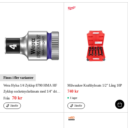
Skog & trädgård
Hem & fritid
Kampanjer
Varumärken
Artiklar & Guider
Våra varumärken
Finns i fler varianter
Wera Hylsa 1/4 Zyklop 8790 HMA HF
Milwaukee Krafthylssats 1/2" Lång 10P
Kontakt & Öppettider
740 kr
Zyklop socketnyckelinsats med 1/4" drivenhet och hållfunktion för särskilt bekväma skruvar med minskad risk för skruvförlust vid matning till arbetsstycket.
70 kr
Från
I lager
FAQ
Jämför
Jämför