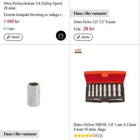
Wera Hylsnyckelsats 1/4 Zyklop Speed
28 delar
Finns i fler varianter
Extremt kompakt förvaring av många verktyg på litet utrymme.
1 688 kr
Irimo Hylsa 121 1/2'' 6-kant
28 kr
I lager
Från
Jämför
Jämför
Bahco Hylsor S0810L 1/4'' i sats 4-13mm
6-kant 10 delar, långa
Finns i fler varianter
5.0
(3)