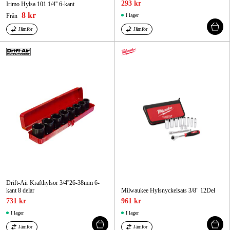
293 kr
Irimo Hylsa 101 1/4'' 6-kant
8 kr
Från
I lager
Jämför
Jämför
Drift-Air Krafthylsor 3/4''26-38mm 6-
kant 8 delar
Milwaukee Hylsnyckelsats 3/8" 12Del
731 kr
961 kr
I lager
I lager
Jämför
Jämför