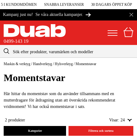
V 5 I KUNDOMDÖMEN
SNABBA LEVERANSER
30 DAGARS ÖPPET KÖP
Se våra aktuella kampanjer.
Kampanj just nu!
0499-143 19
kontakt@duab.se
0499-143 19
Maskin & verktyg
/
Handverktyg
/
Hylsverktyg
/
Momentstavar
|
Privat
Företag
Sverige
Momentstavar
Danmark
Maskiner & verktyg
Suomi
Här hittar du momentstav som du använder tillsammans med en
Garage & verkstad
mutterdragare för åtdragning utan att överskrida rekommenderat
Norge
vridmoment! Vi har också momentstavar i sats.
Maskintillbehör & förbrukning
Deutschland
2
produkter
Visar:
24
Arbetskläder & skydd
Kategorier
Filtrera och sortera
El & bygg