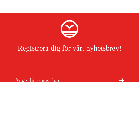
Registrera dig för vårt nyhetsbrev!
Jag har läst och accepterat hanteringen av persondata.
Integritetspolicy
Om Duab
Artiklar & guider
Om oss
Hållbarhet
Varumärken