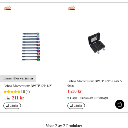
Skog & trädgård
Hem & fritid
Kampanjer
Varumärken
Artiklar & Guider
Våra varumärken
Finns i fler varianter
Bahco Momentstav BWTB12P5 i sats 5
delar
Bahco Momentstav BWTB12P 1/2''
Kontakt & Öppettider
1 295 kr
4.8
(4)
211 kr
Från
I lager - Skickas om 5-7 vardagar
FAQ
Jämför
Jämför
Visar 2 av 2
Produkter