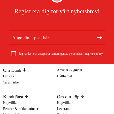
Registrera dig för vårt nyhetsbrev!
Jag har läst och accepterat hanteringen av persondata.
Integritetspolicy
Om Duab
Artiklar & guider
Om oss
Hållbarhet
Varumärken
Kundtjänst
Om ditt köp
Köpvillkor
Köpvillkor
Returer & reklamationer
Leverans