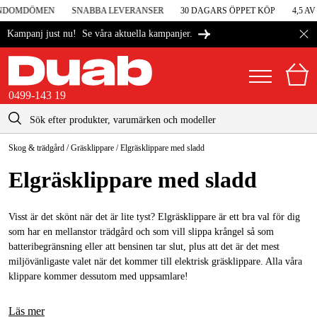
UNDOMDÖMEN
SNABBA LEVERANSER
30 DAGARS ÖPPET KÖP
4,5 AV 
Se våra aktuella kampanjer.
Kampanj just nu!
0499-143 19
kontakt@duab.se
0499-143 19
Skog & trädgård
/
Gräsklippare
/
Elgräsklippare med sladd
|
Privat
Företag
Sverige
El­gräsklippare med sladd
Danmark
Maskiner & verktyg
Suomi
Visst är det skönt när det är lite tyst? Elgräsklippare är ett bra val för dig
Garage & verkstad
som har en mellanstor trädgård och som vill slippa krångel så som
Norge
batteribegränsning eller att bensinen tar slut, plus att det är det mest
Maskintillbehör & förbrukning
miljövänligaste valet när det kommer till elektrisk gräsklippare. Alla våra
Deutschland
klippare kommer dessutom med uppsamlare!
Arbetskläder & skydd
El & bygg
Läs mer