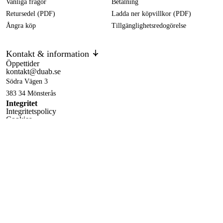
Vanliga frågor
Betalning
Retursedel (PDF)
Ladda ner köpvillkor (PDF)
Ångra köp
Tillgänglighetsredogörelse
Kontakt & information
Öppettider
kontakt@duab.se
Södra Vägen 3
383 34 Mönsterås
Integritet
Integritetspolicy
Cookies
Följ oss på sociala medier!
Facebook
,
Instagram