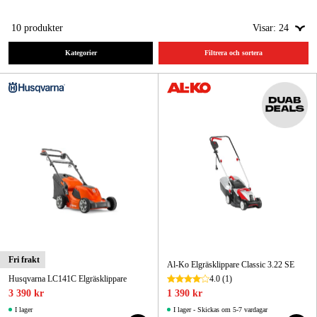
Skog & trädgård
10
produkter
Visar:
24
Kategorier
Filtrera och sortera
Hem & fritid
Kampanjer
Varumärken
Artiklar & Guider
Våra varumärken
Kontakt & Öppettider
FAQ
Fri frakt
Al-Ko Elgräsklippare Classic 3.22 SE
Husqvarna LC141C Elgräsklippare
4.0
(1)
3 390 kr
1 390 kr
I lager
I lager - Skickas om 5-7 vardagar