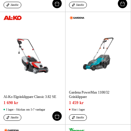
Jämför
Jämför
Gardena PowerMax 1100/32
Al-Ko Elgräsklippare Classic 3.82 SE
Gräsklippare
1 690 kr
1 459 kr
I lager - Skickas om 5-7 vardagar
Slut i lager
Jämför
Jämför