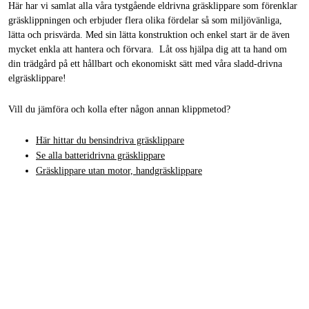
Här har vi samlat alla våra tystgående eldrivna gräsklippare som förenklar
gräsklippningen och erbjuder flera olika fördelar så som miljövänliga,
lätta och prisvärda. Med sin lätta konstruktion och enkel start är de även
mycket enkla att hantera och förvara. Låt oss hjälpa dig att ta hand om
din trädgård på ett hållbart och ekonomiskt sätt med våra sladd-drivna
elgräsklippare!
Vill du jämföra och kolla efter någon annan klippmetod?
Här hittar du bensindriva gräsklippare
Se alla batteridrivna gräsklippare
Gräsklippare utan motor, handgräsklippare