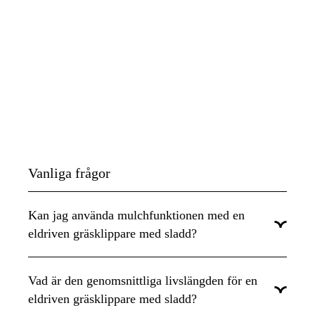
Vanliga frågor
Kan jag använda mulchfunktionen med en
eldriven gräsklippare med sladd?
Här kan du hitta både och, vi har gräsklippare med eller utan
Mulch (Bioclip). Du kan enkelt filtrera i listan för att välja med
Vad är den genomsnittliga livslängden för en
eller utan mulching. Här har vi samlat alla
elgräsklippare med
eldriven gräsklippare med sladd?
mulching