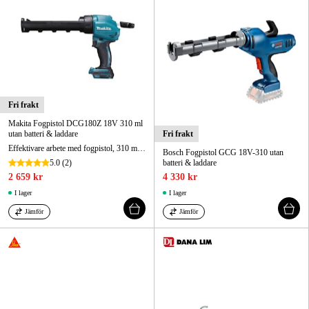
Fri frakt
Makita Fogpistol DCG180Z 18V 310 ml
utan batteri & laddare
Fri frakt
Effektivare arbete med fogpistol, 310 ml hållare.
Bosch Fogpistol GCG 18V-310 utan
5.0
(2)
batteri & laddare
2 659 kr
4 330 kr
I lager
I lager
Jämför
Jämför