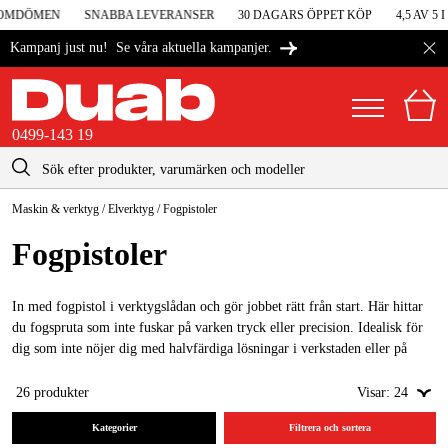
MDÖMEN
SNABBA LEVERANSER
30 DAGARS ÖPPET KÖP
4,5 AV 5 I
Se våra aktuella kampanjer.
Kampanj just nu!
0499-143 19
kontakt@duab.se
0499-143 19
Maskin & verktyg
/
Elverktyg
/
Fogpistoler
|
Privat
Företag
Sverige
Fogpistoler
Danmark
Maskiner & verktyg
Suomi
In med fogpistol i verktygslådan och gör jobbet rätt från start. Här hittar
Garage & verkstad
du fogspruta som inte fuskar på varken tryck eller precision. Idealisk för
Norge
dig som inte nöjer dig med halvfärdiga lösningar i verkstaden eller på
Maskintillbehör & förbrukning
byggarbetsplatsen. Vi har både manuell och batteridriven fogpistol i vårt
Deutschland
lager!
26
produkter
Visar:
24
Arbetskläder & skydd
Kategorier
Filtrera och sortera
El & bygg