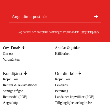
Jag har läst och accepterat hanteringen av persondata.
Integritetspolicy
Om Duab
Artiklar & guider
Om oss
Hållbarhet
Varumärken
Kundtjänst
Om ditt köp
Köpvillkor
Köpvillkor
Returer & reklamationer
Leverans
Vanliga frågor
Betalning
Retursedel (PDF)
Ladda ner köpvillkor (PDF)
Ångra köp
Tillgänglighetsredogörelse