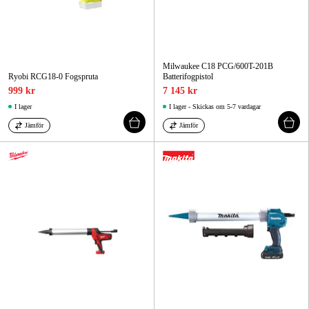
Milwaukee C18 PCG/600T-201B
Ryobi RCG18-0 Fogspruta
Batterifogpistol
999 kr
7 145 kr
I lager
I lager - Skickas om 5-7 vardagar
Jämför
Jämför