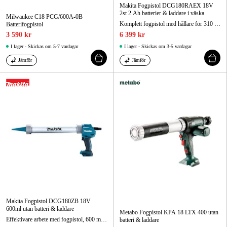
Makita Fogpistol DCG180RAEX 18V
2st 2 Ah batterier & laddare i väska
Milwaukee C18 PCG/600A-0B
Komplett fogpistol med hållare för 310 ml och 600 ml.
Batterifogpistol
3 590 kr
6 399 kr
I lager - Skickas om 5-7 vardagar
I lager - Skickas om 3-5 vardagar
Jämför
Jämför
Makita Fogpistol DCG180ZB 18V
600ml utan batteri & laddare
Metabo Fogpistol KPA 18 LTX 400 utan
Effektivare arbete med fogpistol, 600 ml hållare.
batteri & laddare