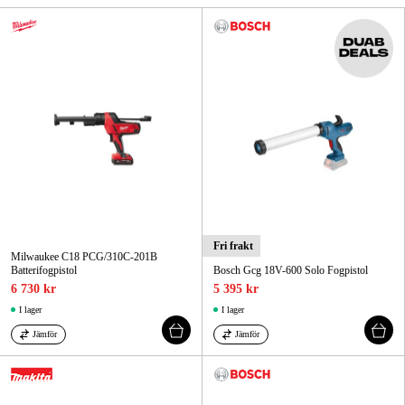
Skog & trädgård
Hem & fritid
Kampanjer
Varumärken
Artiklar & Guider
Våra varumärken
Fri frakt
Milwaukee C18 PCG/310C-201B
Batterifogpistol
Bosch Gcg 18V-600 Solo Fogpistol
Kontakt & Öppettider
6 730 kr
5 395 kr
I lager
I lager
FAQ
Jämför
Jämför