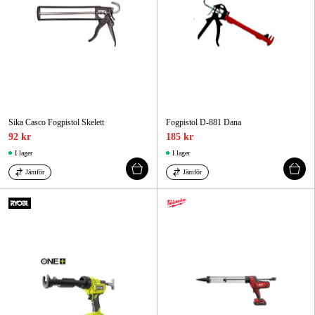
Sika Casco Fogpistol Skelett
Fogpistol D-881 Dana
92 kr
185 kr
I lager
I lager
Jämför
Jämför