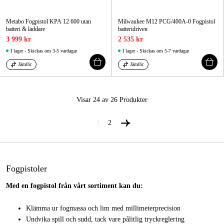
Metabo Fogpistol KPA 12 600 utan
Milwaukee M12 PCG/400A-0 Fogpistol
batteri & laddare
batteridriven
3 999 kr
2 535 kr
I lager - Skickas om 3-5 vardagar
I lager - Skickas om 5-7 vardagar
Jämför
Jämför
Visar 24 av 26
Produkter
1
2
Fogpistoler
Med en fogpistol från vårt sortiment kan du:
Klämma ur fogmassa och lim med millimeterprecision
Undvika spill och sudd, tack vare pålitlig tryckreglering