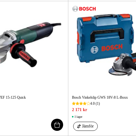
WEF 15-125 Quick
Bosch Vinkelslip GWS 18V-8 L-Boxx
4.0
(1)
2 171 kr
I lager
Jämför