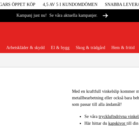
GARS ÖPPET KÖP
4,5 AV 5 I KUNDOMDÖMEN
SNABBA LEVER
Se våra aktuella kampanjer.
Kampanj just nu!
Arbetskläder & skydd
El & bygg
Skog & trädgård
Hem & fritid
Populära kategorier
Med en kraftfull vinkelslip kommer ma
metallbearbetning eller också bara beh
Maskiner &
som passar till alla ändamål!
Se våra
tryckluftsdrivna vinkel
Maskint
Här hittar du
kapskivor
till di
Arbetskl