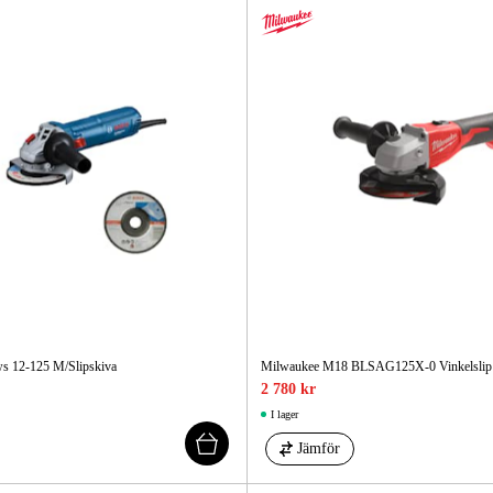
ws 12-125 M/Slipskiva
Milwaukee M18 BLSAG125X-0 Vinkelslip
2 780 kr
I lager
Jämför