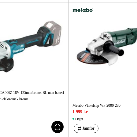
DGA506Z 18V 125mm broms BL utan batteri
h elektronisk broms.
Metabo Vinkelslip WP 2000-230
1 999 kr
I lager
Jämför