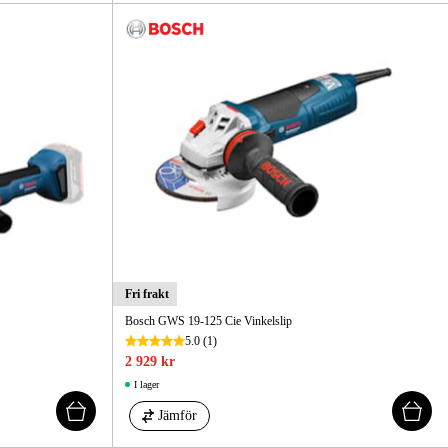
Fri frakt
Bosch GWS 19-125 Cie Vinkelslip
5.0
(1)
2 929 kr
I lager
Jämför