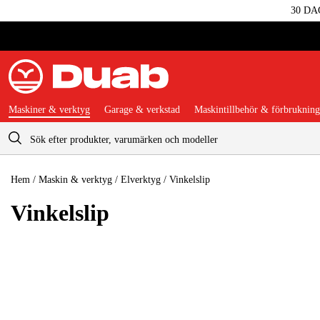
30 DA
Maskiner & verktyg
Garage & verkstad
Maskintillbehör & förbrukning
Varukorg
Hem
/
Maskin & verktyg
/
Elverktyg
/
Vinkelslip
Vinkelslip