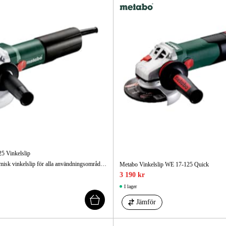
 Vinkelslip
Kraftfull och ergonomisk vinkelslip för alla användningsområden!
Metabo Vinkelslip WE 17-125 Quick
3 190 kr
I lager
Jämför