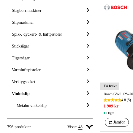
Slagborrmaskiner
Slipmaskiner
Spik-, dyckert- & häftpistoler
Sticksågar
Tigersågar
Varmluftspistoler
Verktygspaket
Fri frakt
Vinkelslip
Bosch GWS 12V-76 S
4.8
(5)
Metabo vinkelslip
1 909 kr
I lager
Jämför
396
produkter
Visar:
48