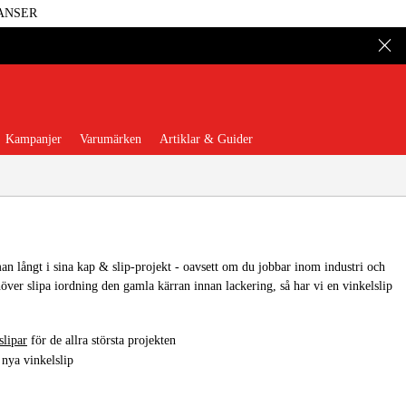
ANSER
Kampanjer
Varumärken
Artiklar & Guider
n långt i sina kap & slip-projekt - oavsett om du jobbar inom industri och
över slipa iordning den gamla kärran innan lackering, så har vi en vinkelslip
 Verktyg
Garage & Verkstad
slipar
för de allra största projekten
illbehör & Förbrukning
n nya vinkelslip
äder & Skydd
El & Bygg