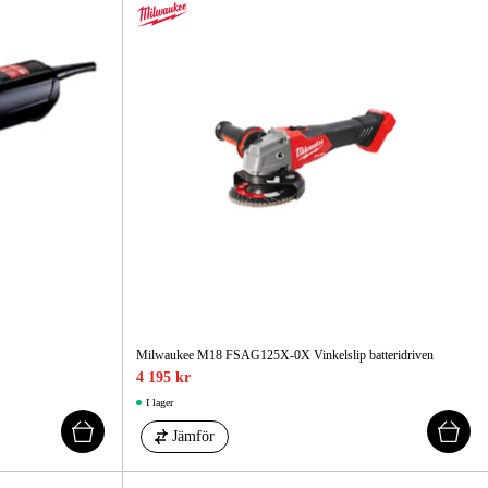
Milwaukee M18 FSAG125X-0X Vinkelslip batteridriven
4 195 kr
I lager
Jämför