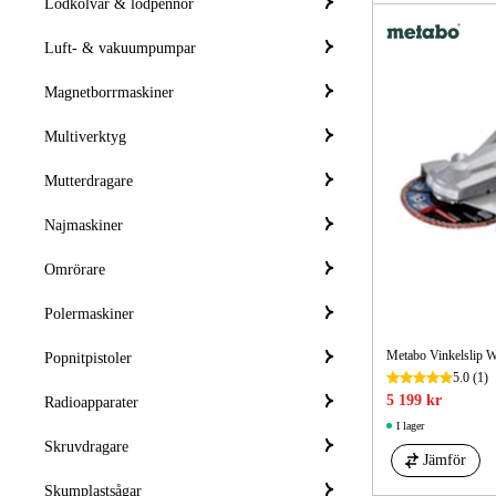
Lödkolvar & lödpennor
Luft- & vakuumpumpar
Magnetborrmaskiner
Multiverktyg
Mutterdragare
Najmaskiner
Omrörare
Polermaskiner
Metabo Vinkelslip 
Popnitpistoler
5.0
(1)
5 199 kr
Radioapparater
I lager
Skruvdragare
Jämför
Skumplastsågar