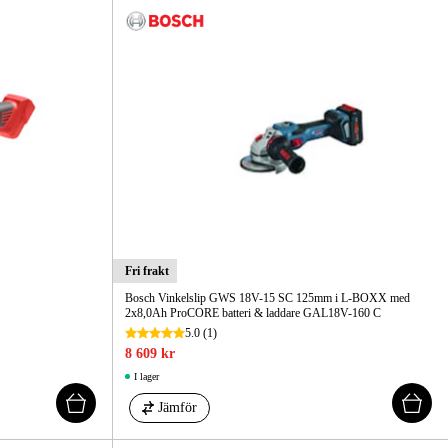
Fri frakt
Bosch Vinkelslip GWS 18V-15 SC 125mm i L-BOXX med
2x8,0Ah ProCORE batteri & laddare GAL18V-160 C
5.0
(1)
8 609 kr
I lager
Jämför