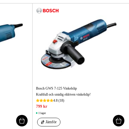
gård
Hem & Fritid
Kampanjer
Bosch GWS 7-125 Vinkelslip
Kraftfull och smidig eldriven vinkelslip!
4.8
(18)
799 kr
I lager
Jämför