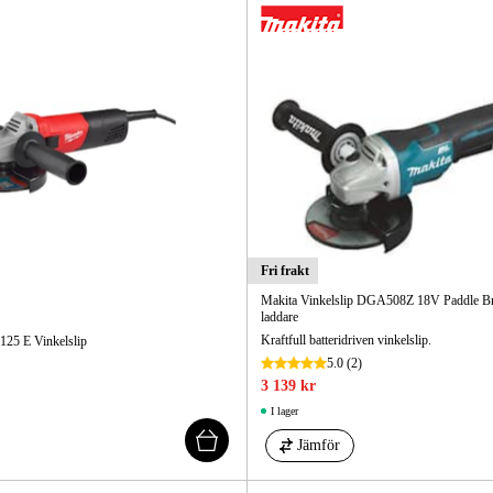
Fri frakt
Makita Vinkelslip DGA508Z 18V Paddle Bra
laddare
Kraftfull batteridriven vinkelslip.
25 E Vinkelslip
5.0
(2)
3 139 kr
I lager
Jämför