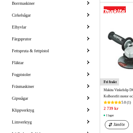
Borrmaskiner
Cirkelsågar
Elhyvlar
Färgsprutor
Fettspruta & fettpistol
Fläktar
Fogpistoler
Fri frakt
Fräsmaskiner
Makita Vinkelslip 
Kolborstfri motor oc
Gipssågar
5.0
(1)
2 739 kr
Klippverktyg
I lager
Limverktyg
Jämför