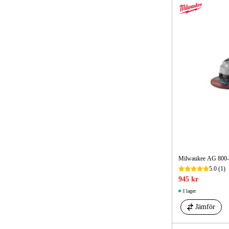
Ja
36
Nej
40
230
240
Milwaukee AG 800-1
5.0
(1)
945 kr
I lager
Jämför