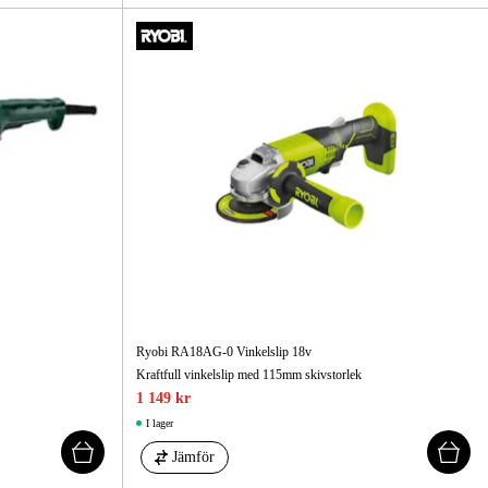
Ryobi RA18AG-0 Vinkelslip 18v
Kraftfull vinkelslip med 115mm skivstorlek
1 149 kr
I lager
Jämför