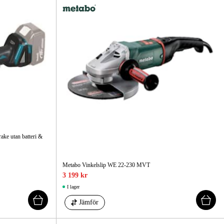
ke utan batteri &
Metabo Vinkelslip WE 22-230 MVT
3 199 kr
I lager
Jämför