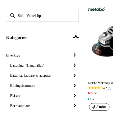
Kategorier
Elverktyg
Bandsågar (Handhållen)
Batterier, laddare & adaptrar
Metabo Vinkelslip 
Bilningshammare
4.2
(6)
690 kr
Blåsare
I lager
Borrhammare
Jämför