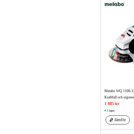
Metabo WQ 1100-125
1 885 kr
I lager
Jämför