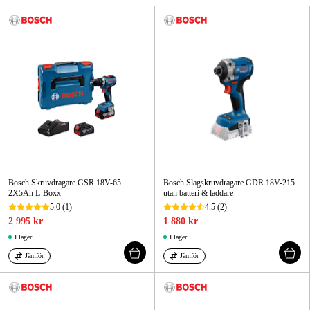
att föredra, du kan hitta dessa här!
Skog & trädgård
Hem & fritid
Kampanjer
Varumärken
Artiklar & Guider
Bosch Skruvdragare GSR 18V-65
Bosch Slagskruvdragare GDR 18V-215
Våra varumärken
2X5Ah ​L-Boxx
utan batteri & laddare
5.0
(1)
4.5
(2)
Kontakt & Öppettider
2 995 kr
1 880 kr
I lager
I lager
FAQ
Jämför
Jämför