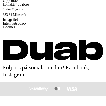
Öppettider
kontakt@duab.se
Södra Vägen 3
383 34 Mönsterås
Integritet
Integritetspolicy
Cookies
Följ oss på sociala medier!
Facebook
,
Instagram
© 1990-
2026
&
Drift & Underhållsteknik i Mönsterås AB
All rights reserved.