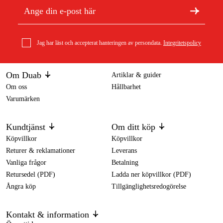
Jag har läst och accepterat hanteringen av persondata.
Integritetspolicy
Om Duab
Artiklar & guider
Om oss
Hållbarhet
Varumärken
Kundtjänst
Om ditt köp
Köpvillkor
Köpvillkor
Returer & reklamationer
Leverans
Vanliga frågor
Betalning
Retursedel (PDF)
Ladda ner köpvillkor (PDF)
Ångra köp
Tillgänglighetsredogörelse
Kontakt & information