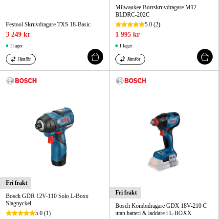
Milwaukee Borrskruvdragare M12
BLDRC-202C
Festool Skruvdragare TXS 18-Basic
5.0
(2)
3 249 kr
1 995 kr
I lager
I lager
Jämför
Jämför
Fri frakt
Fri frakt
Bosch GDR 12V-110 Solo L-Boxx
Slagnyckel
Bosch Kombidragare GDX 18V-210 C
5.0
(1)
utan batteri & laddare i L-BOXX