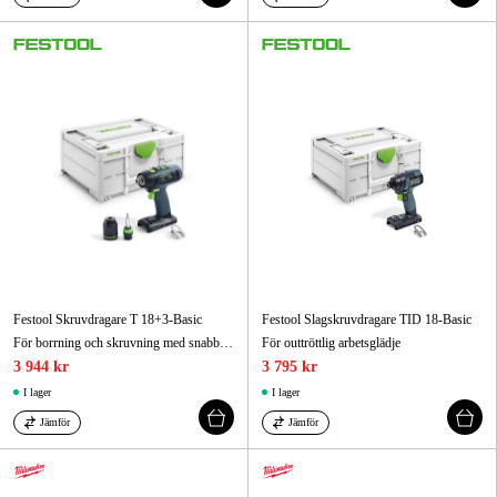
Festool Skruvdragare T 18+3-Basic
Festool Slagskruvdragare TID 18-Basic
För borrning och skruvning med snabba byten
För outtröttlig arbetsglädje
3 944 kr
3 795 kr
I lager
I lager
Jämför
Jämför