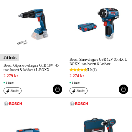
Fri frakt
Bosch Skruvdragare GSR 12V-35 HX L-
BOXX utan batteri & laddare
Bosch Gipsskruvdragare GTB 18V- 45
utan batteri & laddare i L-BOXX
5.0
(1)
2 279 kr
2 274 kr
I lager
I lager
Jämför
Jämför