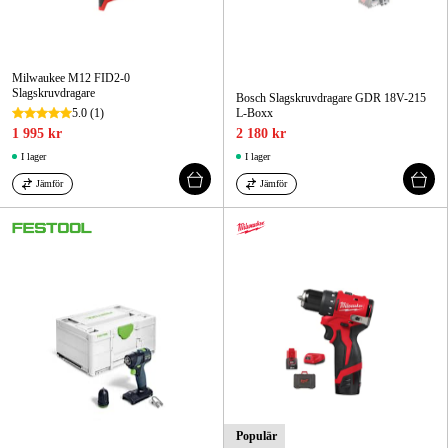
Milwaukee M12 FID2-0
Slagskruvdragare
Bosch Slagskruvdragare GDR 18V-215
5.0
(1)
L-Boxx
1 995 kr
2 180 kr
I lager
I lager
Jämför
Jämför
Populär