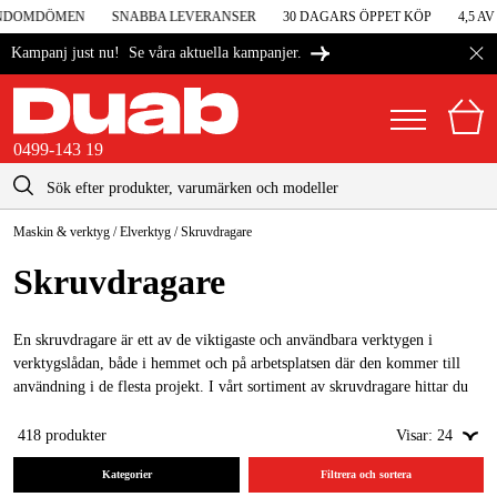
NDOMDÖMEN
SNABBA LEVERANSER
30 DAGARS ÖPPET KÖP
4,5 AV 
Se våra aktuella kampanjer.
Kampanj just nu!
0499-143 19
kontakt@duab.se
0499-143 19
Maskin & verktyg
/
Elverktyg
/
Skruvdragare
|
Privat
Företag
Sverige
Skruv­dragare
Danmark
Maskiner & verktyg
Suomi
En skruvdragare är ett av de viktigaste och användbara verktygen i
Garage & verkstad
verktygslådan, både i hemmet och på arbetsplatsen där den kommer till
Norge
användning i de flesta projekt. I vårt sortiment av skruvdragare hittar du
Maskintillbehör & förbrukning
skruvdragare i alla prisklasser från kända varumärken som bland andra
Deutschland
Makita, Bosch och Metabo.
418
produkter
Visar:
24
Arbetskläder & skydd
När du behöver något kraftfullare är
Kategorier
tryckluftsdrivna skruvdragare
Filtrera och sortera
El & bygg