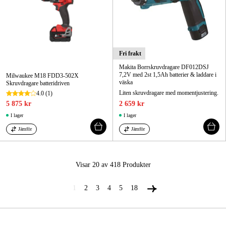
Fri frakt
Makita Borrskruvdragare DF012DSJ
7,2V med 2st 1,5Ah batterier & laddare i
Milwaukee M18 FDD3-502X
väska
Skruvdragare batteridriven
Liten skruvdragare med momentjustering.
4.0
(1)
5 875 kr
2 659 kr
I lager
I lager
Jämför
Jämför
Visar 20 av 418
Produkter
1
2
3
4
5
18