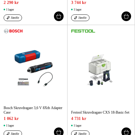
2 290 kr
3 744 kr
I lager
I lager
Jämför
Jämför
Bosch Skruvdragare 3,6 V 8Xtb Adapter
Case
Festool Skruvdragare CXS 18-Basic-Set
1 062 kr
4 731 kr
I lager
I lager
Jämför
Jämför