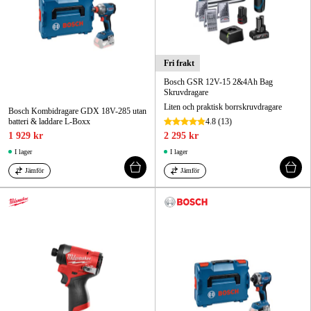
Fri frakt
Bosch GSR 12V-15 2&4Ah Bag
Skruvdragare
Liten och praktisk borrskruvdragare
Bosch Kombidragare GDX 18V-285 utan
batteri & laddare L-Boxx
4.8
(13)
1 929 kr
2 295 kr
I lager
I lager
Jämför
Jämför