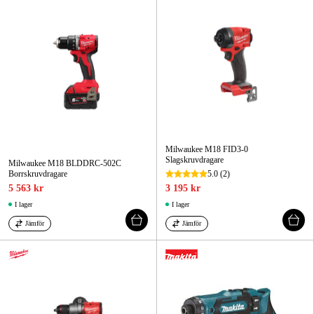
Milwaukee M18 FID3-0
Slagskruvdragare
Milwaukee M18 BLDDRC-502C
Borrskruvdragare
5.0
(2)
5 563 kr
3 195 kr
I lager
I lager
Jämför
Jämför